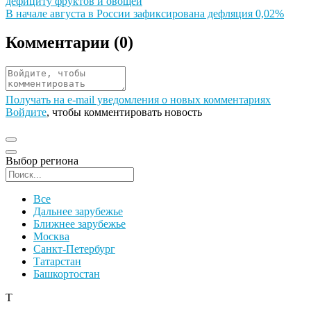
дефициту фруктов и овощей
Иллюстрация новости
В начале августа в России зафиксирована дефляция 0,02%
Комментарии (
0
)
Получать на e‑mail уведомления о новых комментариях
Войдите
, чтобы комментировать новость
Выбор региона
Поиск региона
Все
Дальнее зарубежье
Ближнее зарубежье
Москва
Санкт-Петербург
Татарстан
Башкортостан
Т