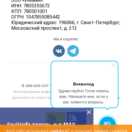
ООО «Инлайн»
Бренды
Ягоды
ИНН: 7805355672
Для СМИ
Вакансии
КПП: 780501001
Орехи
ОГРН: 1047855085442
Блог
Грибы
Юридический адрес: 196066, г. Санкт-Петербург,
Московский проспект, д. 212
Оборудование
Добавить объявление
Мы в соцсетях:
Карта объявлений
Счетчики, авторское право, логотипы
Всеволод
© 2006‑2026 ООО “Инлайн”. 12+ Все права защищены.
Здравствуйте! Готов помочь
Использование информации, размещенной на данном сайте,
вам. Напишите мне, если у
допускается только при размещении активной гиперссылки на
вас появятся вопросы.
сайт
fruitinfo.ru
Fruitinfo теперь и в MAX
Этот сайт использует
cookies
и передает данные службам