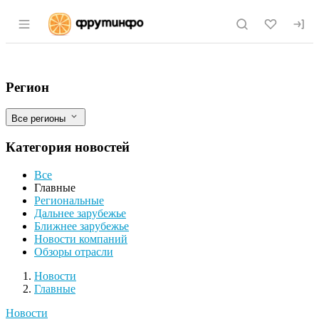
Раздел навигации по сайту fruitinfo.ru
Россельхознадзор: 20 карантинных орг
Фильтры
Регион
Все регионы
Категория новостей
Все
Главные
Региональные
Дальнее зарубежье
Ближнее зарубежье
Новости компаний
Обзоры отрасли
Новости
Разделы
Новости
Главные
Новости