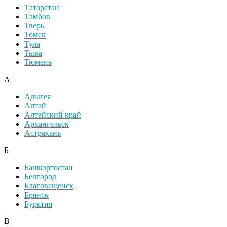
Татарстан
Тамбов
Тверь
Томск
Тула
Тыва
Тюмень
А
Адыгея
Алтай
Алтайский край
Архангельск
Астрахань
Б
Башкортостан
Белгород
Благовещенск
Брянск
Бурятия
В