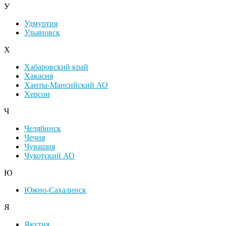
У
Удмуртия
Ульяновск
Х
Хабаровский край
Хакасия
Ханты-Мансийский АО
Херсон
Ч
Челябинск
Чечня
Чувашия
Чукотский АО
Ю
Южно-Сахалинск
Я
Якутия