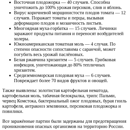
Восточная плодожорка — 40 случаев. Способна
уничтожить до 100% урожая персиков, слив и яблонь.
Вирус коричневой морщинистости плодов томата — 12
случаев. Поражает томаты и перцы, вызывая
деформацию плодов и мозаичность листьев.
Многоядная муха-горбатка — 15 случаев. Личинки
заражают продукты питания и переносят возбудителей
холеры.
Южноамериканская томатная моль — 4 случая. По
степени опасности сопоставима с саранчой, может
погубить весь урожай паслёновых.
Белая ржавчина хризантем — 5 случаев. Грибковая
инфекция, уничтожающая до 80% тепличных
хризантем.
Средиземноморская плодовая муха — 6 случаев.
Повреждает более 70 видов фруктов и овощей.
Также выявлены: золотистая картофельная нематода,
картофельная моль, табачная белокрылка, трипс Пальми,
червец Комстока, бактериальный ожог плодовых, бурая гниль
картофеля, антракноз земляники, персиковая плодожорка и
повилики.
Все заражённые партии были задержаны для предотвращения
проникновения опасных организмов на территорию России.