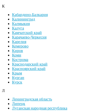
К
Кабардино-Балкария
Калининград
Калмыкия
Калуга
Камчатский край
Карачаево-Черкесия
Карелия
Кемерово
Киров
Коми
Кострома
Краснодарский край
Красноярский край
Крым
Курган
Курск
Л
Ленинградская область
Липецк
Луганская народная республика