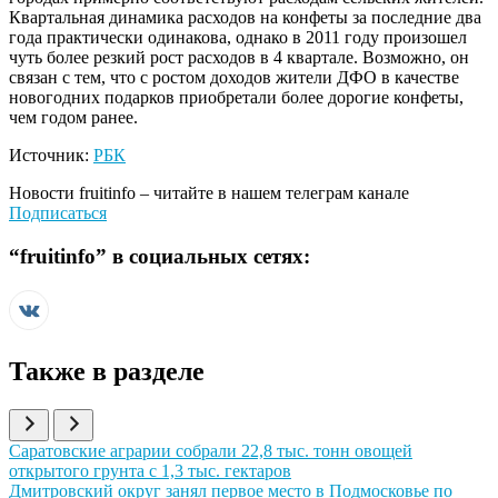
Квартальная динамика расходов на конфеты за последние два
года практически одинакова, однако в 2011 году произошел
чуть более резкий рост расходов в 4 квартале. Возможно, он
связан с тем, что с ростом доходов жители ДФО в качестве
новогодних подарков приобретали более дорогие конфеты,
чем годом ранее.
Источник:
РБК
Новости
fruitinfo
– читайте в нашем телеграм канале
Подписаться
“
fruitinfo
” в социальных сетях:
Также в разделе
Иллюстрация новости
Саратовские аграрии собрали 22,8 тыс. тонн овощей
открытого грунта с 1,3 тыс. гектаров
Иллюстрация новости
Дмитровский округ занял первое место в Подмосковье по