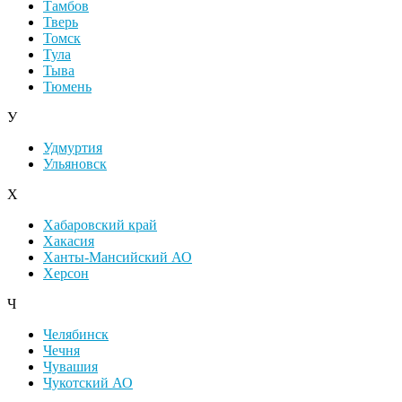
Тамбов
Тверь
Томск
Тула
Тыва
Тюмень
У
Удмуртия
Ульяновск
Х
Хабаровский край
Хакасия
Ханты-Мансийский АО
Херсон
Ч
Челябинск
Чечня
Чувашия
Чукотский АО