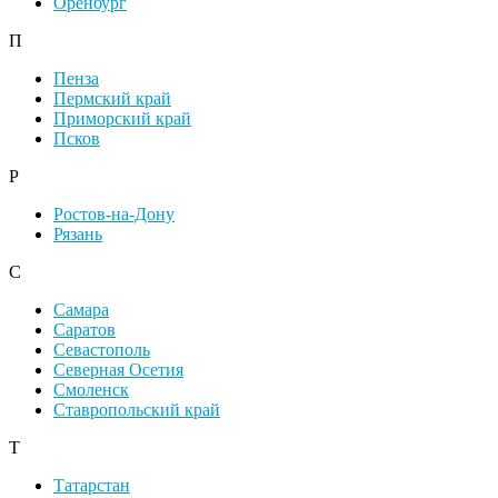
Оренбург
П
Пенза
Пермский край
Приморский край
Псков
Р
Ростов-на-Дону
Рязань
С
Самара
Саратов
Севастополь
Северная Осетия
Смоленск
Ставропольский край
Т
Татарстан