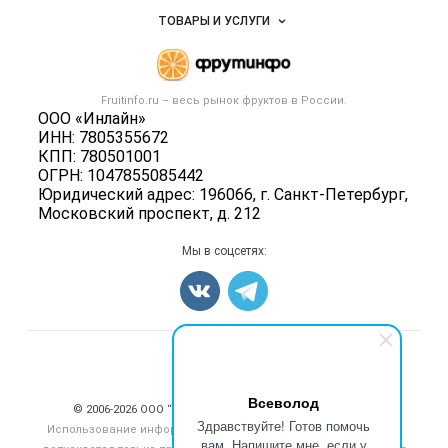
Услуги и цены
Объявления
ТОВАРЫ И УСЛУГИ
Размещение рекламы
Каталог компаний
Готовая продукция
Публичная оферта
Новости рынка
Овощи
Контактная информация
Форум
Fruitinfo.ru – весь
рынок фруктов
в России.
Фрукты
Политика обработки персональных данных
ООО «Инлайн»
Бренды
Ягоды
ИНН: 7805355672
Для СМИ
Вакансии
КПП: 780501001
Орехи
ОГРН: 1047855085442
Блог
Грибы
Юридический адрес: 196066, г. Санкт-Петербург,
Московский проспект, д. 212
Оборудование
Добавить объявление
Мы в соцсетях:
Карта объявлений
Счетчики, авторское право, логотипы
Всеволод
© 2006‑2026 ООО “Инлайн”. 12+ Все права защищены.
Здравствуйте! Готов помочь
Использование информации, размещенной на данном сайте,
вам. Напишите мне, если у