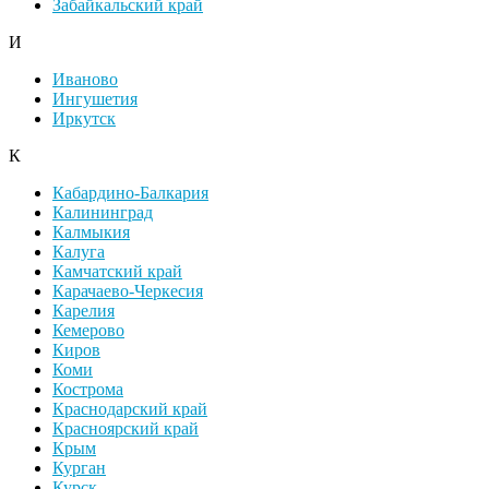
Забайкальский край
И
Иваново
Ингушетия
Иркутск
К
Кабардино-Балкария
Калининград
Калмыкия
Калуга
Камчатский край
Карачаево-Черкесия
Карелия
Кемерово
Киров
Коми
Кострома
Краснодарский край
Красноярский край
Крым
Курган
Курск