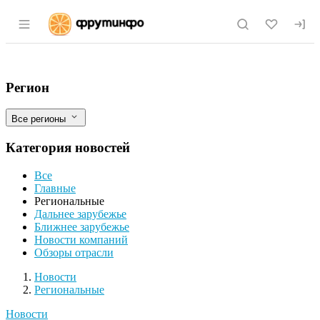
Раздел навигации по сайту fruitinfo.ru
Рынок шоколадных конфет в ДФО при
Фильтры
Регион
Все регионы
Категория новостей
Все
Главные
Региональные
Дальнее зарубежье
Ближнее зарубежье
Новости компаний
Обзоры отрасли
Новости
Разделы
Новости
Региональные
Новости