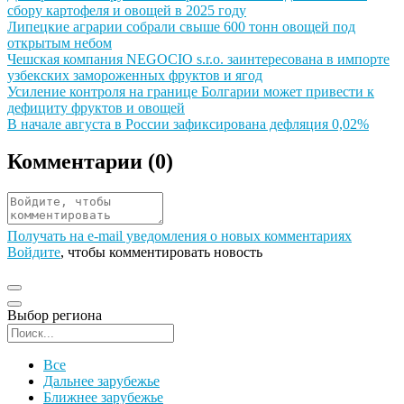
сбору картофеля и овощей в 2025 году
Иллюстрация новости
Липецкие аграрии собрали свыше 600 тонн овощей под
открытым небом
Иллюстрация новости
Чешская компания NEGOCIO s.r.o. заинтересована в импорте
узбекских замороженных фруктов и ягод
Иллюстрация новости
Усиление контроля на границе Болгарии может привести к
дефициту фруктов и овощей
Иллюстрация новости
В начале августа в России зафиксирована дефляция 0,02%
Комментарии (
0
)
Получать на e‑mail уведомления о новых комментариях
Войдите
, чтобы комментировать новость
Выбор региона
Поиск региона
Все
Дальнее зарубежье
Ближнее зарубежье