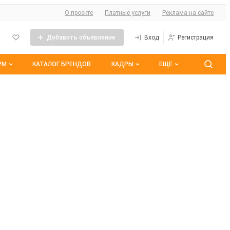
О сайте
О проекте
Платные услуги
Реклама на сайте
Добавить объявление
Вход
Регистрация
УМ
КАТАЛОГ БРЕНДОВ
КАДРЫ
ЕЩЕ
 темы
Контакты
Все вакансии
ранные
Все резюме
оим участием