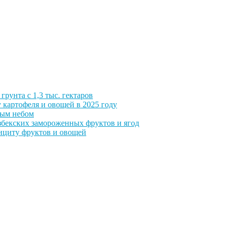
грунта с 1,3 тыс. гектаров
 картофеля и овощей в 2025 году
тым небом
збекских замороженных фруктов и ягод
фициту фруктов и овощей