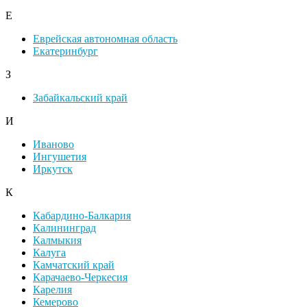
Е
Еврейская автономная область
Екатеринбург
З
Забайкальский край
И
Иваново
Ингушетия
Иркутск
К
Кабардино-Балкария
Калининград
Калмыкия
Калуга
Камчатский край
Карачаево-Черкесия
Карелия
Кемерово