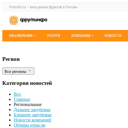
Раздел навигации по сайту fruitinfo.ru
Fruitinfo.ru – весь
рынок фруктов
в России.
Авторизация и меню пользователя
Навигация по разделам сайта fruitinfo.ru
ОБЪЯВЛЕНИЯ
УСЛУГИ
КОМПАНИИ
НОВОСТИ
Все объявления
Каталог компаний
Рыболовство в Приморье осталось дос
Фильтры
Регион
Мои объявления
О каталоге компаний
Все регионы
Премиум размещение
Категория новостей
Все
Главные
Региональные
Дальнее зарубежье
Ближнее зарубежье
Новости компаний
Обзоры отрасли