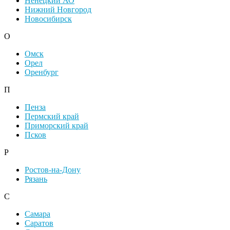
Ненецкий АО
Нижний Новгород
Новосибирск
О
Омск
Орел
Оренбург
П
Пенза
Пермский край
Приморский край
Псков
Р
Ростов-на-Дону
Рязань
С
Самара
Саратов