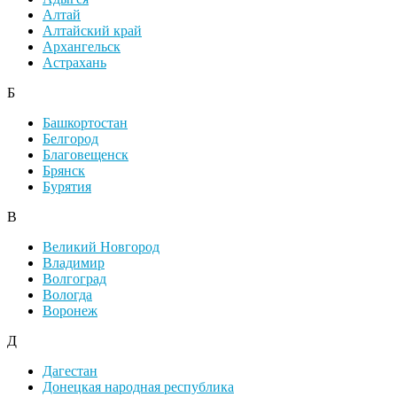
Алтай
Алтайский край
Архангельск
Астрахань
Б
Башкортостан
Белгород
Благовещенск
Брянск
Бурятия
В
Великий Новгород
Владимир
Волгоград
Вологда
Воронеж
Д
Дагестан
Донецкая народная республика