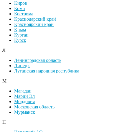
Киров
Коми
Кострома
Краснодарский край
Красноярский край
Крым
Курган
Курск
Л
Ленинградская область
Липецк
Луганская народная республика
М
Магадан
Марий Эл
Мордовия
Московская область
Мурманск
Н