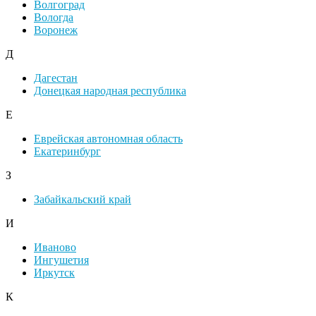
Волгоград
Вологда
Воронеж
Д
Дагестан
Донецкая народная республика
Е
Еврейская автономная область
Екатеринбург
З
Забайкальский край
И
Иваново
Ингушетия
Иркутск
К