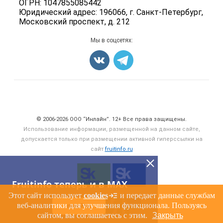
ОГРН: 1047855085442
Блог
Грибы
Юридический адрес: 196066, г. Санкт-Петербург,
Московский проспект, д. 212
Оборудование
Добавить объявление
Мы в соцсетях:
Карта объявлений
Счетчики, авторское право, логотипы
© 2006‑2026 ООО “Инлайн”. 12+ Все права защищены.
Использование информации, размещенной на данном сайте,
допускается только при размещении активной гиперссылки на
сайт
fruitinfo.ru
Fruitinfo теперь и в MAX
Этот сайт использует
cookies
и передает данные службам
веб-аналитики для улучшения функционала. Пользуясь
ПЕРЕЙТИ
сайтом, вы соглашаетесь с этим.
Закрыть