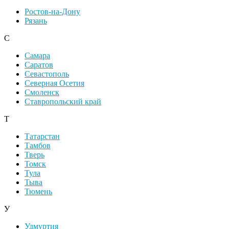
Ростов-на-Дону
Рязань
С
Самара
Саратов
Севастополь
Северная Осетия
Смоленск
Ставропольский край
Т
Татарстан
Тамбов
Тверь
Томск
Тула
Тыва
Тюмень
У
Удмуртия