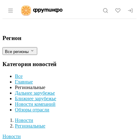
Раздел навигации по сайту fruitinfo.ru
«Ресурс» увеличит производство гречн
Фильтры
Регион
Все регионы
Категория новостей
Все
Главные
Региональные
Дальнее зарубежье
Ближнее зарубежье
Новости компаний
Обзоры отрасли
Новости
Разделы
Новости
Региональные
Новости