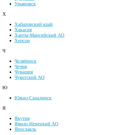
Ульяновск
Х
Хабаровский край
Хакасия
Ханты-Мансийский АО
Херсон
Ч
Челябинск
Чечня
Чувашия
Чукотский АО
Ю
Южно-Сахалинск
Я
Якутия
Ямало-Ненецкий АО
Ярославль