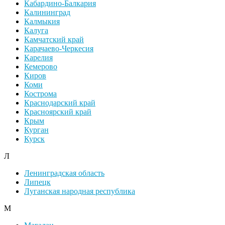
Кабардино-Балкария
Калининград
Калмыкия
Калуга
Камчатский край
Карачаево-Черкесия
Карелия
Кемерово
Киров
Коми
Кострома
Краснодарский край
Красноярский край
Крым
Курган
Курск
Л
Ленинградская область
Липецк
Луганская народная республика
М