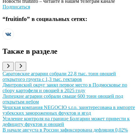
Новости
fruitinfo
– читайте в нашем телеграм канале
Подписаться
“
fruitinfo
” в социальных сетях:
Также в разделе
Иллюстрация новости
Саратовские аграрии собрали 22,8 тыс. тонн овощей
открытого грунта с 1,3 тыс. гектаров
Иллюстрация новости
Дмитровский округ занял первое место в Подмосковье по
сбору картофеля и овощей в 2025 году
Иллюстрация новости
Липецкие аграрии собрали свыше 600 тонн овощей под
открытым небом
Иллюстрация новости
Чешская компания NEGOCIO s.r.o. заинтересована в импорте
узбекских замороженных фруктов и ягод
Иллюстрация новости
Усиление контроля на границе Болгарии может привести к
дефициту фруктов и овощей
Иллюстрация новости
В начале августа в России зафиксирована дефляция 0,02%