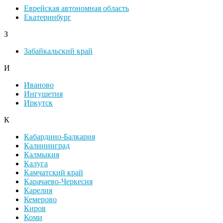
Еврейская автономная область
Екатеринбург
З
Забайкальский край
И
Иваново
Ингушетия
Иркутск
К
Кабардино-Балкария
Калининград
Калмыкия
Калуга
Камчатский край
Карачаево-Черкесия
Карелия
Кемерово
Киров
Коми