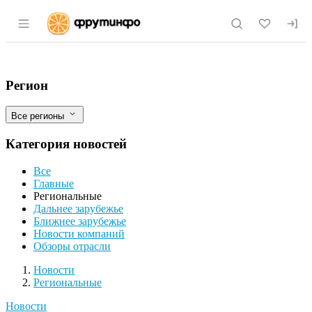
Раздел навигации по сайту fruitinfo.ru
Производство рапсового мала будет зап
Фильтры
Регион
Все регионы
Категория новостей
Все
Главные
Региональные
Дальнее зарубежье
Ближнее зарубежье
Новости компаний
Обзоры отрасли
Новости
Разделы
Новости
Региональные
Новости