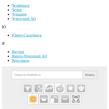
Челябинск
Чечня
Чувашия
Чукотский АО
Ю
Южно-Сахалинск
Я
Якутия
Ямало-Ненецкий АО
Ярославль
Дополнительная информация
Поиск по сайту и ссылк
Искать
Cсылки на полезные проекты
Fruitinfo.ru