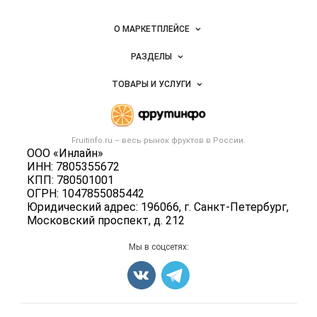
— рынок
овощей и
Важные разделы и контакты
Навигация по сайту
фруктов
О МАРКЕТПЛЕЙСЕ
Новости Fruitinfo.ru
РАЗДЕЛЫ
Услуги и цены
Объявления
ТОВАРЫ И УСЛУГИ
Размещение рекламы
Каталог компаний
Готовая продукция
Публичная оферта
Новости рынка
Овощи
Контактная информация
Форум
Fruitinfo.ru – весь
рынок фруктов
в России.
Фрукты
Политика обработки персональных данных
ООО «Инлайн»
Бренды
Ягоды
ИНН: 7805355672
Для СМИ
Вакансии
КПП: 780501001
Орехи
ОГРН: 1047855085442
Блог
Грибы
Юридический адрес: 196066, г. Санкт-Петербург,
Московский проспект, д. 212
Оборудование
Добавить объявление
Мы в соцсетях:
Карта объявлений