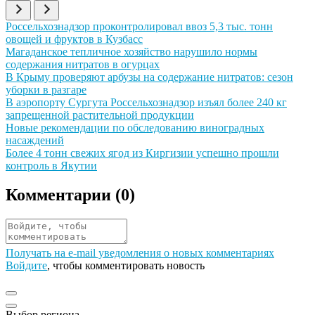
Иллюстрация новости
Россельхознадзор проконтролировал ввоз 5,3 тыс. тонн
овощей и фруктов в Кузбасс
Иллюстрация новости
Магаданское тепличное хозяйство нарушило нормы
содержания нитратов в огурцах
Иллюстрация новости
В Крыму проверяют арбузы на содержание нитратов: сезон
уборки в разгаре
Иллюстрация новости
В аэропорту Сургута Россельхознадзор изъял более 240 кг
запрещенной растительной продукции
Иллюстрация новости
Новые рекомендации по обследованию виноградных
насаждений
Иллюстрация новости
Более 4 тонн свежих ягод из Киргизии успешно прошли
контроль в Якутии
Комментарии (
0
)
Получать на e‑mail уведомления о новых комментариях
Войдите
, чтобы комментировать новость
Выбор региона