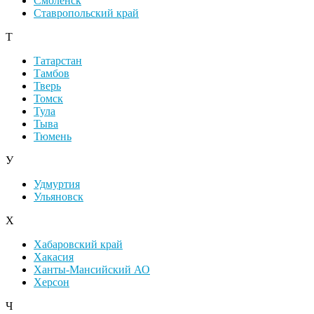
Смоленск
Ставропольский край
Т
Татарстан
Тамбов
Тверь
Томск
Тула
Тыва
Тюмень
У
Удмуртия
Ульяновск
Х
Хабаровский край
Хакасия
Ханты-Мансийский АО
Херсон
Ч