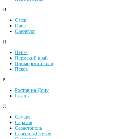
О
Омск
Орел
Оренбург
П
Пенза
Пермский край
Приморский край
Псков
Р
Ростов-на-Дону
Рязань
С
Самара
Саратов
Севастополь
Северная Осетия