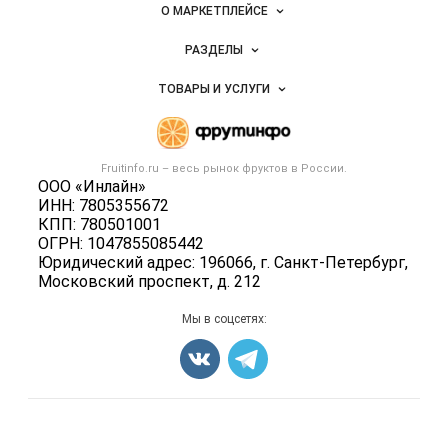
Важные разделы и контакты
Навигация по сайту
фруктов
О МАРКЕТПЛЕЙСЕ
Новости Fruitinfo.ru
РАЗДЕЛЫ
Услуги и цены
Объявления
ТОВАРЫ И УСЛУГИ
Размещение рекламы
Каталог компаний
Готовая продукция
Публичная оферта
Новости рынка
Овощи
Контактная информация
Форум
Fruitinfo.ru – весь
рынок фруктов
в России.
Фрукты
Политика обработки персональных данных
ООО «Инлайн»
Бренды
Ягоды
ИНН: 7805355672
Для СМИ
Вакансии
КПП: 780501001
Орехи
ОГРН: 1047855085442
Блог
Грибы
Юридический адрес: 196066, г. Санкт-Петербург,
Московский проспект, д. 212
Оборудование
Добавить объявление
Мы в соцсетях:
Карта объявлений
Счетчики, авторское право, логотипы