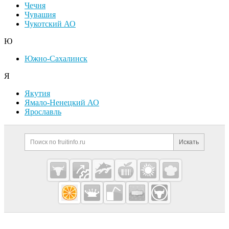
Чечня
Чувашия
Чукотский АО
Ю
Южно-Сахалинск
Я
Якутия
Ямало-Ненецкий АО
Ярославль
Дополнительная информация
Поиск по сайту и ссылк
Искать
Cсылки на полезные проекты
Fruitinfo.ru
— рынок
овощей и