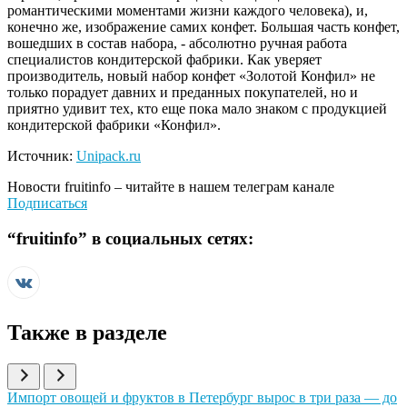
романтическими моментами жизни каждого человека), и,
конечно же, изображение самих конфет. Большая часть конфет,
вошедших в состав набора, - абсолютно ручная работа
специалистов кондитерской фабрики. Как уверяет
производитель, новый набор конфет «Золотой Конфил» не
только порадует давних и преданных покупателей, но и
приятно удивит тех, кто еще пока мало знаком с продукцией
кондитерской фабрики «Конфил».
Источник:
Unipack.ru
Новости
fruitinfo
– читайте в нашем телеграм канале
Подписаться
“
fruitinfo
” в социальных сетях:
Также в разделе
Иллюстрация новости
Импорт овощей и фруктов в Петербург вырос в три раза — до