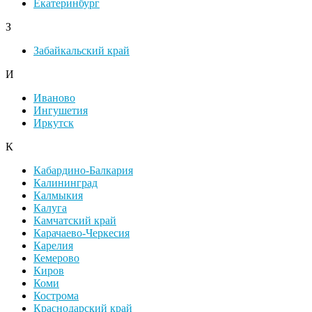
Екатеринбург
З
Забайкальский край
И
Иваново
Ингушетия
Иркутск
К
Кабардино-Балкария
Калининград
Калмыкия
Калуга
Камчатский край
Карачаево-Черкесия
Карелия
Кемерово
Киров
Коми
Кострома
Краснодарский край