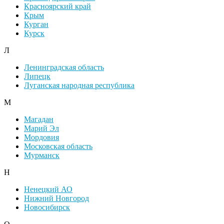
Красноярский край
Крым
Курган
Курск
Л
Ленинградская область
Липецк
Луганская народная республика
М
Магадан
Марий Эл
Мордовия
Московская область
Мурманск
Н
Ненецкий АО
Нижний Новгород
Новосибирск