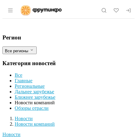
Раздел навигации по сайту fruitinfo.ru
Премиальный набор конфет от КФ "Ко
Фильтры
Регион
Все регионы
Категория новостей
Все
Главные
Региональные
Дальнее зарубежье
Ближнее зарубежье
Новости компаний
Обзоры отрасли
Новости
Разделы
Новости
Новости компаний
Новости