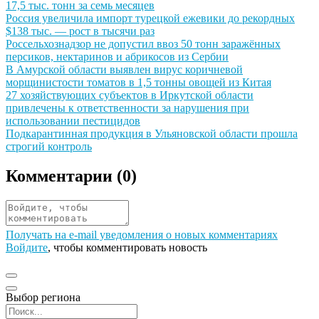
17,5 тыс. тонн за семь месяцев
Иллюстрация новости
Россия увеличила импорт турецкой ежевики до рекордных
$138 тыс. — рост в тысячи раз
Иллюстрация новости
Россельхознадзор не допустил ввоз 50 тонн заражённых
персиков, нектаринов и абрикосов из Сербии
Иллюстрация новости
В Амурской области выявлен вирус коричневой
морщинистости томатов в 1,5 тонны овощей из Китая
Иллюстрация новости
27 хозяйствующих субъектов в Иркутской области
привлечены к ответственности за нарушения при
использовании пестицидов
Иллюстрация новости
Подкарантинная продукция в Ульяновской области прошла
строгий контроль
Комментарии (
0
)
Получать на e‑mail уведомления о новых комментариях
Войдите
, чтобы комментировать новость
Выбор региона
Поиск региона