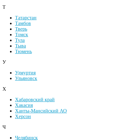
Т
Татарстан
Тамбов
Тверь
Томск
Тула
Тыва
Тюмень
У
Удмуртия
Ульяновск
Х
Хабаровский край
Хакасия
Ханты-Мансийский АО
Херсон
Ч
Челябинск