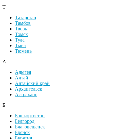
Т
Татарстан
Тамбов
Тверь
Томск
Тула
Тыва
Тюмень
А
Адыгея
Алтай
Алтайский край
Архангельск
Астрахань
Б
Башкортостан
Белгород
Благовещенск
Брянск
Бурятия