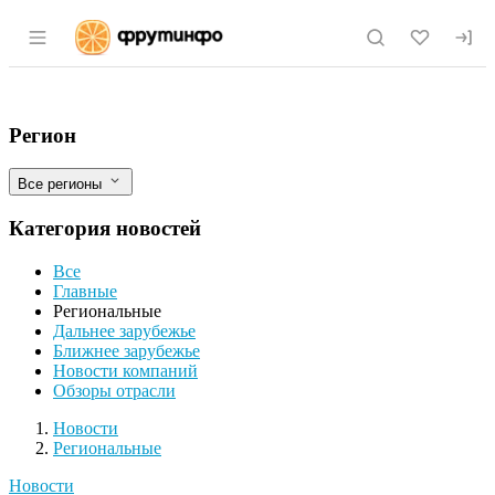
Раздел навигации по сайту fruitinfo.ru
Предприятие «Кировплем» получило зол
Фильтры
Регион
Все регионы
Категория новостей
Все
Главные
Региональные
Дальнее зарубежье
Ближнее зарубежье
Новости компаний
Обзоры отрасли
Новости
Разделы
Новости
Региональные
Новости