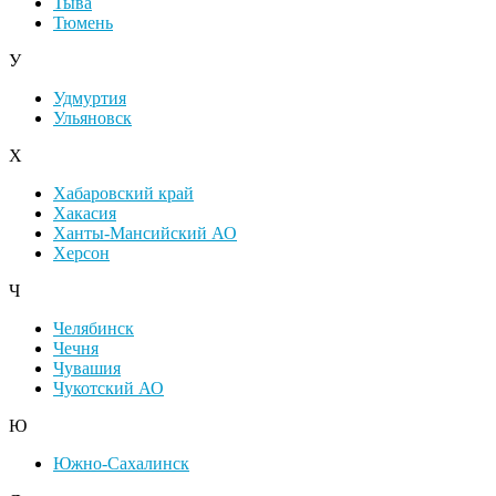
Тыва
Тюмень
У
Удмуртия
Ульяновск
Х
Хабаровский край
Хакасия
Ханты-Мансийский АО
Херсон
Ч
Челябинск
Чечня
Чувашия
Чукотский АО
Ю
Южно-Сахалинск