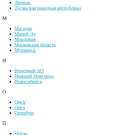
Липецк
Луганская народная республика
М
Магадан
Марий Эл
Мордовия
Московская область
Мурманск
Н
Ненецкий АО
Нижний Новгород
Новосибирск
О
Омск
Орел
Оренбург
П
Пенза