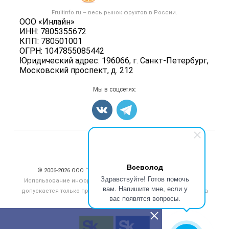
Овощи
Контактная информация
Форум
Fruitinfo.ru – весь
рынок фруктов
в России.
Фрукты
Политика обработки персональных данных
ООО «Инлайн»
Бренды
Ягоды
ИНН: 7805355672
Для СМИ
Вакансии
КПП: 780501001
Орехи
ОГРН: 1047855085442
Блог
Грибы
Юридический адрес: 196066, г. Санкт-Петербург,
Московский проспект, д. 212
Оборудование
Добавить объявление
Мы в соцсетях:
Карта объявлений
Счетчики, авторское право, логотипы
Всеволод
© 2006‑2026 ООО “Инлайн”. 12+ Все права защищены.
Здравствуйте! Готов помочь
Использование информации, размещенной на данном сайте,
вам. Напишите мне, если у
допускается только при размещении активной гиперссылки на
вас появятся вопросы.
сайт
fruitinfo.ru