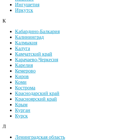
Ингушетия
Иркутск
К
Кабардино-Балкария
Калининград
Калмыкия
Калуга
Камчатский край
Карачаево-Черкесия
Карелия
Кемерово
Киров
Коми
Кострома
Краснодарский край
Красноярский край
Крым
Курган
Курск
Л
Ленинградская область