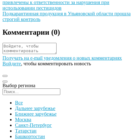
привлечены к ответственности за нарушения при
использовании пестицидов
Иллюстрация новости
Подкарантинная продукция в Ульяновской области прошла
строгий контроль
Комментарии (
0
)
Получать на e‑mail уведомления о новых комментариях
Войдите
, чтобы комментировать новость
Выбор региона
Поиск региона
Все
Дальнее зарубежье
Ближнее зарубежье
Москва
Санкт-Петербург
Татарстан
Башкортостан