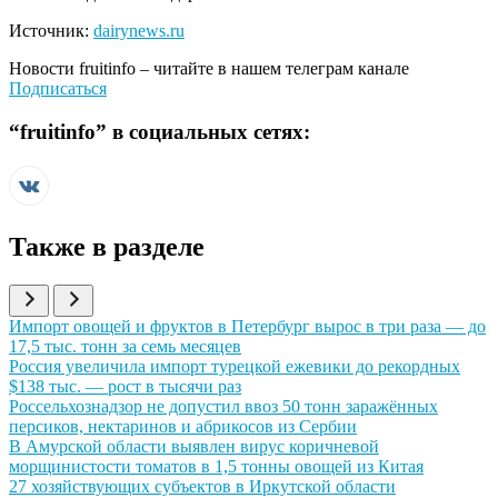
Источник:
dairynews.ru
Новости
fruitinfo
– читайте в нашем телеграм канале
Подписаться
“
fruitinfo
” в социальных сетях:
Также в разделе
Иллюстрация новости
Импорт овощей и фруктов в Петербург вырос в три раза — до
17,5 тыс. тонн за семь месяцев
Иллюстрация новости
Россия увеличила импорт турецкой ежевики до рекордных
$138 тыс. — рост в тысячи раз
Иллюстрация новости
Россельхознадзор не допустил ввоз 50 тонн заражённых
персиков, нектаринов и абрикосов из Сербии
Иллюстрация новости
В Амурской области выявлен вирус коричневой
морщинистости томатов в 1,5 тонны овощей из Китая
Иллюстрация новости
27 хозяйствующих субъектов в Иркутской области