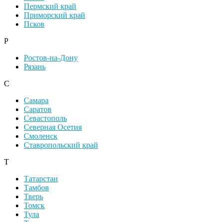
Пермский край
Приморский край
Псков
Р
Ростов-на-Дону
Рязань
С
Самара
Саратов
Севастополь
Северная Осетия
Смоленск
Ставропольский край
Т
Татарстан
Тамбов
Тверь
Томск
Тула