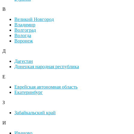
В
Великий Новгород
Владимир
Волгоград
Вологда
Воронеж
Д
Дагестан
Донецкая народная республика
Е
Еврейская автономная область
Екатеринбург
З
Забайкальский край
И
Иваново