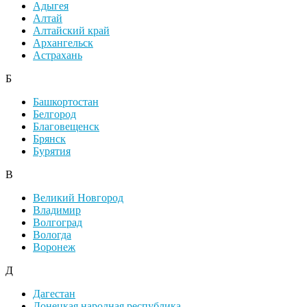
Адыгея
Алтай
Алтайский край
Архангельск
Астрахань
Б
Башкортостан
Белгород
Благовещенск
Брянск
Бурятия
В
Великий Новгород
Владимир
Волгоград
Вологда
Воронеж
Д
Дагестан
Донецкая народная республика