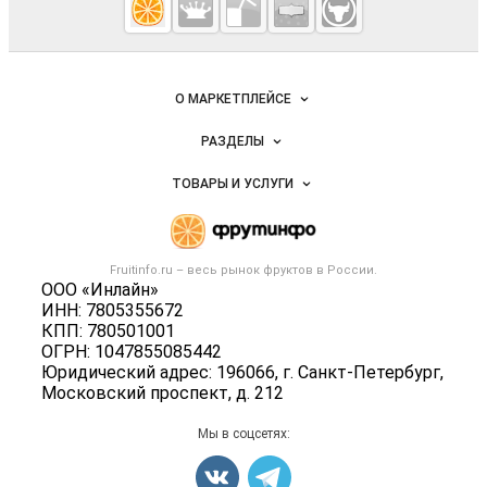
Fruitinfo.ru
— рынок
овощей и
Важные разделы и контакты
Навигация по сайту
фруктов
О МАРКЕТПЛЕЙСЕ
Новости Fruitinfo.ru
РАЗДЕЛЫ
Услуги и цены
Объявления
ТОВАРЫ И УСЛУГИ
Размещение рекламы
Каталог компаний
Готовая продукция
Публичная оферта
Новости рынка
Овощи
Контактная информация
Форум
Fruitinfo.ru – весь
рынок фруктов
в России.
Фрукты
Политика обработки персональных данных
ООО «Инлайн»
Бренды
Ягоды
ИНН: 7805355672
Для СМИ
Вакансии
КПП: 780501001
Орехи
ОГРН: 1047855085442
Блог
Грибы
Юридический адрес: 196066, г. Санкт-Петербург,
Московский проспект, д. 212
Оборудование
Добавить объявление
Мы в соцсетях:
Карта объявлений