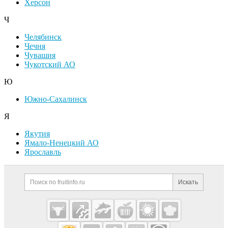
Херсон
Ч
Челябинск
Чечня
Чувашия
Чукотский АО
Ю
Южно-Сахалинск
Я
Якутия
Ямало-Ненецкий АО
Ярославль
Дополнительная информация
Поиск по сайту и ссылк
Искать
Cсылки на полезные проекты