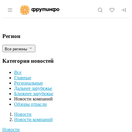
Раздел навигации по сайту fruitinfo.ru
«Пава» выходит на рынок Благовещенск
Фильтры
Регион
Все регионы
Категория новостей
Все
Главные
Региональные
Дальнее зарубежье
Ближнее зарубежье
Новости компаний
Обзоры отрасли
Новости
Разделы
Новости
Новости компаний
Новости