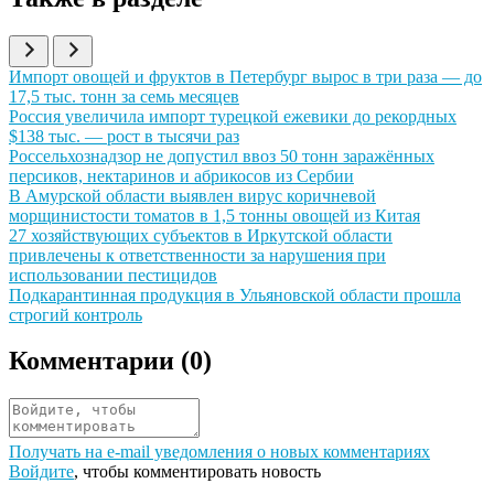
Иллюстрация новости
Импорт овощей и фруктов в Петербург вырос в три раза — до
17,5 тыс. тонн за семь месяцев
Иллюстрация новости
Россия увеличила импорт турецкой ежевики до рекордных
$138 тыс. — рост в тысячи раз
Иллюстрация новости
Россельхознадзор не допустил ввоз 50 тонн заражённых
персиков, нектаринов и абрикосов из Сербии
Иллюстрация новости
В Амурской области выявлен вирус коричневой
морщинистости томатов в 1,5 тонны овощей из Китая
Иллюстрация новости
27 хозяйствующих субъектов в Иркутской области
привлечены к ответственности за нарушения при
использовании пестицидов
Иллюстрация новости
Подкарантинная продукция в Ульяновской области прошла
строгий контроль
Комментарии (
0
)
Получать на e‑mail уведомления о новых комментариях
Войдите
, чтобы комментировать новость