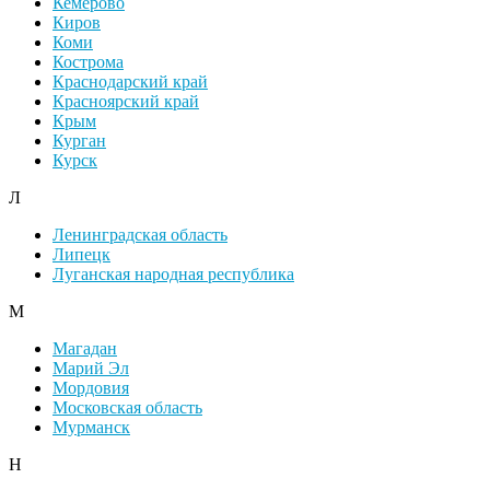
Кемерово
Киров
Коми
Кострома
Краснодарский край
Красноярский край
Крым
Курган
Курск
Л
Ленинградская область
Липецк
Луганская народная республика
М
Магадан
Марий Эл
Мордовия
Московская область
Мурманск
Н