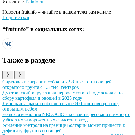
Источник:
Eqinfo.ru
Новости
fruitinfo
– читайте в нашем телеграм канале
Подписаться
“
fruitinfo
” в социальных сетях:
Также в разделе
Иллюстрация новости
Саратовские аграрии собрали 22,8 тыс. тонн овощей
открытого грунта с 1,3 тыс. гектаров
Иллюстрация новости
Дмитровский округ занял первое место в Подмосковье по
сбору картофеля и овощей в 2025 году
Иллюстрация новости
Липецкие аграрии собрали свыше 600 тонн овощей под
открытым небом
Иллюстрация новости
Чешская компания NEGOCIO s.r.o. заинтересована в импорте
узбекских замороженных фруктов и ягод
Иллюстрация новости
Усиление контроля на границе Болгарии может привести к
дефициту фруктов и овощей