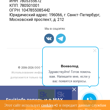
ИНН: 7805355672
Для СМИ
Вакансии
КПП: 780501001
Орехи
ОГРН: 1047855085442
Блог
Грибы
Юридический адрес: 196066, г. Санкт-Петербург,
Московский проспект, д. 212
Оборудование
Добавить объявление
Мы в соцсетях:
Карта объявлений
Счетчики, авторское право, логотипы
Всеволод
© 2006‑2026 ООО “Инлайн”. 12+ Все права защищены.
Здравствуйте! Готов помочь
Использование информации, размещенной на данном сайте,
вам. Напишите мне, если у
допускается только при размещении активной гиперссылки на
вас появятся вопросы.
сайт
fruitinfo.ru
Fruitinfo теперь и в MAX
Этот сайт использует
cookies
и передает данные службам