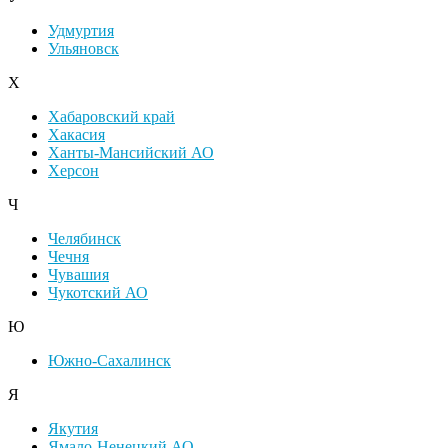
Удмуртия
Ульяновск
Х
Хабаровский край
Хакасия
Ханты-Мансийский АО
Херсон
Ч
Челябинск
Чечня
Чувашия
Чукотский АО
Ю
Южно-Сахалинск
Я
Якутия
Ямало-Ненецкий АО