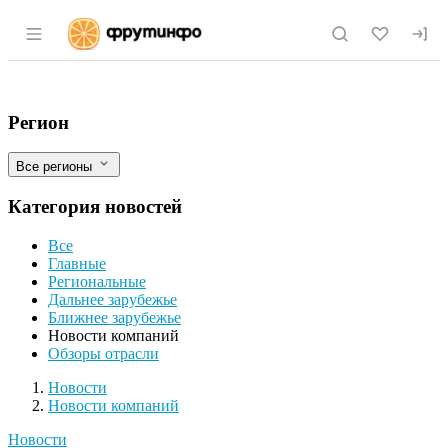
Раздел навигации по сайту fruitinfo.ru
Отечественные полимеры для сельхозте
Фильтры
Регион
Все регионы
Категория новостей
Все
Главные
Региональные
Дальнее зарубежье
Ближнее зарубежье
Новости компаний
Обзоры отрасли
Новости
Разделы
Новости
Новости компаний
Новости