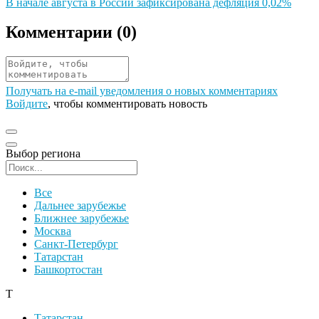
Иллюстрация новости
В начале августа в России зафиксирована дефляция 0,02%
Комментарии (
0
)
Получать на e‑mail уведомления о новых комментариях
Войдите
, чтобы комментировать новость
Выбор региона
Поиск региона
Все
Дальнее зарубежье
Ближнее зарубежье
Москва
Санкт-Петербург
Татарстан
Башкортостан
Т
Татарстан