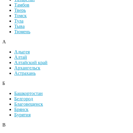
Тамбов
Тверь
Томск
Тула
Тыва
Тюмень
А
Адыгея
Алтай
Алтайский край
Архангельск
Астрахань
Б
Башкортостан
Белгород
Благовещенск
Брянск
Бурятия
В