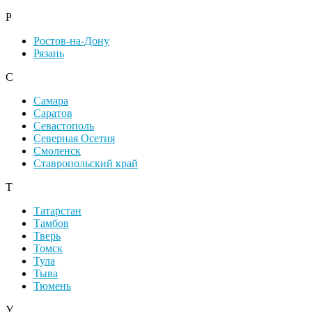
Р
Ростов-на-Дону
Рязань
С
Самара
Саратов
Севастополь
Северная Осетия
Смоленск
Ставропольский край
Т
Татарстан
Тамбов
Тверь
Томск
Тула
Тыва
Тюмень
У