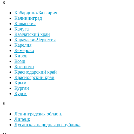
К
Кабардино-Балкария
Калининград
Калмыкия
Калуга
Камчатский край
Карачаево-Черкесия
Карелия
Кемерово
Киров
Коми
Кострома
Краснодарский край
Красноярский край
Крым
Курган
Курск
Л
Ленинградская область
Липецк
Луганская народная республика