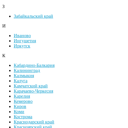
З
Забайкальский край
И
Иваново
Ингушетия
Иркутск
К
Кабардино-Балкария
Калининград
Калмыкия
Калуга
Камчатский край
Карачаево-Черкесия
Карелия
Кемерово
Киров
Коми
Кострома
Краснодарский край
Красноярский край