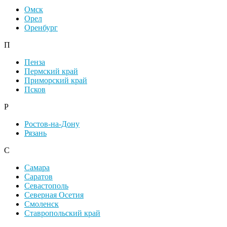
Омск
Орел
Оренбург
П
Пенза
Пермский край
Приморский край
Псков
Р
Ростов-на-Дону
Рязань
С
Самара
Саратов
Севастополь
Северная Осетия
Смоленск
Ставропольский край