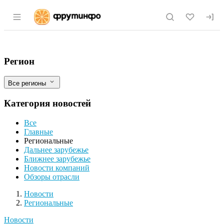
Раздел навигации по сайту fruitinfo.ru
Обнаружено производство мясной и ры
Фильтры
Регион
Все регионы
Категория новостей
Все
Главные
Региональные
Дальнее зарубежье
Ближнее зарубежье
Новости компаний
Обзоры отрасли
Новости
Разделы
Новости
Региональные
Новости