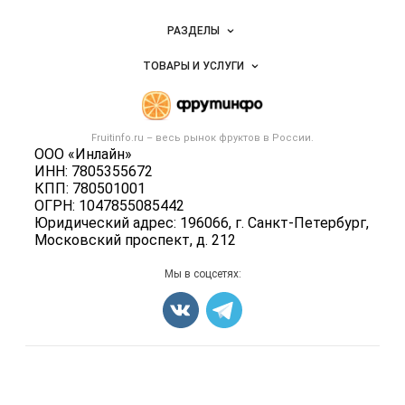
Новости Fruitinfo.ru
РАЗДЕЛЫ
Услуги и цены
Объявления
ТОВАРЫ И УСЛУГИ
Размещение рекламы
Каталог компаний
Готовая продукция
Публичная оферта
Новости рынка
Овощи
Контактная информация
Форум
Fruitinfo.ru – весь
рынок фруктов
в России.
Фрукты
Политика обработки персональных данных
ООО «Инлайн»
Бренды
Ягоды
ИНН: 7805355672
Для СМИ
Вакансии
КПП: 780501001
Орехи
ОГРН: 1047855085442
Блог
Грибы
Юридический адрес: 196066, г. Санкт-Петербург,
Московский проспект, д. 212
Оборудование
Добавить объявление
Мы в соцсетях:
Карта объявлений
Счетчики, авторское право, логотипы