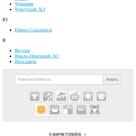
Чувашия
Чукотский АО
Ю
Южно-Сахалинск
Я
Якутия
Ямало-Ненецкий АО
Ярославль
Дополнительная информация
Поиск по сайту и ссылк
Искать
Cсылки на полезные проекты
Fruitinfo.ru
— рынок
овощей и
Важные разделы и контакты
Навигация по сайту
фруктов
О МАРКЕТПЛЕЙСЕ