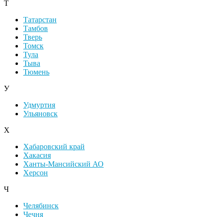
Т
Татарстан
Тамбов
Тверь
Томск
Тула
Тыва
Тюмень
У
Удмуртия
Ульяновск
Х
Хабаровский край
Хакасия
Ханты-Мансийский АО
Херсон
Ч
Челябинск
Чечня