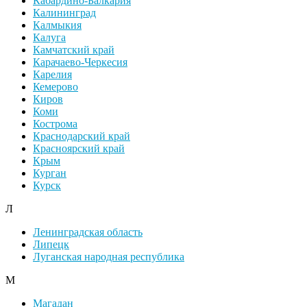
Кабардино-Балкария
Калининград
Калмыкия
Калуга
Камчатский край
Карачаево-Черкесия
Карелия
Кемерово
Киров
Коми
Кострома
Краснодарский край
Красноярский край
Крым
Курган
Курск
Л
Ленинградская область
Липецк
Луганская народная республика
М
Магадан