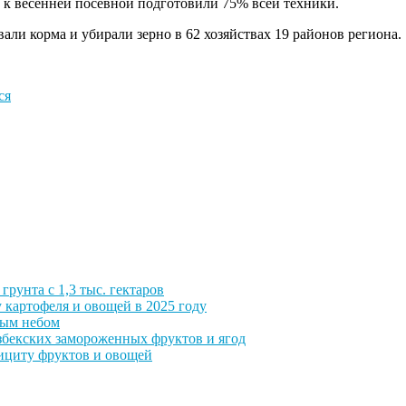
и к весенней посевной подготовили 75% всей техники.
али корма и убирали зерно в 62 хозяйствах 19 районов региона.
ся
грунта с 1,3 тыс. гектаров
 картофеля и овощей в 2025 году
тым небом
збекских замороженных фруктов и ягод
фициту фруктов и овощей