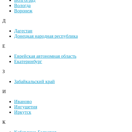
Волгоград
Вологда
Воронеж
Д
Дагестан
Донецкая народная республика
Е
Еврейская автономная область
Екатеринбург
З
Забайкальский край
И
Иваново
Ингушетия
Иркутск
К