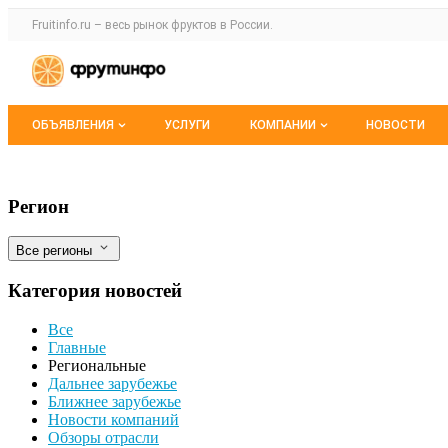
Раздел навигации по сайту fruitinfo.ru
Fruitinfo.ru – весь
рынок фруктов
в России.
Авторизация и меню пользователя
Навигация по разделам сайта fruitinfo.ru
ОБЪЯВЛЕНИЯ
УСЛУГИ
КОМПАНИИ
НОВОСТИ
Все объявления
Каталог компаний
Объем сельхозпроизводства в Калужско
Фильтры
Регион
Мои объявления
О каталоге компаний
Все регионы
Премиум размещение
Категория новостей
Все
Главные
Региональные
Дальнее зарубежье
Ближнее зарубежье
Новости компаний
Обзоры отрасли