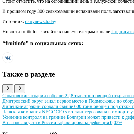
Стоит отметить, что на сегодняшний день в Калужской област
В прошлом году 300 сельхозмашин вспахивали поля, заготавлив
Источник:
dairynews.today
Новости
fruitinfo
– читайте в нашем телеграм канале
Подписать
“
fruitinfo
” в социальных сетях:
Также в разделе
Иллюстрация новости
Саратовские аграрии собрали 22,8 тыс. тонн овощей открытого 
Иллюстрация новости
Дмитровский округ занял первое место в Подмосковье по сбору
Иллюстрация новости
Липецкие аграрии собрали свыше 600 тонн овощей под откры
Иллюстрация новости
Чешская компания NEGOCIO s.r.o. заинтересована в импорте у
Иллюстрация новости
Усиление контроля на границе Болгарии может привести к де
Иллюстрация новости
В начале августа в России зафиксирована дефляция 0,02%