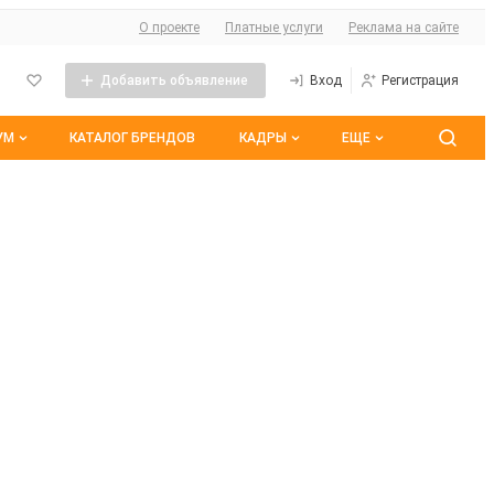
О сайте
О проекте
Платные услуги
Реклама на сайте
Добавить объявление
Вход
Регистрация
УМ
КАТАЛОГ БРЕНДОВ
КАДРЫ
ЕЩЕ
 темы
Контакты
Все вакансии
ранные
Все резюме
оим участием