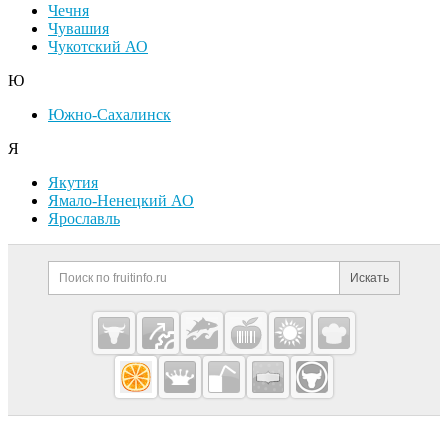
Чечня
Чувашия
Чукотский АО
Ю
Южно-Сахалинск
Я
Якутия
Ямало-Ненецкий АО
Ярославль
Дополнительная информация
Поиск по сайту и ссылк
Искать
Cсылки на полезные проекты
Fruitinfo.ru
— рынок
овощей и