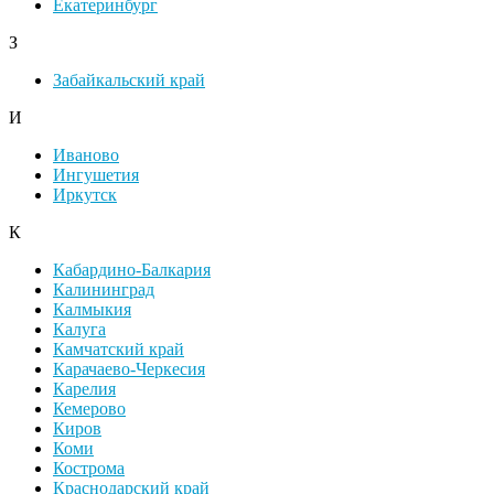
Екатеринбург
З
Забайкальский край
И
Иваново
Ингушетия
Иркутск
К
Кабардино-Балкария
Калининград
Калмыкия
Калуга
Камчатский край
Карачаево-Черкесия
Карелия
Кемерово
Киров
Коми
Кострома
Краснодарский край