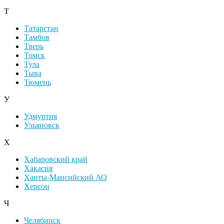
Т
Татарстан
Тамбов
Тверь
Томск
Тула
Тыва
Тюмень
У
Удмуртия
Ульяновск
Х
Хабаровский край
Хакасия
Ханты-Мансийский АО
Херсон
Ч
Челябинск