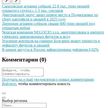
Иллюстрация новости
Саратовские аграрии собрали 22,8 тыс. тонн овощей
открытого грунта с 1,3 тыс. гектаров
Иллюстрация новости
Дмитровский округ занял первое место в Подмосковье по
сбору картофеля и овощей в 2025 году
Иллюстрация новости
Липецкие аграрии собрали свыше 600 тонн овощей под
открытым небом
Иллюстрация новости
Чешская компания NEGOCIO s.r.o. заинтересована в импорте
узбекских замороженных фруктов и ягод
Иллюстрация новости
Усиление контроля на границе Болгарии может привести к
дефициту фруктов и овощей
Иллюстрация новости
В начале августа в России зафиксирована дефляция 0,02%
Комментарии (
0
)
Получать на e‑mail уведомления о новых комментариях
Войдите
, чтобы комментировать новость
Выбор региона
Поиск региона