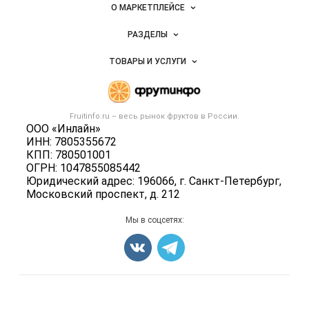
Важные разделы и контакты
Навигация по сайту
фруктов
О МАРКЕТПЛЕЙСЕ
Новости Fruitinfo.ru
РАЗДЕЛЫ
Услуги и цены
Объявления
ТОВАРЫ И УСЛУГИ
Размещение рекламы
Каталог компаний
Готовая продукция
Публичная оферта
Новости рынка
Овощи
Контактная информация
Форум
Fruitinfo.ru – весь
рынок фруктов
в России.
Фрукты
Политика обработки персональных данных
ООО «Инлайн»
Бренды
Ягоды
ИНН: 7805355672
Для СМИ
Вакансии
КПП: 780501001
Орехи
ОГРН: 1047855085442
Блог
Грибы
Юридический адрес: 196066, г. Санкт-Петербург,
Московский проспект, д. 212
Оборудование
Добавить объявление
Мы в соцсетях:
Карта объявлений
Счетчики, авторское право, логотипы