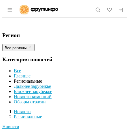
Раздел навигации по сайту fruitinfo.ru
Нубийскими козами похвалились ферме
Фильтры
Регион
Все регионы
Категория новостей
Все
Главные
Региональные
Дальнее зарубежье
Ближнее зарубежье
Новости компаний
Обзоры отрасли
Новости
Разделы
Новости
Региональные
Новости