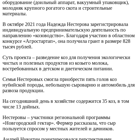
оборудование (доильный аппарат, вакуумный упаковщик),
молодняк крупного рогатого скота и строительные
материалы.
В октябре 2021 года Надежда Нестерова зарегистрировала
индивидуальную предпринимательскую деятельность по
направлению «козоводство». Благодаря участию в областном
конкурсе «Агростартап», она получила грант в размере 828
тысяч рублей.
Суть проекта – разведение коз для получения экологически
чистых и полезных продуктов из козьего молока,
востребованных в детском и диетическом питании.
Семья Нестеровых смогла приобрести пять голов коз
нубийской породы, небольшую сыроварню и автомобиль для
развоза продукции.
На сегодняшний день в хозяйстве содержится 35 коз, в том
числе 13 дойных.
Нестеровы – участники региональной программы
«Новгородский гектар». Фермер рассказала, что сыр
пользуется спросом у местных жителей и дачников.
Андрей Никитин поинтересовался перспективами