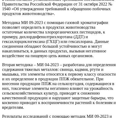
Правительства Российской Федерации от 31 октября 2022 №
1940 «Об утверждении требований к обращению побочных
продуктов животноводства».
Методика МИ 09-2023 с помощью газовой хроматографии
позволяет определить в продуктах животноводства
остаточные количества хлорорганических пестицидов, к
примеру, дихлордифенилтрихлорэтана (ДДТ) и
гексахлорциклогексана (ГХЦГ) или гексахлорана. Данные
соединения обладают большой устойчивостью и могут
накапливаться, в данных продуктах, вызывая негативное
воздействие на пищевую цепь живых организмов.
Вторая методика – МИ 04-2023 – разработана для определения
содержания тяжелых металлов: свинца, кадмия, ртути и
мышьяка, эти элементы относятся к первому классу опасности
и их определение в продукции ППЖ обязательное. При
внесении продукции ППЖ на сельхозугодия, содержащиеся в
них, токсичные элементы негативно влияют на урожайность
сельскохозяйственных культур, приводят к снижению
качественной продукции и нарушают защитные барьеры, что
косвенно приводит к восприимчивости растений к болезням и
вредителям.
Результаты исследований с помощью методик МИ 09-2023 и