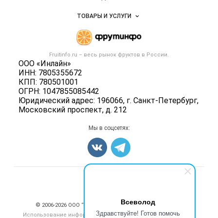
Услуги и цены
Объявления
ТОВАРЫ И УСЛУГИ
Размещение рекламы
Каталог компаний
Готовая продукция
Публичная оферта
Новости рынка
Овощи
Контактная информация
Форум
Fruitinfo.ru – весь
рынок фруктов
в России.
Фрукты
Политика обработки персональных данных
ООО «Инлайн»
Бренды
Ягоды
ИНН: 7805355672
Для СМИ
Вакансии
КПП: 780501001
Орехи
ОГРН: 1047855085442
Блог
Грибы
Юридический адрес: 196066, г. Санкт-Петербург,
Московский проспект, д. 212
Оборудование
Добавить объявление
Мы в соцсетях:
Карта объявлений
Счетчики, авторское право, логотипы
Всеволод
© 2006‑2026 ООО “Инлайн”. 12+ Все права защищены.
Здравствуйте! Готов помочь
Использование информации, размещенной на данном сайте,