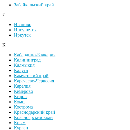
Забайкальский край
И
Иваново
Ингушетия
Иркутск
К
Кабардино-Балкария
Калининград
Калмыкия
Калуга
Камчатский край
Карачаево-Черкесия
Карелия
Кемерово
Киров
Коми
Кострома
Краснодарский край
Красноярский край
Крым
Курган