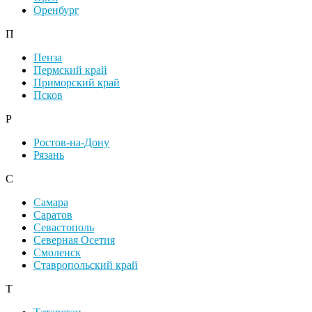
Оренбург
П
Пенза
Пермский край
Приморский край
Псков
Р
Ростов-на-Дону
Рязань
С
Самара
Саратов
Севастополь
Северная Осетия
Смоленск
Ставропольский край
Т