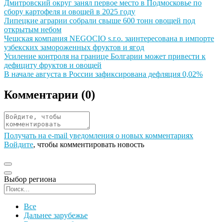
Иллюстрация новости
Дмитровский округ занял первое место в Подмосковье по
сбору картофеля и овощей в 2025 году
Иллюстрация новости
Липецкие аграрии собрали свыше 600 тонн овощей под
открытым небом
Иллюстрация новости
Чешская компания NEGOCIO s.r.o. заинтересована в импорте
узбекских замороженных фруктов и ягод
Иллюстрация новости
Усиление контроля на границе Болгарии может привести к
дефициту фруктов и овощей
Иллюстрация новости
В начале августа в России зафиксирована дефляция 0,02%
Комментарии (
0
)
Получать на e‑mail уведомления о новых комментариях
Войдите
, чтобы комментировать новость
Выбор региона
Поиск региона
Все
Дальнее зарубежье