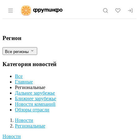
Раздел навигации по сайту fruitinfo.ru
Новые методики исследования побочн
Фильтры
Регион
Все регионы
Категория новостей
Все
Главные
Региональные
Дальнее зарубежье
Ближнее зарубежье
Новости компаний
Обзоры отрасли
Новости
Разделы
Новости
Региональные
Новости