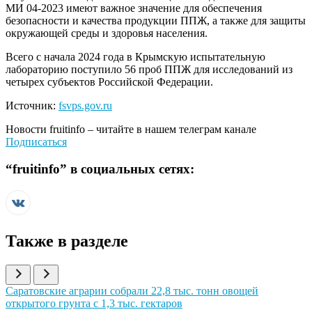
МИ 04-2023 имеют важное значение для обеспечения
безопасности и качества продукции ППЖ, а также для защиты
окружающей среды и здоровья населения.
Всего с начала 2024 года в Крымскую испытательную
лабораторию поступило 56 проб ППЖ для исследований из
четырех субъектов Российской Федерации.
Источник:
fsvps.gov.ru
Новости
fruitinfo
– читайте в нашем телеграм канале
Подписаться
“
fruitinfo
” в социальных сетях:
Также в разделе
Иллюстрация новости
Саратовские аграрии собрали 22,8 тыс. тонн овощей
открытого грунта с 1,3 тыс. гектаров