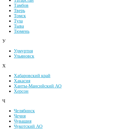
Татарстан
Тамбов
Тверь
Томск
Тула
Тыва
Тюмень
У
Удмуртия
Ульяновск
Х
Хабаровский край
Хакасия
Ханты-Мансийский АО
Херсон
Ч
Челябинск
Чечня
Чувашия
Чукотский АО