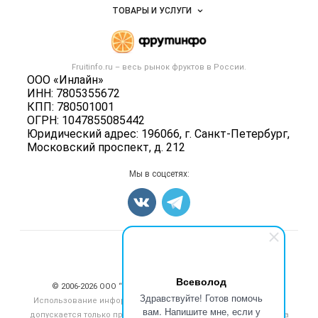
Объявления
ТОВАРЫ И УСЛУГИ
Размещение рекламы
Каталог компаний
Готовая продукция
Публичная оферта
Новости рынка
Овощи
Контактная информация
Форум
Fruitinfo.ru – весь
рынок фруктов
в России.
Фрукты
Политика обработки персональных данных
ООО «Инлайн»
Бренды
Ягоды
ИНН: 7805355672
Для СМИ
Вакансии
КПП: 780501001
Орехи
ОГРН: 1047855085442
Блог
Грибы
Юридический адрес: 196066, г. Санкт-Петербург,
Московский проспект, д. 212
Оборудование
Добавить объявление
Мы в соцсетях:
Карта объявлений
Счетчики, авторское право, логотипы
Всеволод
© 2006‑2026 ООО “Инлайн”. 12+ Все права защищены.
Здравствуйте! Готов помочь
Использование информации, размещенной на данном сайте,
вам. Напишите мне, если у
допускается только при размещении активной гиперссылки на