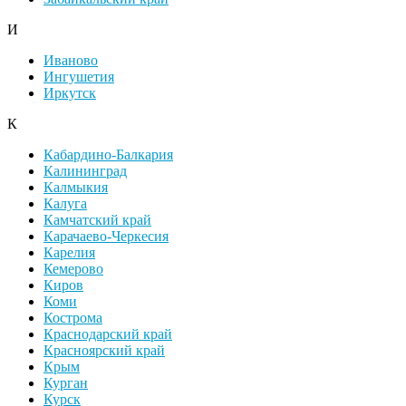
И
Иваново
Ингушетия
Иркутск
К
Кабардино-Балкария
Калининград
Калмыкия
Калуга
Камчатский край
Карачаево-Черкесия
Карелия
Кемерово
Киров
Коми
Кострома
Краснодарский край
Красноярский край
Крым
Курган
Курск