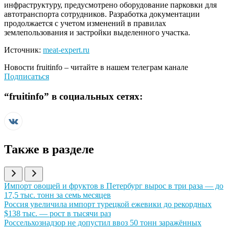
инфраструктуру, предусмотрено оборудование парковки для
автотранспорта сотрудников. Разработка документации
продолжается с учетом изменений в правилах
землепользования и застройки выделенного участка.
Источник:
meat-expert.ru
Новости
fruitinfo
– читайте в нашем телеграм канале
Подписаться
“
fruitinfo
” в социальных сетях:
Также в разделе
Иллюстрация новости
Импорт овощей и фруктов в Петербург вырос в три раза — до
17,5 тыс. тонн за семь месяцев
Иллюстрация новости
Россия увеличила импорт турецкой ежевики до рекордных
$138 тыс. — рост в тысячи раз
Иллюстрация новости
Россельхознадзор не допустил ввоз 50 тонн заражённых