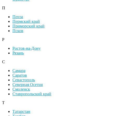
П
Пенза
Пермский край
Приморский край
Псков
Р
Ростов-на-Дону
Рязань
С
Самара
Саратов
Севастополь
Северная Осетия
Смоленск
Ставропольский край
Т
Татарстан