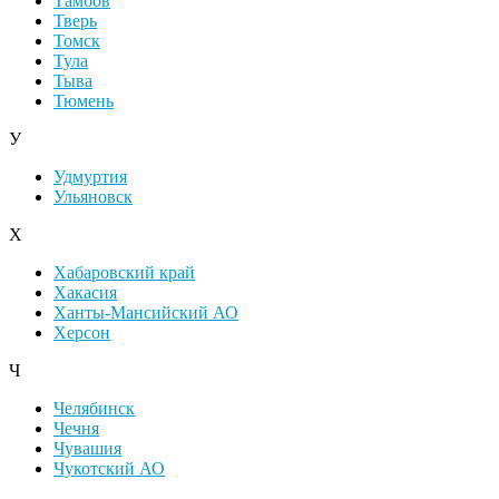
Тамбов
Тверь
Томск
Тула
Тыва
Тюмень
У
Удмуртия
Ульяновск
Х
Хабаровский край
Хакасия
Ханты-Мансийский АО
Херсон
Ч
Челябинск
Чечня
Чувашия
Чукотский АО