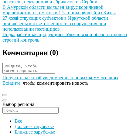
персиков, нектаринов и абрикосов из Сербии
Иллюстрация новости
В Амурской области выявлен вирус коричневой
морщинистости томатов в 1,5 тонны овощей из Китая
Иллюстрация новости
27 хозяйствующих субъектов в Иркутской области
привлечены к ответственности за нарушения при
использовании пестицидов
Иллюстрация новости
Подкарантинная продукция в Ульяновской области прошла
строгий контроль
Комментарии (
0
)
Получать на e‑mail уведомления о новых комментариях
Войдите
, чтобы комментировать новость
Выбор региона
Поиск региона
Все
Дальнее зарубежье
Ближнее зарубежье