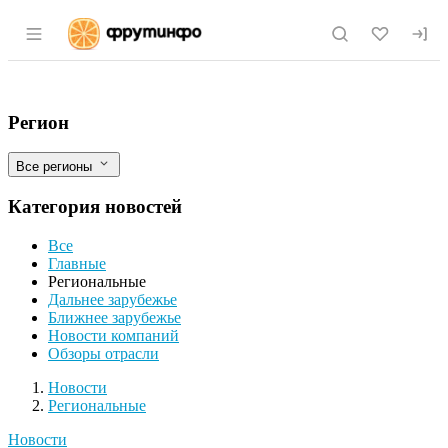
Раздел навигации по сайту fruitinfo.ru
На западе Москвы реконструируют комп
Фильтры
Регион
Все регионы
Категория новостей
Все
Главные
Региональные
Дальнее зарубежье
Ближнее зарубежье
Новости компаний
Обзоры отрасли
Новости
Разделы
Новости
Региональные
Новости