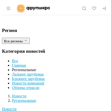
Раздел навигации по сайту fruitinfo.ru
На полях Белгородского района урожай
Фильтры
Регион
Все регионы
Категория новостей
Все
Главные
Региональные
Дальнее зарубежье
Ближнее зарубежье
Новости компаний
Обзоры отрасли
Новости
Разделы
Новости
Региональные
Новости