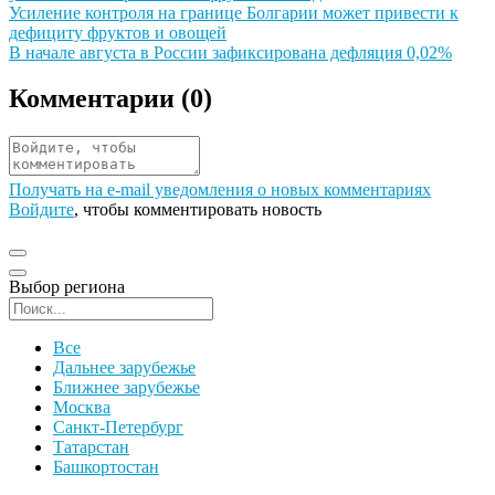
Иллюстрация новости
Усиление контроля на границе Болгарии может привести к
дефициту фруктов и овощей
Иллюстрация новости
В начале августа в России зафиксирована дефляция 0,02%
Комментарии (
0
)
Получать на e‑mail уведомления о новых комментариях
Войдите
, чтобы комментировать новость
Выбор региона
Поиск региона
Все
Дальнее зарубежье
Ближнее зарубежье
Москва
Санкт-Петербург
Татарстан
Башкортостан