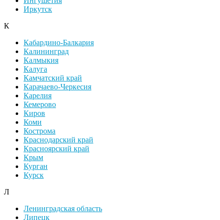
Ингушетия
Иркутск
К
Кабардино-Балкария
Калининград
Калмыкия
Калуга
Камчатский край
Карачаево-Черкесия
Карелия
Кемерово
Киров
Коми
Кострома
Краснодарский край
Красноярский край
Крым
Курган
Курск
Л
Ленинградская область
Липецк