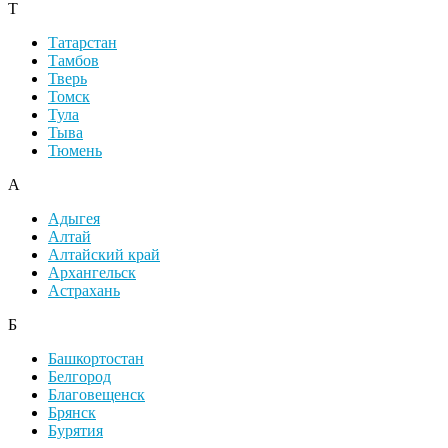
Т
Татарстан
Тамбов
Тверь
Томск
Тула
Тыва
Тюмень
А
Адыгея
Алтай
Алтайский край
Архангельск
Астрахань
Б
Башкортостан
Белгород
Благовещенск
Брянск
Бурятия