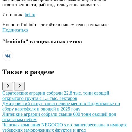
ответственности, работодатель устанавливается.
Источник:
bel.ru
Новости
fruitinfo
– читайте в нашем телеграм канале
Подписаться
“
fruitinfo
” в социальных сетях:
Также в разделе
Иллюстрация новости
Саратовские аграрии собрали 22,8 тыс. тонн овощей
открытого грунта с 1,3 тыс. гектаров
Иллюстрация новости
Дмитровский округ занял первое место в Подмосковье по
сбору картофеля и овощей в 2025 году
Иллюстрация новости
Липецкие аграрии собрали свыше 600 тонн овощей под
открытым небом
Иллюстрация новости
Чешская компания NEGOCIO s.r.o. заинтересована в импорте
узбекских замороженных фруктов и ягод