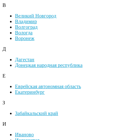
В
Великий Новгород
Владимир
Волгоград
Вологда
Воронеж
Д
Дагестан
Донецкая народная республика
Е
Еврейская автономная область
Екатеринбург
З
Забайкальский край
И
Иваново