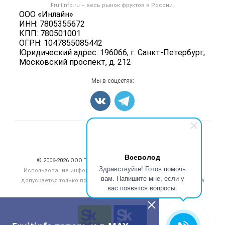
Форум
Fruitinfo.ru – весь
рынок фруктов
в России.
Фрукты
Политика обработки персональных данных
ООО «Инлайн»
Бренды
Ягоды
ИНН: 7805355672
Для СМИ
Вакансии
КПП: 780501001
Орехи
ОГРН: 1047855085442
Блог
Грибы
Юридический адрес: 196066, г. Санкт-Петербург,
Московский проспект, д. 212
Оборудование
Добавить объявление
Мы в соцсетях:
Карта объявлений
Счетчики, авторское право, логотипы
Всеволод
© 2006‑2026 ООО “Инлайн”. 12+ Все права защищены.
Здравствуйте! Готов помочь
Использование информации, размещенной на данном сайте,
вам. Напишите мне, если у
допускается только при размещении активной гиперссылки на
вас появятся вопросы.
сайт
fruitinfo.ru