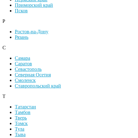
Приморский край
Псков
Р
Ростов-на-Дону
Рязань
С
Самара
Саратов
Севастополь
Северная Осетия
Смоленск
Ставропольский край
Т
Татарстан
Тамбов
Тверь
Томск
Тула
Тыва