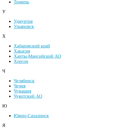
Тюмень
У
Удмуртия
Ульяновск
Х
Хабаровский край
Хакасия
Ханты-Мансийский АО
Херсон
Ч
Челябинск
Чечня
Чувашия
Чукотский АО
Ю
Южно-Сахалинск
Я