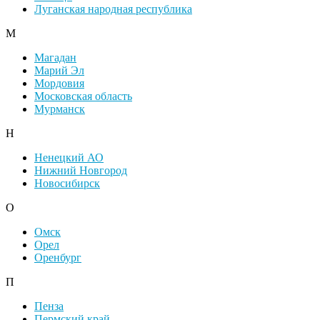
Луганская народная республика
М
Магадан
Марий Эл
Мордовия
Московская область
Мурманск
Н
Ненецкий АО
Нижний Новгород
Новосибирск
О
Омск
Орел
Оренбург
П
Пенза
Пермский край