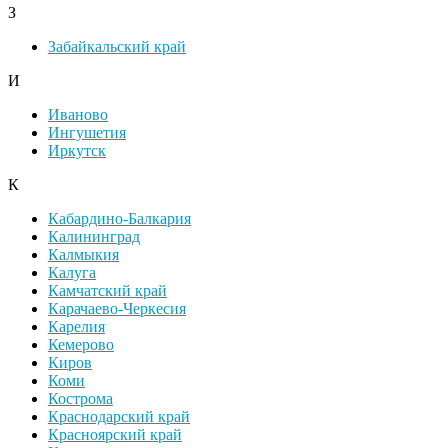
З
Забайкальский край
И
Иваново
Ингушетия
Иркутск
К
Кабардино-Балкария
Калининград
Калмыкия
Калуга
Камчатский край
Карачаево-Черкесия
Карелия
Кемерово
Киров
Коми
Кострома
Краснодарский край
Красноярский край