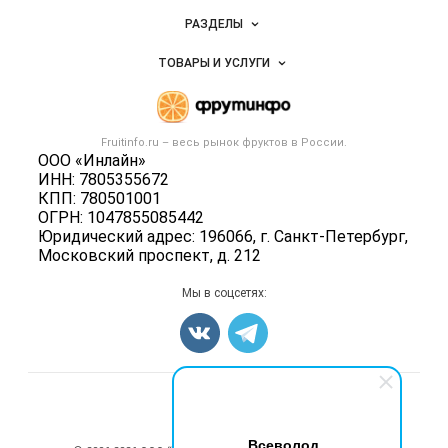
Новости Fruitinfo.ru
РАЗДЕЛЫ
Услуги и цены
Объявления
ТОВАРЫ И УСЛУГИ
Размещение рекламы
Каталог компаний
Готовая продукция
Публичная оферта
Новости рынка
Овощи
Контактная информация
Форум
Fruitinfo.ru – весь
рынок фруктов
в России.
Фрукты
Политика обработки персональных данных
ООО «Инлайн»
Бренды
Ягоды
ИНН: 7805355672
Для СМИ
Вакансии
КПП: 780501001
Орехи
ОГРН: 1047855085442
Блог
Грибы
Юридический адрес: 196066, г. Санкт-Петербург,
Московский проспект, д. 212
Оборудование
Добавить объявление
Мы в соцсетях:
Карта объявлений
Счетчики, авторское право, логотипы
Всеволод