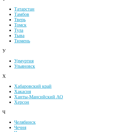
Татарстан
Тамбов
Тверь
Томск
Тула
Тыва
Тюмень
У
Удмуртия
Ульяновск
Х
Хабаровский край
Хакасия
Ханты-Мансийский АО
Херсон
Ч
Челябинск
Чечня