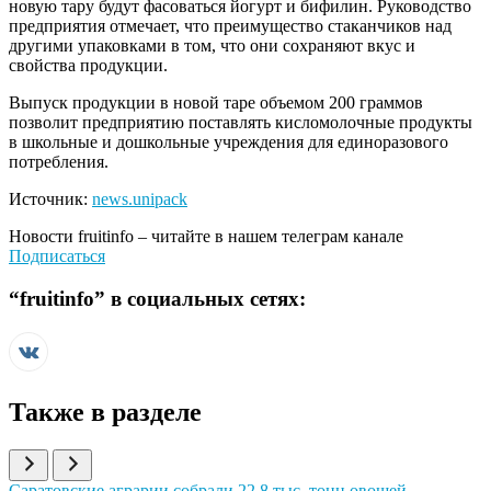
новую тару будут фасоваться йогурт и бифилин. Руководство
предприятия отмечает, что преимущество стаканчиков над
другими упаковками в том, что они сохраняют вкус и
свойства продукции.
Выпуск продукции в новой таре объемом 200 граммов
позволит предприятию поставлять кисломолочные продукты
в школьные и дошкольные учреждения для единоразового
потребления.
Источник:
news.unipack
Новости
fruitinfo
– читайте в нашем телеграм канале
Подписаться
“
fruitinfo
” в социальных сетях:
Также в разделе
Иллюстрация новости
Саратовские аграрии собрали 22,8 тыс. тонн овощей