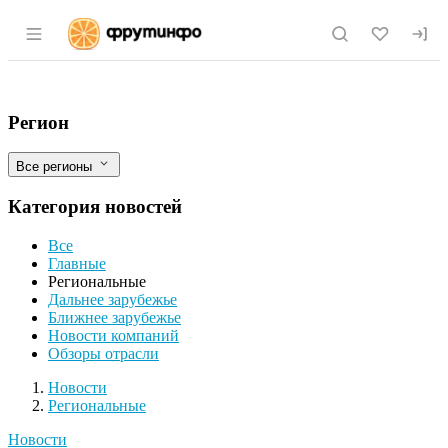
Раздел навигации по сайту fruitinfo.ru
"Модест" выпустил молочную продукци
Фильтры
Регион
Все регионы
Категория новостей
Все
Главные
Региональные
Дальнее зарубежье
Ближнее зарубежье
Новости компаний
Обзоры отрасли
Новости
Разделы
Новости
Региональные
Новости