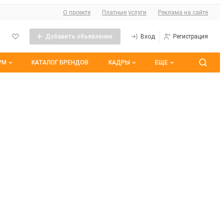
О сайте
О проекте
Платные услуги
Реклама на сайте
Добавить объявление
Вход
Регистрация
УМ
КАТАЛОГ БРЕНДОВ
КАДРЫ
ЕЩЕ
 темы
Контакты
Все вакансии
ранные
Все резюме
оим участием