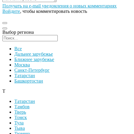
Получать на e‑mail уведомления о новых комментариях
Войдите
, чтобы комментировать новость
Выбор региона
Поиск региона
Все
Дальнее зарубежье
Ближнее зарубежье
Москва
Санкт-Петербург
Татарстан
Башкортостан
Т
Татарстан
Тамбов
Тверь
Томск
Тула
Тыва
Тюмень