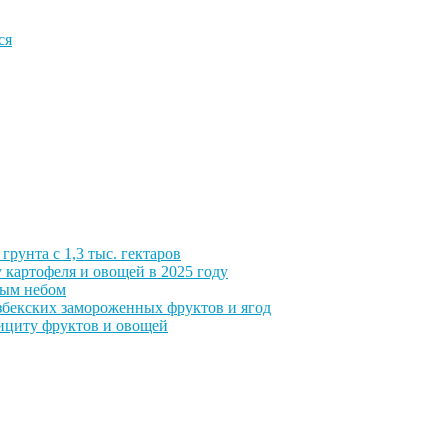
ся
грунта с 1,3 тыс. гектаров
 картофеля и овощей в 2025 году
тым небом
збекских замороженных фруктов и ягод
фициту фруктов и овощей