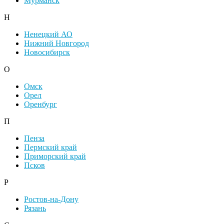
Мурманск
Н
Ненецкий АО
Нижний Новгород
Новосибирск
О
Омск
Орел
Оренбург
П
Пенза
Пермский край
Приморский край
Псков
Р
Ростов-на-Дону
Рязань