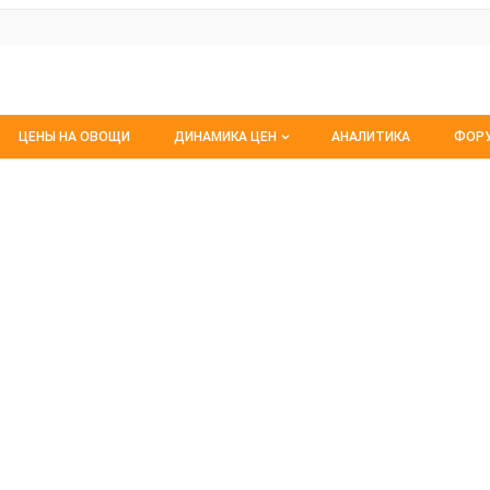
ЦЕНЫ НА ОВОЩИ
ДИНАМИКА ЦЕН
АНАЛИТИКА
ФОР
Динамика цен заморож
Все
 кунжута
Динамика цен свежее
Изб
Динамика цен сушенное
С м