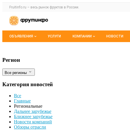
Раздел навигации по сайту fruitinfo.ru
Fruitinfo.ru – весь
рынок фруктов
в России.
Авторизация и меню пользователя
Навигация по разделам сайта fruitinfo.ru
ОБЪЯВЛЕНИЯ
УСЛУГИ
КОМПАНИИ
НОВОСТИ
Все объявления
Каталог компаний
Кулинары и пекари могли остаться без
Фильтры
Регион
Мои объявления
О каталоге компаний
Все регионы
Премиум размещение
Категория новостей
Все
Главные
Региональные
Дальнее зарубежье
Ближнее зарубежье
Новости компаний
Обзоры отрасли