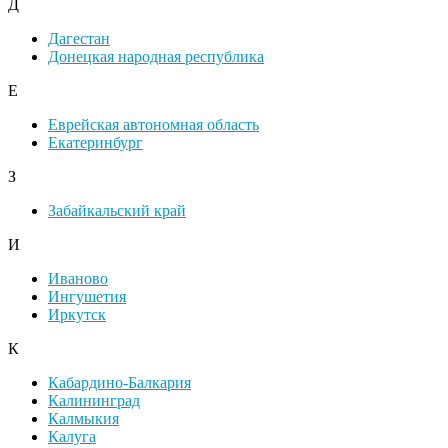
Д
Дагестан
Донецкая народная республика
Е
Еврейская автономная область
Екатеринбург
З
Забайкальский край
И
Иваново
Ингушетия
Иркутск
К
Кабардино-Балкария
Калининград
Калмыкия
Калуга