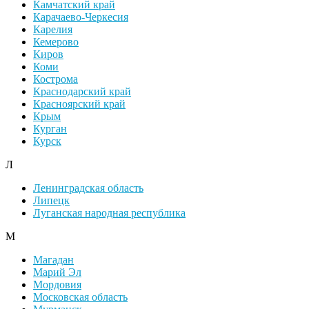
Камчатский край
Карачаево-Черкесия
Карелия
Кемерово
Киров
Коми
Кострома
Краснодарский край
Красноярский край
Крым
Курган
Курск
Л
Ленинградская область
Липецк
Луганская народная республика
М
Магадан
Марий Эл
Мордовия
Московская область