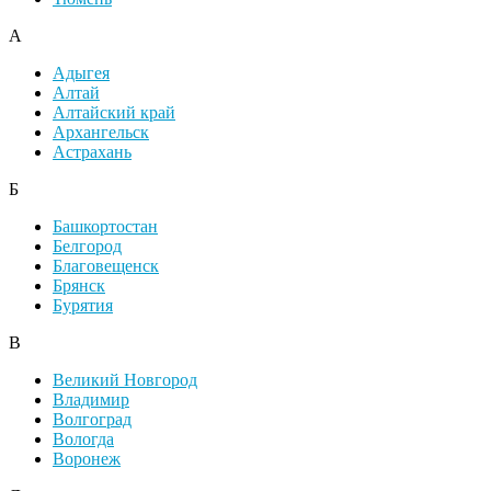
А
Адыгея
Алтай
Алтайский край
Архангельск
Астрахань
Б
Башкортостан
Белгород
Благовещенск
Брянск
Бурятия
В
Великий Новгород
Владимир
Волгоград
Вологда
Воронеж