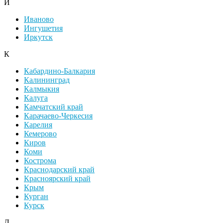
И
Иваново
Ингушетия
Иркутск
К
Кабардино-Балкария
Калининград
Калмыкия
Калуга
Камчатский край
Карачаево-Черкесия
Карелия
Кемерово
Киров
Коми
Кострома
Краснодарский край
Красноярский край
Крым
Курган
Курск
Л