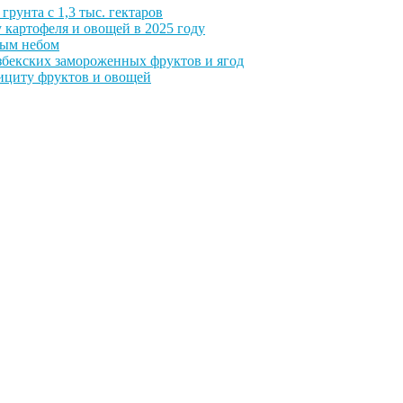
грунта с 1,3 тыс. гектаров
 картофеля и овощей в 2025 году
тым небом
збекских замороженных фруктов и ягод
фициту фруктов и овощей