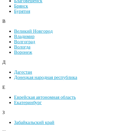
Благовещенск
Брянск
Бурятия
В
Великий Новгород
Владимир
Волгоград
Вологда
Воронеж
Д
Дагестан
Донецкая народная республика
Е
Еврейская автономная область
Екатеринбург
З
Забайкальский край