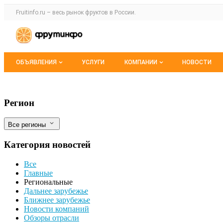
Раздел навигации по сайту fruitinfo.ru
Fruitinfo.ru – весь
рынок фруктов
в России.
Авторизация и меню пользователя
Навигация по разделам сайта fruitinfo.ru
ОБЪЯВЛЕНИЯ
УСЛУГИ
КОМПАНИИ
НОВОСТИ
Все объявления
Каталог компаний
Кубанской муки становится больше
Фильтры
Регион
Мои объявления
О каталоге компаний
Все регионы
Премиум размещение
Категория новостей
Все
Главные
Региональные
Дальнее зарубежье
Ближнее зарубежье
Новости компаний
Обзоры отрасли