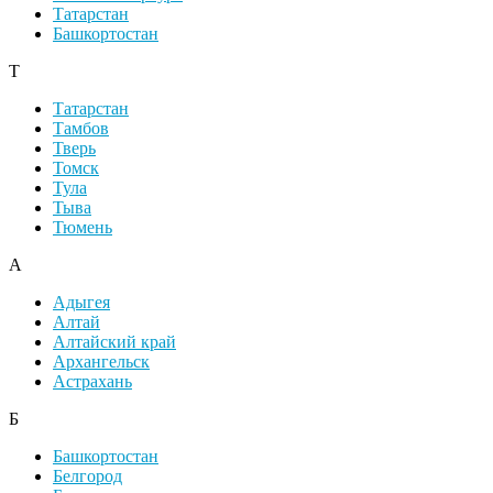
Татарстан
Башкортостан
Т
Татарстан
Тамбов
Тверь
Томск
Тула
Тыва
Тюмень
А
Адыгея
Алтай
Алтайский край
Архангельск
Астрахань
Б
Башкортостан
Белгород