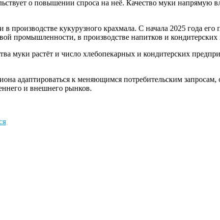
льствует о повышении спроса на неё. Качество муки напрямую в
в производстве кукурузного крахмала. С начала 2025 года его п
вой промышленности, в производстве напитков и кондитерских 
ства муки растёт и число хлебопекарных и кондитерских предпри
гиона адаптироваться к меняющимся потребительским запросам,
еннего и внешнего рынков.
ся