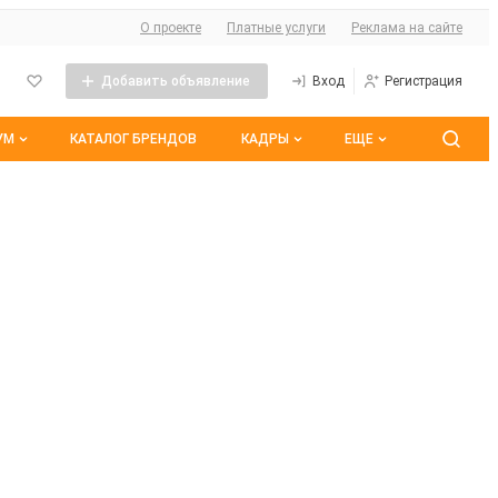
О сайте
О проекте
Платные услуги
Реклама на сайте
Добавить объявление
Вход
Регистрация
УМ
КАТАЛОГ БРЕНДОВ
КАДРЫ
ЕЩЕ
 темы
Контакты
Все вакансии
ранные
Все резюме
оим участием