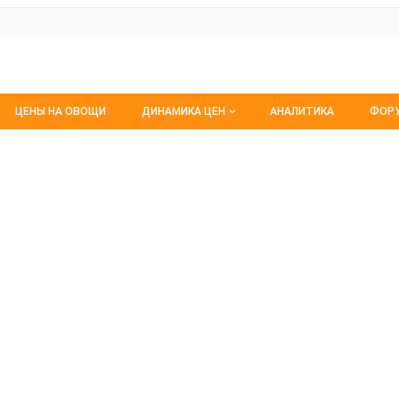
ЦЕНЫ НА ОВОЩИ
ДИНАМИКА ЦЕН
АНАЛИТИКА
ФОР
Динамика цен заморож
Все
Динамика цен свежее
Изб
Динамика цен сушенное
С м