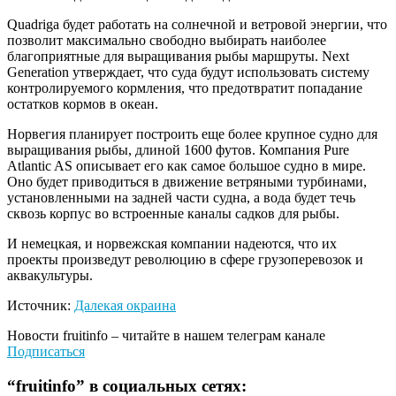
Quadriga будет работать на солнечной и ветровой энергии, что
позволит максимально свободно выбирать наиболее
благоприятные для выращивания рыбы маршруты. Next
Generation утверждает, что суда будут использовать систему
контролируемого кормления, что предотвратит попадание
остатков кормов в океан.
Норвегия планирует построить еще более крупное судно для
выращивания рыбы, длиной 1600 футов. Компания Pure
Atlantic AS описывает его как самое большое судно в мире.
Оно будет приводиться в движение ветряными турбинами,
установленными на задней части судна, а вода будет течь
сквозь корпус во встроенные каналы садков для рыбы.
И немецкая, и норвежская компании надеются, что их
проекты произведут революцию в сфере грузоперевозок и
аквакультуры.
Источник:
Далекая окраина
Новости
fruitinfo
– читайте в нашем телеграм канале
Подписаться
“
fruitinfo
” в социальных сетях: