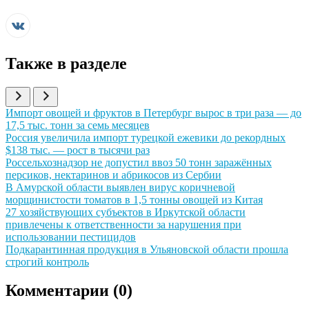
Также в разделе
Иллюстрация новости
Импорт овощей и фруктов в Петербург вырос в три раза — до
17,5 тыс. тонн за семь месяцев
Иллюстрация новости
Россия увеличила импорт турецкой ежевики до рекордных
$138 тыс. — рост в тысячи раз
Иллюстрация новости
Россельхознадзор не допустил ввоз 50 тонн заражённых
персиков, нектаринов и абрикосов из Сербии
Иллюстрация новости
В Амурской области выявлен вирус коричневой
морщинистости томатов в 1,5 тонны овощей из Китая
Иллюстрация новости
27 хозяйствующих субъектов в Иркутской области
привлечены к ответственности за нарушения при
использовании пестицидов
Иллюстрация новости
Подкарантинная продукция в Ульяновской области прошла
строгий контроль
Комментарии (
0
)