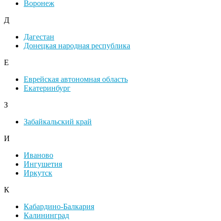
Воронеж
Д
Дагестан
Донецкая народная республика
Е
Еврейская автономная область
Екатеринбург
З
Забайкальский край
И
Иваново
Ингушетия
Иркутск
К
Кабардино-Балкария
Калининград