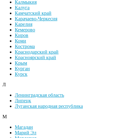
Калмыкия
Калуга
Камчатский край
Карачаево-Черкесия
Карелия
Кемерово
Киров
Коми
Кострома
Краснодарский край
Красноярский край
Крым
Курган
Курск
Л
Ленинградская область
Липецк
Луганская народная республика
М
Магадан
Марий Эл