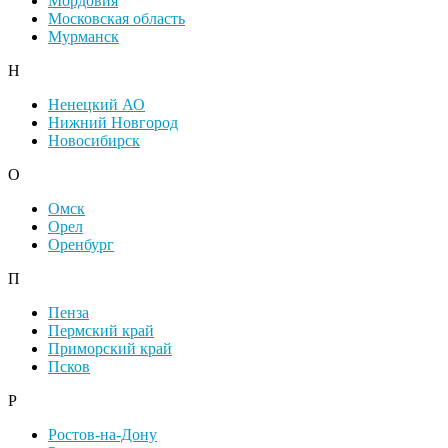
Мордовия
Московская область
Мурманск
Н
Ненецкий АО
Нижний Новгород
Новосибирск
О
Омск
Орел
Оренбург
П
Пенза
Пермский край
Приморский край
Псков
Р
Ростов-на-Дону