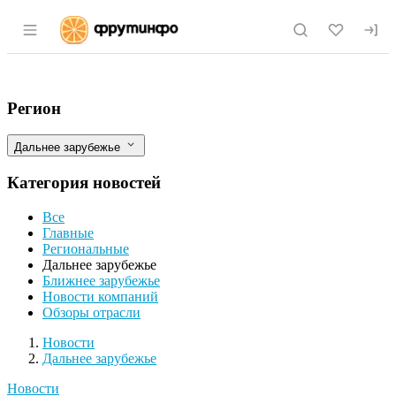
Раздел навигации по сайту fruitinfo.ru
Китай: Лосося планируют разводить на
Фильтры
Регион
Дальнее зарубежье
Категория новостей
Все
Главные
Региональные
Дальнее зарубежье
Ближнее зарубежье
Новости компаний
Обзоры отрасли
Новости
Разделы
Новости
Дальнее зарубежье
Новости