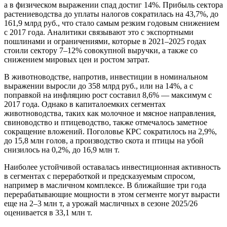
а в физическом выражении спад достиг 14%. Прибыль сектора
растениеводства до уплаты налогов сократилась на 43,7%, до
161,9 млрд руб., что стало самым резким годовым снижением
с 2017 года. Аналитики связывают это с экспортными
пошлинами и ограничениями, которые в 2021–2025 годах
стоили сектору 7–12% совокупной выручки, а также со
снижением мировых цен и ростом затрат.
В животноводстве, напротив, инвестиции в номинальном
выражении выросли до 358 млрд руб., или на 14%, а с
поправкой на инфляцию рост составил 8,6% — максимум с
2017 года. Однако в капиталоемких сегментах
животноводства, таких как молочное и мясное направления,
свиноводство и птицеводство, также отмечалось заметное
сокращение вложений. Поголовье КРС сократилось на 2,9%,
до 15,8 млн голов, а производство скота и птицы на убой
снизилось на 0,2%, до 16,9 млн т.
Наиболее устойчивой оставалась инвестиционная активность
в сегментах с переработкой и предсказуемым спросом,
например в масличном комплексе. В ближайшие три года
перерабатывающие мощности в этом сегменте могут вырасти
еще на 2–3 млн т, а урожай масличных в сезоне 2025/26
оценивается в 33,1 млн т.