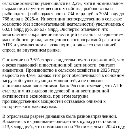
сельское хозяйство уменьшился на 2,2%, хотя в номинальном
выражении (с учетом лесного хозяйства, рыболовства и
рыбоводства) наблюдался рост с 734 млрд руб. в 2024 году до
768 млрд в 2025-м. Инвестиции непосредственно в сельское
хозяйство (без вспомогательной деятельности) увеличились с
602,1 млрд руб. до 637 млрд. Эксперты отмечают, что
многолетнее сокращение инвестиций связано с завершением
масштабного цикла, запущенного госпрограммой развития
АПК и увеличением агроэкспорта, а также со стагнацией
спроса на внутреннем рынке.
Снижение на 3,6% скорее свидетельствует о сдержанной, чем
о резко падающей инвестиционной активности, считают
аналитики. Производство в сельском хозяйстве в 2025 году
выросло на 4,9%, однако этот рост обеспечивался в основном
загрузкой существующих мощностей, а не новыми
капитальными вложениями. Банк России отмечает, что АПК
стал одним из лидеров по деловой и инвестиционной
активности в экономике, при этом загрузка
производственных мощностей оставалась близкой к
историческим максимумам.
В отраслевом разрезе динамика была разнонаправленной.
Вложения в выращивание однолетних культур составили
213,3 млрд руб., что номинально на 7% ниже, чем в 2024 году,