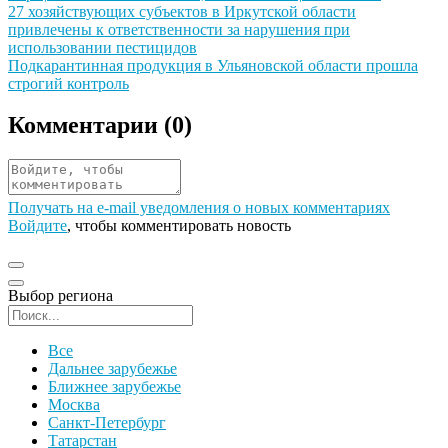
Иллюстрация новости
27 хозяйствующих субъектов в Иркутской области
привлечены к ответственности за нарушения при
использовании пестицидов
Иллюстрация новости
Подкарантинная продукция в Ульяновской области прошла
строгий контроль
Комментарии (
0
)
Получать на e‑mail уведомления о новых комментариях
Войдите
, чтобы комментировать новость
Выбор региона
Поиск региона
Все
Дальнее зарубежье
Ближнее зарубежье
Москва
Санкт-Петербург
Татарстан