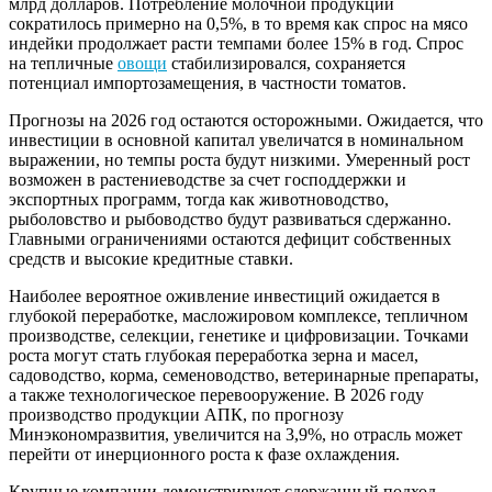
млрд долларов. Потребление молочной продукции
сократилось примерно на 0,5%, в то время как спрос на мясо
индейки продолжает расти темпами более 15% в год. Спрос
на тепличные
овощи
стабилизировался, сохраняется
потенциал импортозамещения, в частности томатов.
Прогнозы на 2026 год остаются осторожными. Ожидается, что
инвестиции в основной капитал увеличатся в номинальном
выражении, но темпы роста будут низкими. Умеренный рост
возможен в растениеводстве за счет господдержки и
экспортных программ, тогда как животноводство,
рыболовство и рыбоводство будут развиваться сдержанно.
Главными ограничениями остаются дефицит собственных
средств и высокие кредитные ставки.
Наиболее вероятное оживление инвестиций ожидается в
глубокой переработке, масложировом комплексе, тепличном
производстве, селекции, генетике и цифровизации. Точками
роста могут стать глубокая переработка зерна и масел,
садоводство, корма, семеноводство, ветеринарные препараты,
а также технологическое перевооружение. В 2026 году
производство продукции АПК, по прогнозу
Минэкономразвития, увеличится на 3,9%, но отрасль может
перейти от инерционного роста к фазе охлаждения.
Крупные компании демонстрируют сдержанный подход.