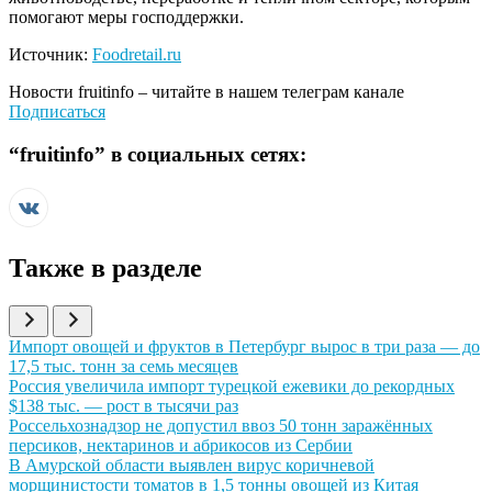
помогают меры господдержки.
Источник:
Foodretail.ru
Новости
fruitinfo
– читайте в нашем телеграм канале
Подписаться
“
fruitinfo
” в социальных сетях:
Также в разделе
Иллюстрация новости
Импорт овощей и фруктов в Петербург вырос в три раза — до
17,5 тыс. тонн за семь месяцев
Иллюстрация новости
Россия увеличила импорт турецкой ежевики до рекордных
$138 тыс. — рост в тысячи раз
Иллюстрация новости
Россельхознадзор не допустил ввоз 50 тонн заражённых
персиков, нектаринов и абрикосов из Сербии
Иллюстрация новости
В Амурской области выявлен вирус коричневой
морщинистости томатов в 1,5 тонны овощей из Китая