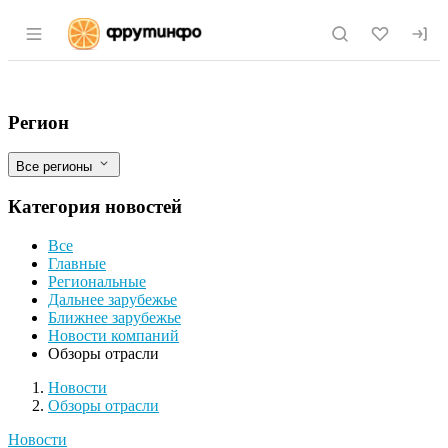
Раздел навигации по сайту fruitinfo.ru
Инвестиции в АПК продолжают снижатьс
Фильтры
Регион
Все регионы
Категория новостей
Все
Главные
Региональные
Дальнее зарубежье
Ближнее зарубежье
Новости компаний
Обзоры отрасли
Новости
Разделы
Новости
Обзоры отрасли
Новости