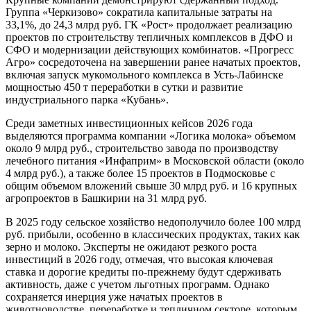
Группа «Черкизово» сократила капитальные затраты на
33,1%, до 24,3 млрд руб. ГК «Рост» продолжает реализацию
проектов по строительству тепличных комплексов в ДФО и
СФО и модернизации действующих комбинатов. «Прогресс
Агро» сосредоточена на завершении ранее начатых проектов,
включая запуск мукомольного комплекса в Усть-Лабинске
мощностью 450 т переработки в сутки и развитие
индустриального парка «Кубань».
Среди заметных инвестиционных кейсов 2026 года
выделяются программа компании «Логика молока» объемом
около 9 млрд руб., строительство завода по производству
лечебного питания «Инфаприм» в Московской области (около
4 млрд руб.), а также более 15 проектов в Подмосковье с
общим объемом вложений свыше 30 млрд руб. и 16 крупных
агропроектов в Башкирии на 31 млрд руб.
В 2025 году сельское хозяйство недополучило более 100 млрд
руб. прибыли, особенно в классических продуктах, таких как
зерно и молоко. Эксперты не ожидают резкого роста
инвестиций в 2026 году, отмечая, что высокая ключевая
ставка и дорогие кредиты по-прежнему будут сдерживать
активность, даже с учетом льготных программ. Однако
сохраняется инерция уже начатых проектов в
животноводстве, переработке и тепличном секторе, которым