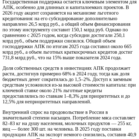
Государственная поддержка остается ключевым элементом для
АПК, особенно для длинных и капиталоемких проектов. В
2026 году акцент сохраняется на механизме льготного
кредитования: на его субсидирование дополнительно
направлено 26,5 млрд руб., а общий объем финансирования
по этому инструменту составит 150,1 млрд руб. Однако по
сравнению с 2025 годом, когда субсидии достигали 250,1
млрд руб., объем поддержки снизился. Общий объем
господдержки АПК по итогам 2025 года составил около 665
млрд руб., а объем льготных краткосрочных кредитов достиг
731,8 млрд руб., что на 15% выше показателя 2024 года.
Доля собственных средств в инвестициях АПК продолжает
расти, достигнув примерно 68% в 2024 году, тогда как доля
бюджетных денег сократилась до 1,5–2%. Доступ к заемным
средствам усложнился из-за высокой стоимости капитала: при
ключевой ставке около 21% льготные кредиты
предоставлялись по ставкам 1–8,3% для приоритетных и до
12,5% для неприоритетных направлений.
Внутренний спрос на продовольствие в России в
значительной степени насыщен. Потребление мяса составляет
82–83 кг на душу населения, молочных продуктов — 255 кг,
яиц — более 300 шт. на человека. В 2025 году поставки
продукции АПК на экспорт немного снизились, составив 40,9