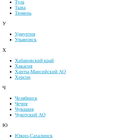
Тула
Тыва
Тюмень
У
Удмуртия
Ульяновск
Х
Хабаровский край
Хакасия
Ханты-Мансийский АО
Херсон
Ч
Челябинск
Чечня
Чувашия
Чукотский АО
Ю
Южно-Сахалинск