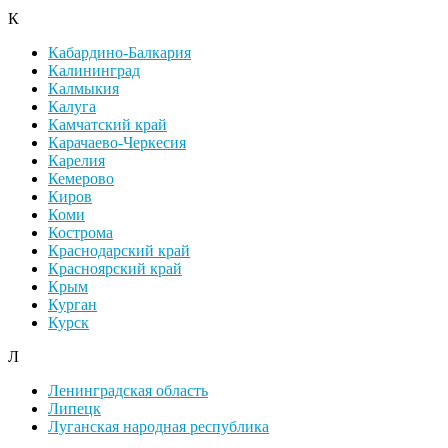
К
Кабардино-Балкария
Калининград
Калмыкия
Калуга
Камчатский край
Карачаево-Черкесия
Карелия
Кемерово
Киров
Коми
Кострома
Краснодарский край
Красноярский край
Крым
Курган
Курск
Л
Ленинградская область
Липецк
Луганская народная республика