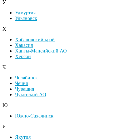
У
Удмуртия
Ульяновск
Х
Хабаровский край
Хакасия
Ханты-Мансийский АО
Херсон
Ч
Челябинск
Чечня
Чувашия
Чукотский АО
Ю
Южно-Сахалинск
Я
Якутия