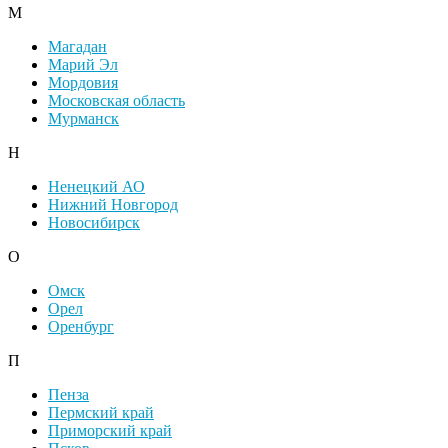
М
Магадан
Марий Эл
Мордовия
Московская область
Мурманск
Н
Ненецкий АО
Нижний Новгород
Новосибирск
О
Омск
Орел
Оренбург
П
Пенза
Пермский край
Приморский край