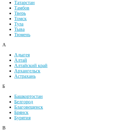
Татарстан
Тамбов
Тверь
Томск
Тула
Тыва
Тюмень
А
Адыгея
Алтай
Алтайский край
Архангельск
Астрахань
Б
Башкортостан
Белгород
Благовещенск
Брянск
Бурятия
В