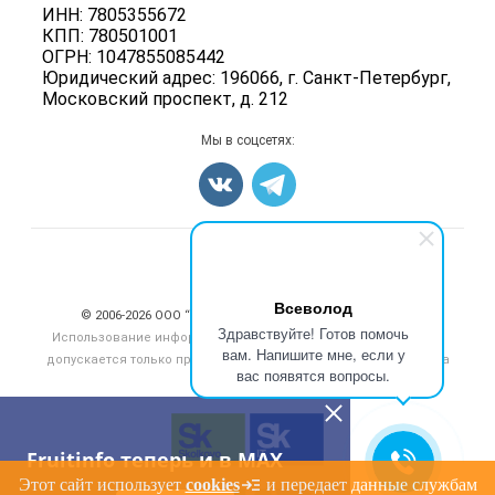
Ягоды
ИНН: 7805355672
Для СМИ
Вакансии
КПП: 780501001
Орехи
ОГРН: 1047855085442
Блог
Грибы
Юридический адрес: 196066, г. Санкт-Петербург,
Московский проспект, д. 212
Оборудование
Добавить объявление
Мы в соцсетях:
Карта объявлений
Счетчики, авторское право, логотипы
Всеволод
© 2006‑2026 ООО “Инлайн”. 12+ Все права защищены.
Здравствуйте! Готов помочь
Использование информации, размещенной на данном сайте,
вам. Напишите мне, если у
допускается только при размещении активной гиперссылки на
вас появятся вопросы.
сайт
fruitinfo.ru
Fruitinfo теперь и в MAX
Этот сайт использует
cookies
и передает данные службам