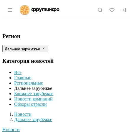
Раздел навигации по сайту fruitinfo.ru
Индия стала крупнейшим в мире экспо
Фильтры
Регион
Дальнее зарубежье
Категория новостей
Все
Главные
Региональные
Дальнее зарубежье
Ближнее зарубежье
Новости компаний
Обзоры отрасли
Новости
Разделы
Новости
Дальнее зарубежье
Новости