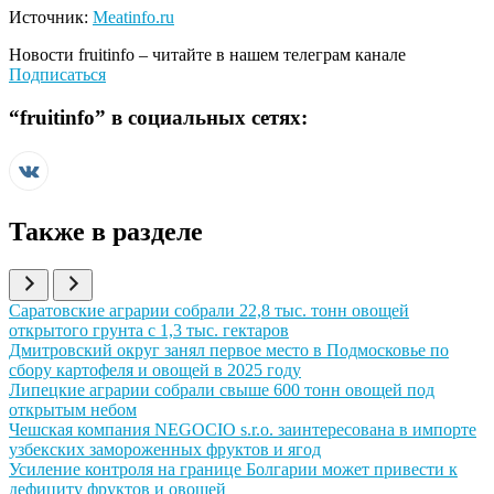
Источник:
Meatinfo.ru
Новости
fruitinfo
– читайте в нашем телеграм канале
Подписаться
“
fruitinfo
” в социальных сетях:
Также в разделе
Иллюстрация новости
Саратовские аграрии собрали 22,8 тыс. тонн овощей
открытого грунта с 1,3 тыс. гектаров
Иллюстрация новости
Дмитровский округ занял первое место в Подмосковье по
сбору картофеля и овощей в 2025 году
Иллюстрация новости
Липецкие аграрии собрали свыше 600 тонн овощей под
открытым небом
Иллюстрация новости
Чешская компания NEGOCIO s.r.o. заинтересована в импорте
узбекских замороженных фруктов и ягод
Иллюстрация новости
Усиление контроля на границе Болгарии может привести к
дефициту фруктов и овощей