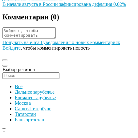
Иллюстрация новости
В начале августа в России зафиксирована дефляция 0,02%
Комментарии (
0
)
Получать на e‑mail уведомления о новых комментариях
Войдите
, чтобы комментировать новость
Выбор региона
Поиск региона
Все
Дальнее зарубежье
Ближнее зарубежье
Москва
Санкт-Петербург
Татарстан
Башкортостан
Т