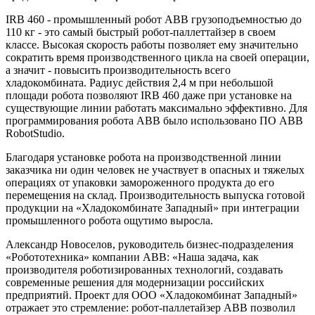
IRB 460 - промышленный робот ABB грузоподъемностью до
110 кг - это самый быстрый робот-паллеттайзер в своем
классе. Высокая скорость работы позволяет ему значительно
сократить время производственного цикла на своей операции,
а значит - повысить производительность всего
хладокомбината. Радиус действия 2,4 м при небольшой
площади робота позволяют IRB 460 даже при установке на
существующие линии работать максимально эффективно. Для
программирования робота ABB было использовано ПО ABB
RobotStudio.
Благодаря установке робота на производственной линии
заказчика ни один человек не участвует в опасных и тяжелых
операциях от упаковки замороженного продукта до его
перемещения на склад. Производительность выпуска готовой
продукции на «Хладокомбинате Западный» при интеграции
промышленного робота ощутимо выросла.
Александр Новоселов, руководитель бизнес-подразделения
«Робототехника» компании ABB: «Наша задача, как
производителя роботизированных технологий, создавать
современные решения для модернизации российских
предприятий. Проект для ООО «Хладокомбинат Западный»
отражает это стремление: робот-паллетайзер ABB позволил