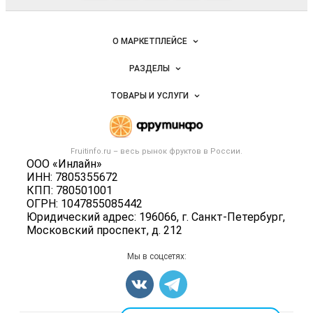
Fruitinfo.ru
— рынок
овощей и
Важные разделы и контакты
Навигация по сайту
фруктов
О МАРКЕТПЛЕЙСЕ
Новости Fruitinfo.ru
РАЗДЕЛЫ
Услуги и цены
Объявления
ТОВАРЫ И УСЛУГИ
Размещение рекламы
Каталог компаний
Готовая продукция
Публичная оферта
Новости рынка
Овощи
Контактная информация
Форум
Fruitinfo.ru – весь
рынок фруктов
в России.
Фрукты
Политика обработки персональных данных
ООО «Инлайн»
Бренды
Ягоды
ИНН: 7805355672
Для СМИ
Вакансии
КПП: 780501001
Орехи
ОГРН: 1047855085442
Блог
Грибы
Юридический адрес: 196066, г. Санкт-Петербург,
Московский проспект, д. 212
Оборудование
Добавить объявление
Мы в соцсетях:
Карта объявлений