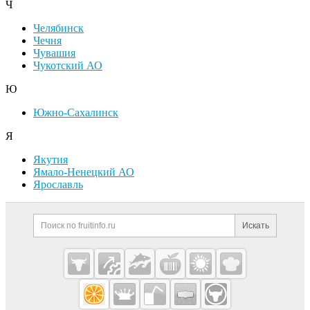
Ч
Челябинск
Чечня
Чувашия
Чукотский АО
Ю
Южно-Сахалинск
Я
Якутия
Ямало-Ненецкий АО
Ярославль
Дополнительная информация
Поиск по сайту и ссылк
Искать
Cсылки на полезные проекты