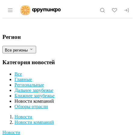
Раздел навигации по сайту fruitinfo.ru
"Фруктонад Групп" совместно с ABB за
Фильтры
Регион
Все регионы
Категория новостей
Все
Главные
Региональные
Дальнее зарубежье
Ближнее зарубежье
Новости компаний
Обзоры отрасли
Новости
Разделы
Новости
Новости компаний
Новости