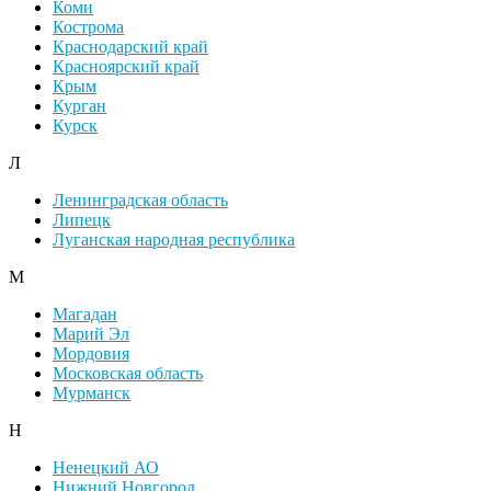
Коми
Кострома
Краснодарский край
Красноярский край
Крым
Курган
Курск
Л
Ленинградская область
Липецк
Луганская народная республика
М
Магадан
Марий Эл
Мордовия
Московская область
Мурманск
Н
Ненецкий АО
Нижний Новгород