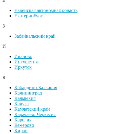
Е
Еврейская автономная область
Екатеринбург
З
Забайкальский край
И
Иваново
Ингушетия
Иркутск
К
Кабардино-Балкария
Калининград
Калмыкия
Калуга
Камчатский край
Карачаево-Черкесия
Карелия
Кемерово
Киров