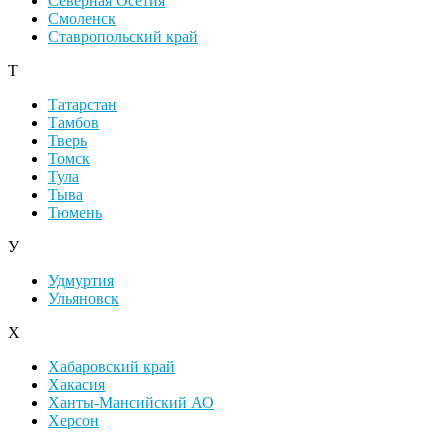
Северная Осетия
Смоленск
Ставропольский край
Т
Татарстан
Тамбов
Тверь
Томск
Тула
Тыва
Тюмень
У
Удмуртия
Ульяновск
Х
Хабаровский край
Хакасия
Ханты-Мансийский АО
Херсон