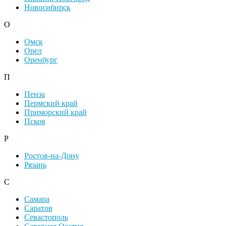
Новосибирск
О
Омск
Орел
Оренбург
П
Пенза
Пермский край
Приморский край
Псков
Р
Ростов-на-Дону
Рязань
С
Самара
Саратов
Севастополь