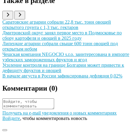
Также в разделе
Иллюстрация новости
Саратовские аграрии собрали 22,8 тыс. тонн овощей
открытого грунта с 1,3 тыс. гектаров
Иллюстрация новости
Дмитровский округ занял первое место в Подмосковье по
сбору картофеля и овощей в 2025 году
Иллюстрация новости
Липецкие аграрии собрали свыше 600 тонн овощей под
открытым небом
Иллюстрация новости
Чешская компания NEGOCIO s.r.o. заинтересована в импорте
узбекских замороженных фруктов и ягод
Иллюстрация новости
Усиление контроля на границе Болгарии может привести к
дефициту фруктов и овощей
Иллюстрация новости
В начале августа в России зафиксирована дефляция 0,02%
Комментарии (
0
)
Получать на e‑mail уведомления о новых комментариях
Войдите
, чтобы комментировать новость