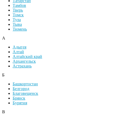
Татарстан
Тамбов
Тверь
Томск
Тула
Тыва
Тюмень
А
Адыгея
Алтай
Алтайский край
Архангельск
Астрахань
Б
Башкортостан
Белгород
Благовещенск
Брянск
Бурятия
В