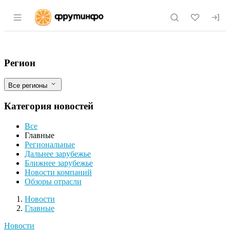
Раздел навигации по сайту fruitinfo.ru
Экспорт рыбы из России вырос на 15% 
Фильтры
Регион
Все регионы
Категория новостей
Все
Главные
Региональные
Дальнее зарубежье
Ближнее зарубежье
Новости компаний
Обзоры отрасли
Новости
Разделы
Новости
Главные
Новости