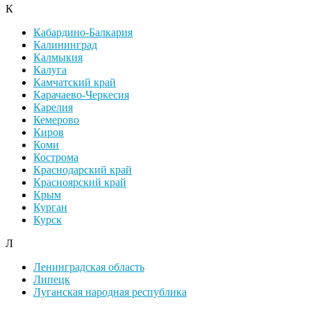
К
Кабардино-Балкария
Калининград
Калмыкия
Калуга
Камчатский край
Карачаево-Черкесия
Карелия
Кемерово
Киров
Коми
Кострома
Краснодарский край
Красноярский край
Крым
Курган
Курск
Л
Ленинградская область
Липецк
Луганская народная республика