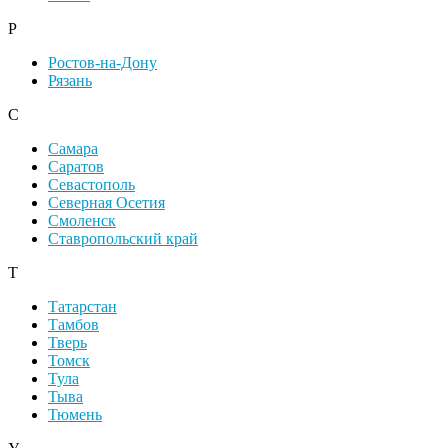
Р
Ростов-на-Дону
Рязань
С
Самара
Саратов
Севастополь
Северная Осетия
Смоленск
Ставропольский край
Т
Татарстан
Тамбов
Тверь
Томск
Тула
Тыва
Тюмень