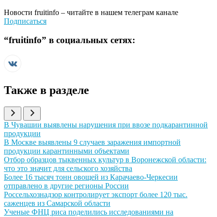
Новости
fruitinfo
– читайте в нашем телеграм канале
Подписаться
“
fruitinfo
” в социальных сетях:
Также в разделе
Иллюстрация новости
В Чувашии выявлены нарушения при ввозе подкарантинной
продукции
Иллюстрация новости
В Москве выявлены 9 случаев заражения импортной
продукции карантинными объектами
Иллюстрация новости
Отбор образцов тыквенных культур в Воронежской области:
что это значит для сельского хозяйства
Иллюстрация новости
Более 16 тысяч тонн овощей из Карачаево-Черкесии
отправлено в другие регионы России
Иллюстрация новости
Россельхознадзор контролирует экспорт более 120 тыс.
саженцев из Самарской области
Иллюстрация новости
Ученые ФНЦ риса поделились исследованиями на