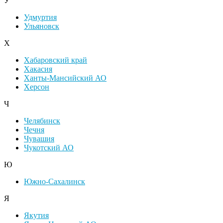
У
Удмуртия
Ульяновск
Х
Хабаровский край
Хакасия
Ханты-Мансийский АО
Херсон
Ч
Челябинск
Чечня
Чувашия
Чукотский АО
Ю
Южно-Сахалинск
Я
Якутия