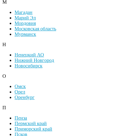
М
Магадан
Марий Эл
Мордовия
Московская область
Мурманск
Н
Ненецкий АО
Нижний Новгород
Новосибирск
О
Омск
Орел
Оренбург
П
Пенза
Пермский край
Приморский край
Псков