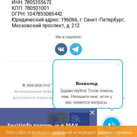
Ягоды
ИНН: 7805355672
Для СМИ
Вакансии
КПП: 780501001
Орехи
ОГРН: 1047855085442
Блог
Грибы
Юридический адрес: 196066, г. Санкт-Петербург,
Московский проспект, д. 212
Оборудование
Добавить объявление
Мы в соцсетях:
Карта объявлений
Счетчики, авторское право, логотипы
Всеволод
© 2006‑2026 ООО “Инлайн”. 12+ Все права защищены.
Здравствуйте! Готов помочь
Использование информации, размещенной на данном сайте,
вам. Напишите мне, если у
допускается только при размещении активной гиперссылки на
вас появятся вопросы.
сайт
fruitinfo.ru
Fruitinfo теперь и в MAX
Этот сайт использует
cookies
и передает данные службам