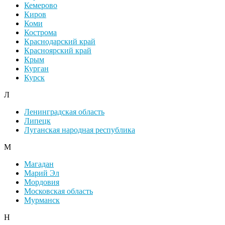
Кемерово
Киров
Коми
Кострома
Краснодарский край
Красноярский край
Крым
Курган
Курск
Л
Ленинградская область
Липецк
Луганская народная республика
М
Магадан
Марий Эл
Мордовия
Московская область
Мурманск
Н