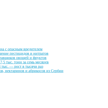
ана с опасным вредителем
шение пестицидов и нитратов
оставщиков овощей и фруктов
,5 тыс. тонн за семь месяцев
 тыс. — рост в тысячи раз
ов, нектаринов и абрикосов из Сербии