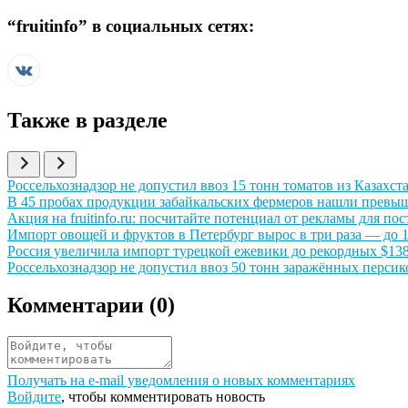
“
fruitinfo
” в социальных сетях:
Также в разделе
Иллюстрация новости
Россельхознадзор не допустил ввоз 15 тонн томатов из Казахст
Иллюстрация новости
В 45 пробах продукции забайкальских фермеров нашли превы
Иллюстрация новости
Акция на fruitinfo.ru: посчитайте потенциал от рекламы для п
Иллюстрация новости
Импорт овощей и фруктов в Петербург вырос в три раза — до 17
Иллюстрация новости
Россия увеличила импорт турецкой ежевики до рекордных $138
Иллюстрация новости
Россельхознадзор не допустил ввоз 50 тонн заражённых персик
Комментарии (
0
)
Получать на e‑mail уведомления о новых комментариях
Войдите
, чтобы комментировать новость