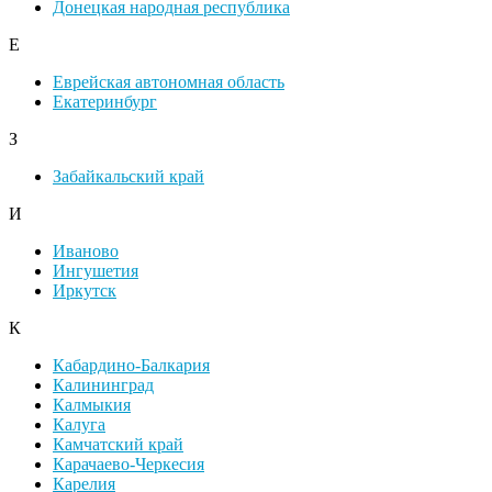
Донецкая народная республика
Е
Еврейская автономная область
Екатеринбург
З
Забайкальский край
И
Иваново
Ингушетия
Иркутск
К
Кабардино-Балкария
Калининград
Калмыкия
Калуга
Камчатский край
Карачаево-Черкесия
Карелия