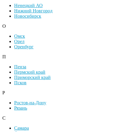
Ненецкий АО
Нижний Новгород
Новосибирск
О
Омск
Орел
Оренбург
П
Пенза
Пермский край
Приморский край
Псков
Р
Ростов-на-Дону
Рязань
С
Самара