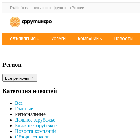
Раздел навигации по сайту fruitinfo.ru
Fruitinfo.ru – весь
рынок фруктов
в России.
Авторизация и меню пользователя
Навигация по разделам сайта fruitinfo.ru
ОБЪЯВЛЕНИЯ
УСЛУГИ
КОМПАНИИ
НОВОСТИ
Все объявления
Каталог компаний
Экспорт растительной продукции из Мо
Фильтры
Регион
Мои объявления
О каталоге компаний
Все регионы
Премиум размещение
Категория новостей
Все
Главные
Региональные
Дальнее зарубежье
Ближнее зарубежье
Новости компаний
Обзоры отрасли