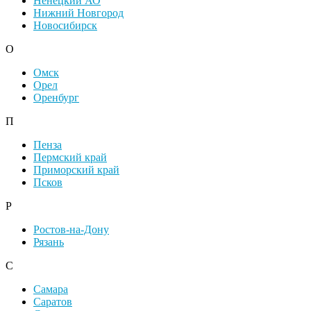
Ненецкий АО
Нижний Новгород
Новосибирск
О
Омск
Орел
Оренбург
П
Пенза
Пермский край
Приморский край
Псков
Р
Ростов-на-Дону
Рязань
С
Самара
Саратов