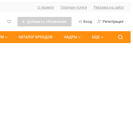
О сайте
О проекте
Платные услуги
Реклама на сайте
Добавить объявление
Вход
Регистрация
УМ
КАТАЛОГ БРЕНДОВ
КАДРЫ
ЕЩЕ
 темы
Контакты
Все вакансии
ранные
Все резюме
оим участием