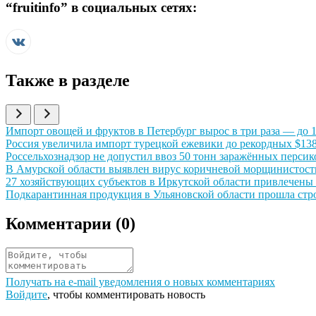
“
fruitinfo
” в социальных сетях:
Также в разделе
Иллюстрация новости
Импорт овощей и фруктов в Петербург вырос в три раза — до 17
Иллюстрация новости
Россия увеличила импорт турецкой ежевики до рекордных $138
Иллюстрация новости
Россельхознадзор не допустил ввоз 50 тонн заражённых персик
Иллюстрация новости
В Амурской области выявлен вирус коричневой морщинистости
Иллюстрация новости
27 хозяйствующих субъектов в Иркутской области привлечены 
Иллюстрация новости
Подкарантинная продукция в Ульяновской области прошла стр
Комментарии (
0
)
Получать на e‑mail уведомления о новых комментариях
Войдите
, чтобы комментировать новость