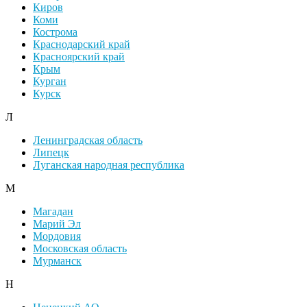
Киров
Коми
Кострома
Краснодарский край
Красноярский край
Крым
Курган
Курск
Л
Ленинградская область
Липецк
Луганская народная республика
М
Магадан
Марий Эл
Мордовия
Московская область
Мурманск
Н