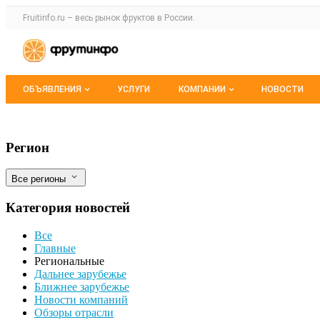
Раздел навигации по сайту fruitinfo.ru
Fruitinfo.ru – весь
рынок фруктов
в России.
Авторизация и меню пользователя
Навигация по разделам сайта fruitinfo.ru
ОБЪЯВЛЕНИЯ
УСЛУГИ
КОМПАНИИ
НОВОСТИ
Все объявления
Каталог компаний
Экспорт рапсового масла из Мордовии в
Фильтры
Регион
Мои объявления
О каталоге компаний
Все регионы
Премиум размещение
Категория новостей
Все
Главные
Региональные
Дальнее зарубежье
Ближнее зарубежье
Новости компаний
Обзоры отрасли