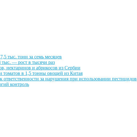
,5 тыс. тонн за семь месяцев
 тыс. — рост в тысячи раз
ов, нектаринов и абрикосов из Сербии
 томатов в 1,5 тонны овощей из Китая
к ответственности за нарушения при использовании пестицидов
огий контроль