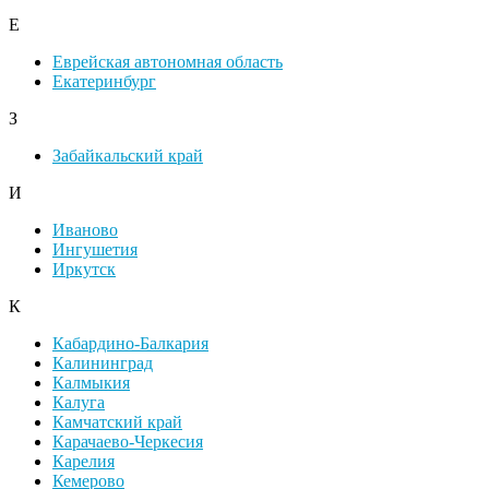
Е
Еврейская автономная область
Екатеринбург
З
Забайкальский край
И
Иваново
Ингушетия
Иркутск
К
Кабардино-Балкария
Калининград
Калмыкия
Калуга
Камчатский край
Карачаево-Черкесия
Карелия
Кемерово