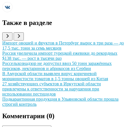
Также в разделе
Иллюстрация новости
Импорт овощей и фруктов в Петербург вырос в три раза — до
17,5 тыс. тонн за семь месяцев
Иллюстрация новости
Россия увеличила импорт турецкой ежевики до рекордных
$138 тыс. — рост в тысячи раз
Иллюстрация новости
Россельхознадзор не допустил ввоз 50 тонн заражённых
персиков, нектаринов и абрикосов из Сербии
Иллюстрация новости
В Амурской области выявлен вирус коричневой
морщинистости томатов в 1,5 тонны овощей из Китая
Иллюстрация новости
27 хозяйствующих субъектов в Иркутской области
привлечены к ответственности за нарушения при
использовании пестицидов
Иллюстрация новости
Подкарантинная продукция в Ульяновской области прошла
строгий контроль
Комментарии (
0
)