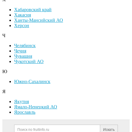
Хабаровский край
Хакасия
Ханты-Мансийский АО
Херсон
Ч
Челябинск
Чечня
Чувашия
Чукотский АО
Ю
Южно-Сахалинск
Я
Якутия
Ямало-Ненецкий АО
Ярославль
Дополнительная информация
Поиск по сайту и ссылк
Искать