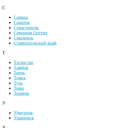
С
Самара
Саратов
Севастополь
Северная Осетия
Смоленск
Ставропольский край
Т
Татарстан
Тамбов
Тверь
Томск
Тула
Тыва
Тюмень
У
Удмуртия
Ульяновск
Х