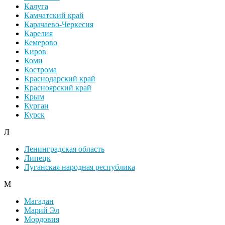
Калуга
Камчатский край
Карачаево-Черкесия
Карелия
Кемерово
Киров
Коми
Кострома
Краснодарский край
Красноярский край
Крым
Курган
Курск
Л
Ленинградская область
Липецк
Луганская народная республика
М
Магадан
Марий Эл
Мордовия