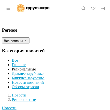
Раздел навигации по сайту fruitinfo.ru
Экспорт продовольственного гороха в 
Фильтры
Регион
Все регионы
Категория новостей
Все
Главные
Региональные
Дальнее зарубежье
Ближнее зарубежье
Новости компаний
Обзоры отрасли
Новости
Разделы
Новости
Региональные
Новости