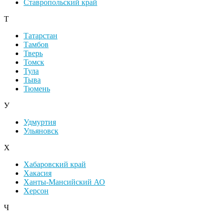
Ставропольский край
Т
Татарстан
Тамбов
Тверь
Томск
Тула
Тыва
Тюмень
У
Удмуртия
Ульяновск
Х
Хабаровский край
Хакасия
Ханты-Мансийский АО
Херсон
Ч