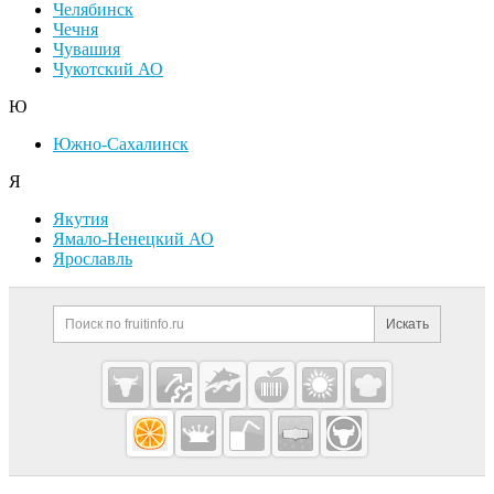
Челябинск
Чечня
Чувашия
Чукотский АО
Ю
Южно-Сахалинск
Я
Якутия
Ямало-Ненецкий АО
Ярославль
Дополнительная информация
Поиск по сайту и ссылк
Искать
Cсылки на полезные проекты
Fruitinfo.ru
— рынок