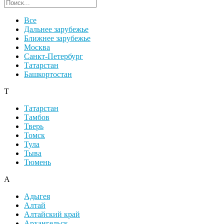
Поиск региона
Все
Дальнее зарубежье
Ближнее зарубежье
Москва
Санкт-Петербург
Татарстан
Башкортостан
Т
Татарстан
Тамбов
Тверь
Томск
Тула
Тыва
Тюмень
А
Адыгея
Алтай
Алтайский край
Архангельск