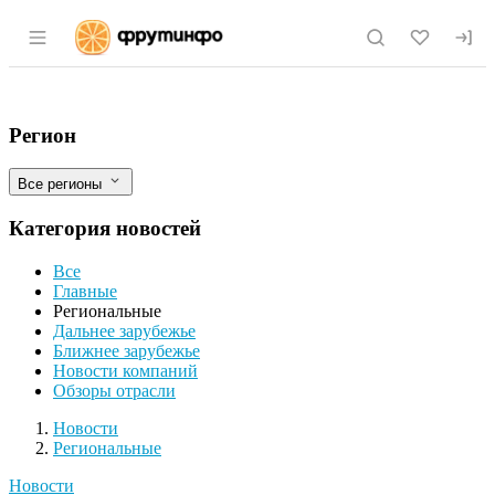
Раздел навигации по сайту fruitinfo.ru
Экспорт мясных консервов из Курганско
Фильтры
Регион
Все регионы
Категория новостей
Все
Главные
Региональные
Дальнее зарубежье
Ближнее зарубежье
Новости компаний
Обзоры отрасли
Новости
Разделы
Новости
Региональные
Новости