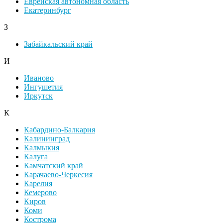
Еврейская автономная область
Екатеринбург
З
Забайкальский край
И
Иваново
Ингушетия
Иркутск
К
Кабардино-Балкария
Калининград
Калмыкия
Калуга
Камчатский край
Карачаево-Черкесия
Карелия
Кемерово
Киров
Коми
Кострома