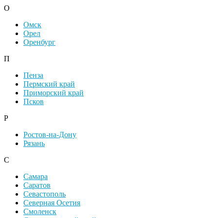
О
Омск
Орел
Оренбург
П
Пенза
Пермский край
Приморский край
Псков
Р
Ростов-на-Дону
Рязань
С
Самара
Саратов
Севастополь
Северная Осетия
Смоленск