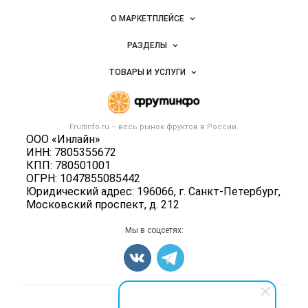
овощей и
Важные разделы и контакты
Навигация по сайту
фруктов
О МАРКЕТПЛЕЙСЕ
Новости Fruitinfo.ru
РАЗДЕЛЫ
Услуги и цены
Объявления
ТОВАРЫ И УСЛУГИ
Размещение рекламы
Каталог компаний
Готовая продукция
Публичная оферта
Новости рынка
Овощи
Контактная информация
Форум
Fruitinfo.ru – весь
рынок фруктов
в России.
Фрукты
Политика обработки персональных данных
ООО «Инлайн»
Бренды
Ягоды
ИНН: 7805355672
Для СМИ
Вакансии
КПП: 780501001
Орехи
ОГРН: 1047855085442
Блог
Грибы
Юридический адрес: 196066, г. Санкт-Петербург,
Московский проспект, д. 212
Оборудование
Добавить объявление
Мы в соцсетях:
Карта объявлений
Счетчики, авторское право, логотипы