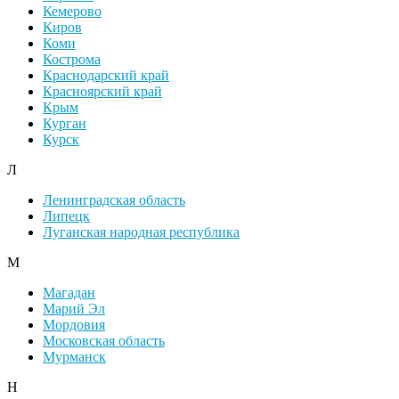
Кемерово
Киров
Коми
Кострома
Краснодарский край
Красноярский край
Крым
Курган
Курск
Л
Ленинградская область
Липецк
Луганская народная республика
М
Магадан
Марий Эл
Мордовия
Московская область
Мурманск
Н