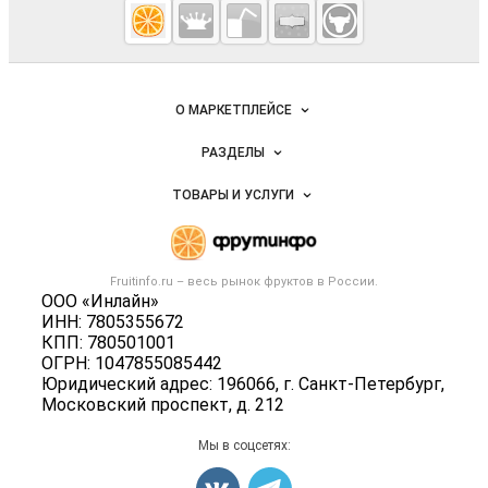
Fruitinfo.ru
— рынок
овощей и
Важные разделы и контакты
Навигация по сайту
фруктов
О МАРКЕТПЛЕЙСЕ
Новости Fruitinfo.ru
РАЗДЕЛЫ
Услуги и цены
Объявления
ТОВАРЫ И УСЛУГИ
Размещение рекламы
Каталог компаний
Готовая продукция
Публичная оферта
Новости рынка
Овощи
Контактная информация
Форум
Fruitinfo.ru – весь
рынок фруктов
в России.
Фрукты
Политика обработки персональных данных
ООО «Инлайн»
Бренды
Ягоды
ИНН: 7805355672
Для СМИ
Вакансии
КПП: 780501001
Орехи
ОГРН: 1047855085442
Блог
Грибы
Юридический адрес: 196066, г. Санкт-Петербург,
Московский проспект, д. 212
Оборудование
Добавить объявление
Мы в соцсетях:
Карта объявлений