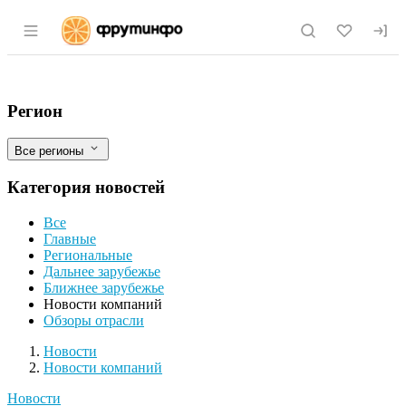
Раздел навигации по сайту fruitinfo.ru
"Десногорский полимерный завод" полу
Фильтры
Регион
Все регионы
Категория новостей
Все
Главные
Региональные
Дальнее зарубежье
Ближнее зарубежье
Новости компаний
Обзоры отрасли
Новости
Разделы
Новости
Новости компаний
Новости