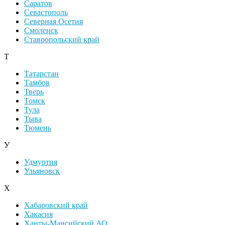
Саратов
Севастополь
Северная Осетия
Смоленск
Ставропольский край
Т
Татарстан
Тамбов
Тверь
Томск
Тула
Тыва
Тюмень
У
Удмуртия
Ульяновск
Х
Хабаровский край
Хакасия
Ханты-Мансийский АО