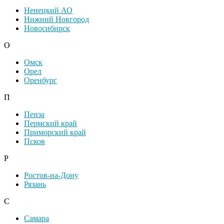
Ненецкий АО
Нижний Новгород
Новосибирск
О
Омск
Орел
Оренбург
П
Пенза
Пермский край
Приморский край
Псков
Р
Ростов-на-Дону
Рязань
С
Самара