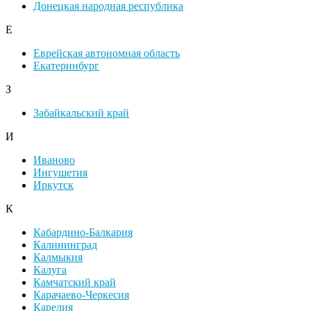
Донецкая народная республика
Е
Еврейская автономная область
Екатеринбург
З
Забайкальский край
И
Иваново
Ингушетия
Иркутск
К
Кабардино-Балкария
Калининград
Калмыкия
Калуга
Камчатский край
Карачаево-Черкесия
Карелия