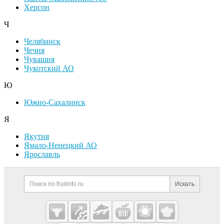
Херсон
Ч
Челябинск
Чечня
Чувашия
Чукотский АО
Ю
Южно-Сахалинск
Я
Якутия
Ямало-Ненецкий АО
Ярославль
Дополнительная информация
Поиск по сайту и ссылк
Искать
Cсылки на полезные проекты