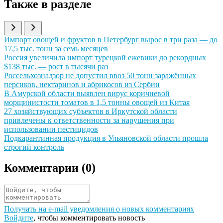
Также в разделе
Иллюстрация новости
Импорт овощей и фруктов в Петербург вырос в три раза — до
17,5 тыс. тонн за семь месяцев
Иллюстрация новости
Россия увеличила импорт турецкой ежевики до рекордных
$138 тыс. — рост в тысячи раз
Иллюстрация новости
Россельхознадзор не допустил ввоз 50 тонн заражённых
персиков, нектаринов и абрикосов из Сербии
Иллюстрация новости
В Амурской области выявлен вирус коричневой
морщинистости томатов в 1,5 тонны овощей из Китая
Иллюстрация новости
27 хозяйствующих субъектов в Иркутской области
привлечены к ответственности за нарушения при
использовании пестицидов
Иллюстрация новости
Подкарантинная продукция в Ульяновской области прошла
строгий контроль
Комментарии (
0
)
Получать на e‑mail уведомления о новых комментариях
Войдите
, чтобы комментировать новость