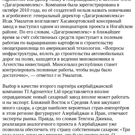
«Даг­агрокомплекс». Компания была зарегистрирована в
октябре 2010 года, но её создателей нельзя назвать новичками
в агробизнесе: генеральный директор «Дагагрокомплекса»
Исак Умалатов возглавляет Хасавюртовский консервный
завод и выступил одним из инициаторов проекта в Ногайском
районе. По его словам, «Дагагрокомплекс» в ближайшее
время за счёт собственных средств приступает к полевым
работам по выращиванию картофеля и строительству
овощехранилища по американской технологии. «Вопросы
инфраструктуры, вплоть до строительства автомобильных
дорог на полях, находятся в ведении минэкономики и
Агентства инвестиций. Минсельхоз республики станет
контролировать поливные работы, чтобы воды было
достаточно», — отметил г-н Умалатов.
Выбор в качестве второго партнёра азербайджанской
компании TI Agroservice Ltd представляется вполне
оправданным: новый сахарный завод вполне может работать
и на экспорт. Ближний Восток и Средняя Азия закупают
много сахара, а среди наиболее вероятных стран-импортёров
в этом регионе фигурируют Азербайджан и Иран, отмечают
эксперты рынка. Правда, по словам Тенгиза Джикиа,
реализация аналогичного проекта в Азербайджане уже
позволила обеспечить эту страну собственным сахаром: «Три
года назад, когда мы пришли, это было чистое поле. О