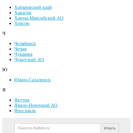
Хабаровский край
Хакасия
Ханты-Мансийский АО
Херсон
Ч
Челябинск
Чечня
Чувашия
Чукотский АО
Ю
Южно-Сахалинск
Я
Якутия
Ямало-Ненецкий АО
Ярославль
Дополнительная информация
Поиск по сайту и ссылк
Искать