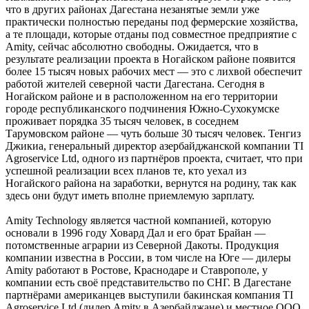
что в других районах Дагестана незанятые земли уже
практически полностью переданы под фермерские хозяйства,
а те площади, которые отданы под совместное предприятие с
Amity, сейчас абсолютно свободны. Ожидается, что в
результате реализации проекта в Ногайском районе появится
более 15 тысяч новых рабочих мест — это с лихвой обеспечит
работой жителей северной части Дагестана. Сегодня в
Ногайском районе и в расположенном на его территории
городе республиканского подчинения Южно-Сухокумске
проживает порядка 35 тысяч человек, в соседнем
Тарумовском районе — чуть больше 30 тысяч человек. Тенгиз
Джикиа, генеральный директор азербай­джанской компании TI
Agroservice Ltd, одного из партнёров проекта, считает, что при
успешной реализации всех планов те, кто уехал из
Ногайского района на заработки, вернутся на родину, так как
здесь они будут иметь вполне приемлемую зарплату.
Аmity Technology является частной компанией, которую
основали в 1996 году Ховард Дал и его брат Брайан —
потомственные аграрии из Северной Дакоты. Продукция
компании известна в России, в том числе на Юге — дилеры
Аmity работают в Ростове, Краснодаре и Ставрополе, у
компании есть своё представительство по СНГ. В Дагестане
партнёрами американцев выступили бакинская компания TI
Agroservice Ltd (дилер Аmity в Азербайджане) и местное ООО