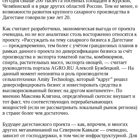
сегодня свыше 200 тысяч га посевных площадей в Курской,
Челябинской и в ряде других областей России. Тем не менее, о
возможности развития крупного сахарного производства в
Дагестане говорили уже лет 20.
Как считают разработчики, экономическая выгода от проекта
очевидна, но не все аналитики столь восторженно относятся к
проекту. «Рассуждать на тему сахарного бизнеса в Дагестане
— преждевременно, тем более с учётом грандиозных планов в
рамках данного проекта по диверсификации бизнеса за счёт
производства и экспорта томатной пасты, комбикормов,
спирта, растительных масел, экспорта овощей, — считает
руководитель портала AGRO.RU Алексей Бужбецкий. — На
данный момент непонятна и роль производителя
сельхозтехники Amity Technology, который “вдруг” решил
диверсифицировать бизнес и инвестировать средства в
высокорискованный бизнес на другом континенте». По
мнению Максима Клягина, определённый скепсис внушает и
тот факт, что соответствующих перерабатывающих
мощностей (если не рассматривать локальный рынок региона)
в стране более чем достаточно.
Будущее дагестанского проекта — как, впрочем, и многих
других меганачинаний на Северном Кавказе — очевидно,
зависит от господдержки, в том числе инфраструктурной. Для