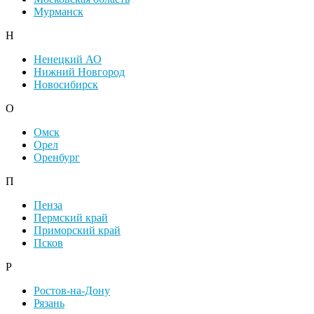
Мурманск
Н
Ненецкий АО
Нижний Новгород
Новосибирск
О
Омск
Орел
Оренбург
П
Пенза
Пермский край
Приморский край
Псков
Р
Ростов-на-Дону
Рязань