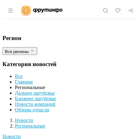
Раздел навигации по сайту fruitinfo.ru
Дагестанский сахар по-американски
Фильтры
Регион
Все регионы
Категория новостей
Все
Главные
Региональные
Дальнее зарубежье
Ближнее зарубежье
Новости компаний
Обзоры отрасли
Новости
Разделы
Новости
Региональные
Новости