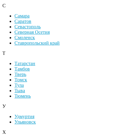
С
Самара
Саратов
Севастополь
Северная Осетия
Смоленск
Ставропольский край
Т
Татарстан
Тамбов
Тверь
Томск
Тула
Тыва
Тюмень
У
Удмуртия
Ульяновск
Х