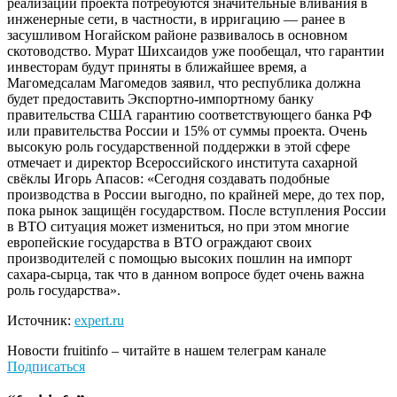
реализации проекта потребуются значительные вливания в
инженерные сети, в частности, в ирригацию — ранее в
засушливом Ногайском районе развивалось в основном
скотоводство. Мурат Шихсаидов уже пообещал, что гарантии
инвесторам будут приняты в ближайшее время, а
Магомедсалам Магомедов заявил, что республика должна
будет предоставить Экспортно-импортному банку
правительства США гарантию соответствующего банка РФ
или правительства России и 15% от суммы проекта. Очень
высокую роль государственной поддержки в этой сфере
отмечает и директор Всероссийского института сахарной
свёклы Игорь Апасов: «Сегодня создавать подобные
производства в России выгодно, по крайней мере, до тех пор,
пока рынок защищён государством. После вступления России
в ВТО ситуация может измениться, но при этом многие
европейские государства в ВТО ограждают своих
производителей с помощью высоких пошлин на импорт
сахара-сырца, так что в данном вопросе будет очень важна
роль государства».
Источник:
expert.ru
Новости
fruitinfo
– читайте в нашем телеграм канале
Подписаться