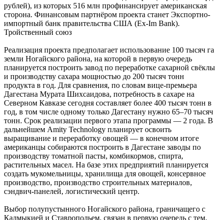
рублей), из которых 516 млн профинансирует американская
сторона. Финансовым партнёром проекта станет Экспортно-
импортный банк правительства США (Ex-Im Bank).
Тройственный союз
Реализация проекта предполагает использование 100 тысяч га
земли Ногайского района, на которой в первую очередь
планируется построить завод по переработке сахарной свёклы
и производству сахара мощностью до 200 тысяч тонн
продукта в год. Для сравнения, по словам вице-премьера
Дагестана Мурата Шихсаидова, потребность в сахаре на
Северном Кавказе сегодня составляет более 400 тысяч тонн в
год, в том числе одному только Дагестану нужно 65–70 тысяч
тонн. Срок реализации первого этапа программы — 2 года. В
дальнейшем Аmity Technology планирует освоить
выращивание и переработку овощей — в конечном итоге
американцы собираются построить в Дагестане заводы по
производству томатной пасты, комбикормов, спирта,
растительных масел. На базе этих предприятий планируется
создать мукомельницы, хранилища для овощей, консервное
производство, производство строительных материалов,
сэндвич-панелей, логистический центр.
Выбор полупустынного Ногайского района, граничащего с
Калмыкией и Ставропольем, связан в первую очередь с тем,