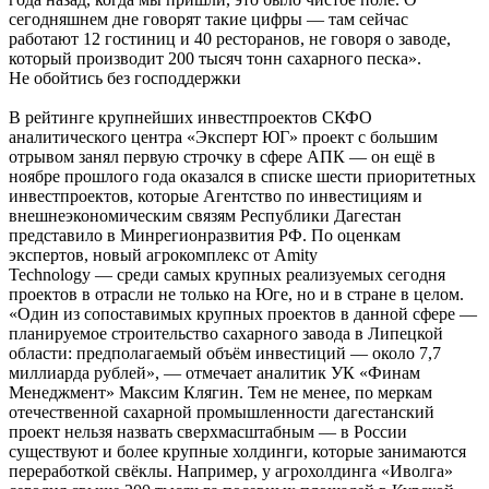
сегодняшнем дне говорят такие цифры — там сейчас
работают 12 гостиниц и 40 ресторанов, не говоря о заводе,
который производит 200 тысяч тонн сахарного песка».
Не обойтись без господдержки
В рейтинге крупнейших инвестпроектов СКФО
аналитического центра «Эксперт ЮГ» проект с большим
отрывом занял первую строчку в сфере АПК — он ещё в
ноябре прошлого года оказался в списке шести приоритетных
инвестпроектов, которые Агентство по инвестициям и
внешнеэкономическим связям Республики Дагестан
представило в Минрегионразвития РФ. По оценкам
экспертов, новый агрокомплекс от Amity
Technology — среди самых крупных реализуемых сегодня
проектов в отрасли не только на Юге, но и в стране в целом.
«Один из сопоставимых крупных проектов в данной сфере —
планируемое строительство сахарного завода в Липецкой
области: предполагаемый объём инвестиций — около 7,7
миллиарда рублей», — отмечает аналитик УК «Финам
Менеджмент» Максим Клягин. Тем не менее, по меркам
отечественной сахарной промышленности дагес­танский
проект нельзя назвать сверхмасштабным — в России
существуют и более крупные холдинги, которые занимаются
переработкой свёклы. Например, у агрохолдинга «Иволга»