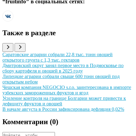
“
fruitinfo
” в социальных сетях:
Также в разделе
Иллюстрация новости
Саратовские аграрии собрали 22,8 тыс. тонн овощей
открытого грунта с 1,3 тыс. гектаров
Иллюстрация новости
Дмитровский округ занял первое место в Подмосковье по
сбору картофеля и овощей в 2025 году
Иллюстрация новости
Липецкие аграрии собрали свыше 600 тонн овощей под
открытым небом
Иллюстрация новости
Чешская компания NEGOCIO s.r.o. заинтересована в импорте
узбекских замороженных фруктов и ягод
Иллюстрация новости
Усиление контроля на границе Болгарии может привести к
дефициту фруктов и овощей
Иллюстрация новости
В начале августа в России зафиксирована дефляция 0,02%
Комментарии (
0
)