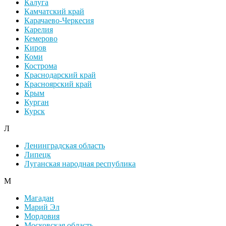
Калуга
Камчатский край
Карачаево-Черкесия
Карелия
Кемерово
Киров
Коми
Кострома
Краснодарский край
Красноярский край
Крым
Курган
Курск
Л
Ленинградская область
Липецк
Луганская народная республика
М
Магадан
Марий Эл
Мордовия
Московская область