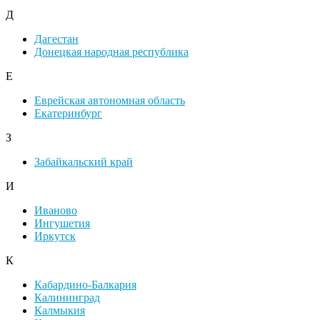
Д
Дагестан
Донецкая народная республика
Е
Еврейская автономная область
Екатеринбург
З
Забайкальский край
И
Иваново
Ингушетия
Иркутск
К
Кабардино-Балкария
Калининград
Калмыкия