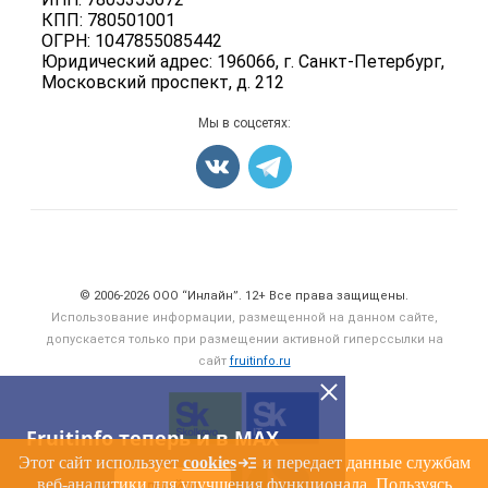
Вакансии
КПП: 780501001
Орехи
ОГРН: 1047855085442
Блог
Грибы
Юридический адрес: 196066, г. Санкт-Петербург,
Московский проспект, д. 212
Оборудование
Добавить объявление
Мы в соцсетях:
Карта объявлений
Счетчики, авторское право, логотипы
© 2006‑2026 ООО “Инлайн”. 12+ Все права защищены.
Использование информации, размещенной на данном сайте,
допускается только при размещении активной гиперссылки на
сайт
fruitinfo.ru
Fruitinfo теперь и в MAX
Этот сайт использует
cookies
и передает данные службам
веб-аналитики для улучшения функционала. Пользуясь
ПЕРЕЙТИ