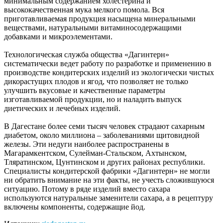
минимальным содержанием холестерина и
высококачественная мука мелкого помола. Вся
приготавливаемая продукция насыщена минеральными
веществами, натуральными витаминосодержащими
добавками и микроэлементами.
Технологическая служба общества «Дагинтерн»
систематически ведет работу по разработке и применению в
производстве кондитерских изделий из экологически чистых
дикорастущих плодов и ягод, что позволяет не только
улучшить вкусовые и качественные параметры
изготавливаемой продукции, но и наладить выпуск
диетических и лечебных изделий.
В Дагестане более семи тысяч человек страдают сахарным
диабетом, около миллиона – заболеваниями щитовидной
железы. Эти недуги наиболее распространены в
Магарамкентском, Сулейман-Стальском, Ахтынском,
Тляратинском, Цунтинском и других районах республики.
Специалисты кондитерской фабрики «Дагинтерн» не могли
ни обратить внимание на эти факты, не учесть сложившуюся
ситуацию. Потому в ряде изделий вместо сахара
используются натуральные заменители сахара, а в рецептуру
включены компоненты, содержащие йод.