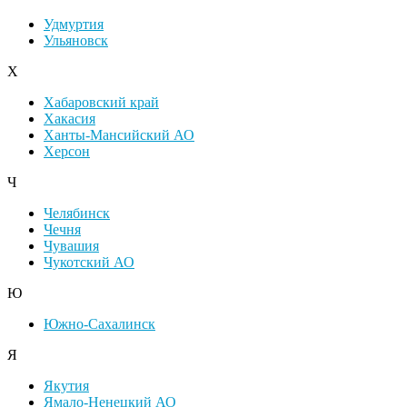
Удмуртия
Ульяновск
Х
Хабаровский край
Хакасия
Ханты-Мансийский АО
Херсон
Ч
Челябинск
Чечня
Чувашия
Чукотский АО
Ю
Южно-Сахалинск
Я
Якутия
Ямало-Ненецкий АО