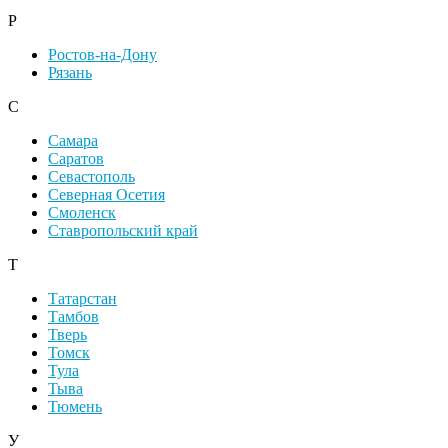
Р
Ростов-на-Дону
Рязань
С
Самара
Саратов
Севастополь
Северная Осетия
Смоленск
Ставропольский край
Т
Татарстан
Тамбов
Тверь
Томск
Тула
Тыва
Тюмень
У