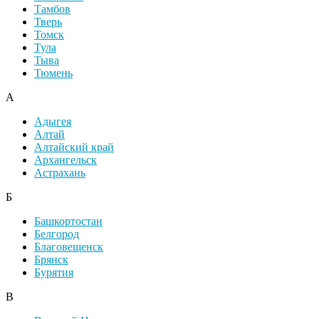
Тамбов
Тверь
Томск
Тула
Тыва
Тюмень
А
Адыгея
Алтай
Алтайский край
Архангельск
Астрахань
Б
Башкортостан
Белгород
Благовещенск
Брянск
Бурятия
В