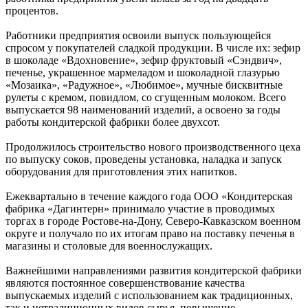
процентов.
Работники предприятия освоили выпуск пользующейся
спросом у покупателей сладкой продукции. В числе их: зефир
в шоколаде «Вдохновение», зефир фруктовый «Сэндвич»,
печенье, украшенное мармеладом и шоколадной глазурью
«Мозаика», «Радужное», «Любимое», мучные бисквитные
рулеты с кремом, повидлом, со сгущенным молоком. Всего
выпускается 98 наименований изделий, а освоено за годы
работы кондитерской фабрики более двухсот.
Продолжилось строительство нового производственного цеха
по выпуску соков, проведены установка, наладка и запуск
оборудования для приготовления этих напитков.
Ежеквартально в течение каждого года ООО «Кондитерская
фабрика «Дагинтерн» принимало участие в проводимых
торгах в городе Ростове-на-Дону, Северо-Кавказском военном
округе и получало по их итогам право на поставку печенья в
магазины и столовые для военнослужащих.
Важнейшими направлениями развития кондитерской фабрики
являются постоянное совершенствование качества
выпускаемых изделий с использованием как традиционных,
так и нетрадиционных видов сырья, повышение