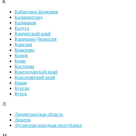
К
Кабардино-Балкария
Калининград
Калмыкия
Калуга
Камчатский край
Карачаево-Черкесия
Карелия
Кемерово
Киров
Коми
Кострома
Краснодарский край
Красноярский край
Крым
Курган
Курск
Л
Ленинградская область
Липецк
Луганская народная республика
М