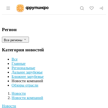
Раздел навигации по сайту fruitinfo.ru
Дагестанская кондитерская фабрика «
Фильтры
Регион
Все регионы
Категория новостей
Все
Главные
Региональные
Дальнее зарубежье
Ближнее зарубежье
Новости компаний
Обзоры отрасли
Новости
Разделы
Новости
Новости компаний
Новости