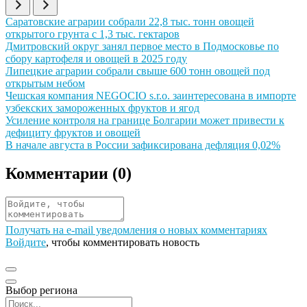
Иллюстрация новости
Саратовские аграрии собрали 22,8 тыс. тонн овощей
открытого грунта с 1,3 тыс. гектаров
Иллюстрация новости
Дмитровский округ занял первое место в Подмосковье по
сбору картофеля и овощей в 2025 году
Иллюстрация новости
Липецкие аграрии собрали свыше 600 тонн овощей под
открытым небом
Иллюстрация новости
Чешская компания NEGOCIO s.r.o. заинтересована в импорте
узбекских замороженных фруктов и ягод
Иллюстрация новости
Усиление контроля на границе Болгарии может привести к
дефициту фруктов и овощей
Иллюстрация новости
В начале августа в России зафиксирована дефляция 0,02%
Комментарии (
0
)
Получать на e‑mail уведомления о новых комментариях
Войдите
, чтобы комментировать новость
Выбор региона
Поиск региона