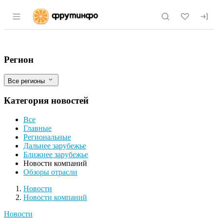
Раздел навигации по сайту fruitinfo.ru
Челябинская мясоперерабатывающая к
Фильтры
Регион
Все регионы
Категория новостей
Все
Главные
Региональные
Дальнее зарубежье
Ближнее зарубежье
Новости компаний
Обзоры отрасли
Новости
Разделы
Новости
Новости компаний
Новости