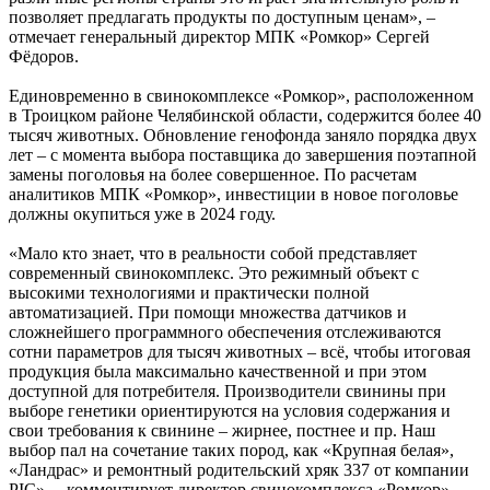
позволяет предлагать продукты по доступным ценам», –
отмечает генеральный директор МПК «Ромкор» Сергей
Фёдоров.
Единовременно в свинокомплексе «Ромкор», расположенном
в Троицком районе Челябинской области, содержится более 40
тысяч животных. Обновление генофонда заняло порядка двух
лет – с момента выбора поставщика до завершения поэтапной
замены поголовья на более совершенное. По расчетам
аналитиков МПК «Ромкор», инвестиции в новое поголовье
должны окупиться уже в 2024 году.
«Мало кто знает, что в реальности собой представляет
современный свинокомплекс. Это режимный объект с
высокими технологиями и практически полной
автоматизацией. При помощи множества датчиков и
сложнейшего программного обеспечения отслеживаются
сотни параметров для тысяч животных – всё, чтобы итоговая
продукция была максимально качественной и при этом
доступной для потребителя. Производители свинины при
выборе генетики ориентируются на условия содержания и
свои требования к свинине – жирнее, постнее и пр. Наш
выбор пал на сочетание таких пород, как «Крупная белая»,
«Ландрас» и ремонтный родительский хряк 337 от компании
PIC», – комментирует директор свинокомплекса «Ромкор»