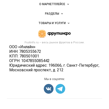
Важные разделы и контакты
Навигация по сайту
фруктов
О МАРКЕТПЛЕЙСЕ
Новости Fruitinfo.ru
РАЗДЕЛЫ
Услуги и цены
Объявления
ТОВАРЫ И УСЛУГИ
Размещение рекламы
Каталог компаний
Готовая продукция
Публичная оферта
Новости рынка
Овощи
Контактная информация
Форум
Fruitinfo.ru – весь
рынок фруктов
в России.
Фрукты
Политика обработки персональных данных
ООО «Инлайн»
Бренды
Ягоды
ИНН: 7805355672
Для СМИ
Вакансии
КПП: 780501001
Орехи
ОГРН: 1047855085442
Блог
Грибы
Юридический адрес: 196066, г. Санкт-Петербург,
Московский проспект, д. 212
Оборудование
Добавить объявление
Мы в соцсетях:
Карта объявлений
Счетчики, авторское право, логотипы