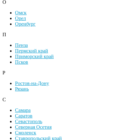
О
Омск
Орел
Оренбург
П
Пенза
Пермский край
Приморский край
Псков
Р
Ростов-на-Дону
Рязань
С
Самара
Саратов
Севастополь
Северная Осетия
Смоленск
Ставропольский край