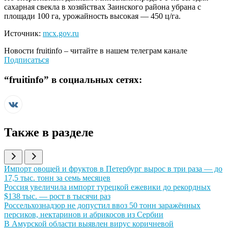
сахарная свекла в хозяйствах Заинского района убрана с
площади 100 га, урожайность высокая — 450 ц/га.
Источник:
mcx.gov.ru
Новости
fruitinfo
– читайте в нашем телеграм канале
Подписаться
“
fruitinfo
” в социальных сетях:
Также в разделе
Иллюстрация новости
Импорт овощей и фруктов в Петербург вырос в три раза — до
17,5 тыс. тонн за семь месяцев
Иллюстрация новости
Россия увеличила импорт турецкой ежевики до рекордных
$138 тыс. — рост в тысячи раз
Иллюстрация новости
Россельхознадзор не допустил ввоз 50 тонн заражённых
персиков, нектаринов и абрикосов из Сербии
Иллюстрация новости
В Амурской области выявлен вирус коричневой