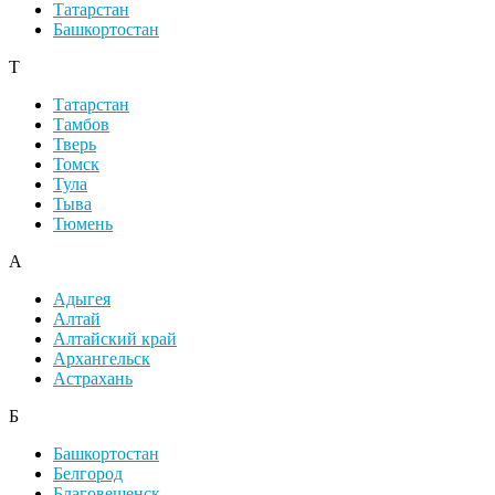
Татарстан
Башкортостан
Т
Татарстан
Тамбов
Тверь
Томск
Тула
Тыва
Тюмень
А
Адыгея
Алтай
Алтайский край
Архангельск
Астрахань
Б
Башкортостан
Белгород
Благовещенск