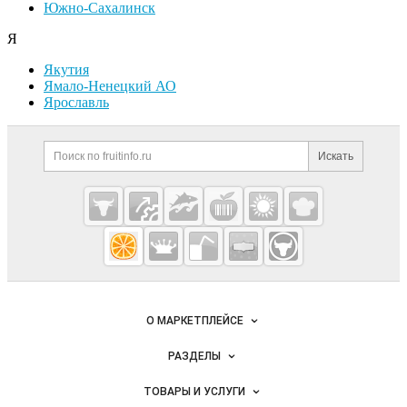
Южно-Сахалинск
Я
Якутия
Ямало-Ненецкий АО
Ярославль
Дополнительная информация
Поиск по сайту и ссылк
Искать
Cсылки на полезные проекты
Fruitinfo.ru
— рынок
овощей и
Важные разделы и контакты
Навигация по сайту
фруктов
О МАРКЕТПЛЕЙСЕ
Новости Fruitinfo.ru
РАЗДЕЛЫ
Услуги и цены
Объявления
ТОВАРЫ И УСЛУГИ
Размещение рекламы