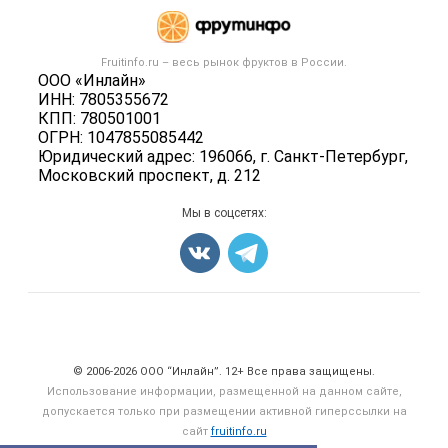
Каталог компаний
Готовая продукция
Публичная оферта
Новости рынка
Овощи
Контактная информация
Форум
Fruitinfo.ru – весь
рынок фруктов
в России.
Фрукты
Политика обработки персональных данных
ООО «Инлайн»
Бренды
Ягоды
ИНН: 7805355672
Для СМИ
Вакансии
КПП: 780501001
Орехи
ОГРН: 1047855085442
Блог
Грибы
Юридический адрес: 196066, г. Санкт-Петербург,
Московский проспект, д. 212
Оборудование
Добавить объявление
Мы в соцсетях:
Карта объявлений
Счетчики, авторское право, логотипы
© 2006‑2026 ООО “Инлайн”. 12+ Все права защищены.
Использование информации, размещенной на данном сайте,
допускается только при размещении активной гиперссылки на
сайт
fruitinfo.ru