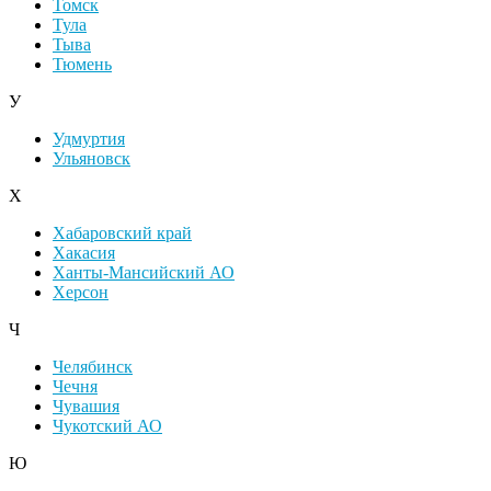
Томск
Тула
Тыва
Тюмень
У
Удмуртия
Ульяновск
Х
Хабаровский край
Хакасия
Ханты-Мансийский АО
Херсон
Ч
Челябинск
Чечня
Чувашия
Чукотский АО
Ю