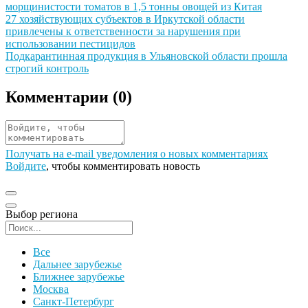
морщинистости томатов в 1,5 тонны овощей из Китая
Иллюстрация новости
27 хозяйствующих субъектов в Иркутской области
привлечены к ответственности за нарушения при
использовании пестицидов
Иллюстрация новости
Подкарантинная продукция в Ульяновской области прошла
строгий контроль
Комментарии (
0
)
Получать на e‑mail уведомления о новых комментариях
Войдите
, чтобы комментировать новость
Выбор региона
Поиск региона
Все
Дальнее зарубежье
Ближнее зарубежье
Москва
Санкт-Петербург