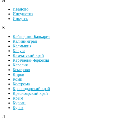
И
Иваново
Ингушетия
Иркутск
К
Кабардино-Балкария
Калининград
Калмыкия
Калуга
Камчатский край
Карачаево-Черкесия
Карелия
Кемерово
Киров
Коми
Кострома
Краснодарский край
Красноярский край
Крым
Курган
Курск
Л