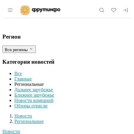
Раздел навигации по сайту fruitinfo.ru
Аграрии Заинского района первыми в Т
Фильтры
Регион
Все регионы
Категория новостей
Все
Главные
Региональные
Дальнее зарубежье
Ближнее зарубежье
Новости компаний
Обзоры отрасли
Новости
Разделы
Новости
Региональные
Новости