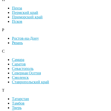
Пенза
Пермский край
Приморский край
Псков
Р
Ростов-на-Дону
Рязань
С
Самара
Саратов
Севастополь
Северная Осетия
Смоленск
Ставропольский край
Т
Татарстан
Тамбов
Тверь