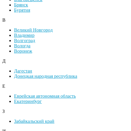
Брянск
Бурятия
В
Великий Новгород
Владимир
Волгоград
Вологда
Воронеж
Д
Дагестан
Донецкая народная республика
Е
Еврейская автономная область
Екатеринбург
З
Забайкальский край