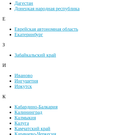
Дагестан
Донецкая народная республика
Е
Еврейская автономная область
Екатеринбург
З
Забайкальский край
И
Иваново
Ингушетия
Иркутск
К
Кабардино-Балкария
Калининград
Калмыкия
Калуга
Камчатский край
Карачаево-Черкесия