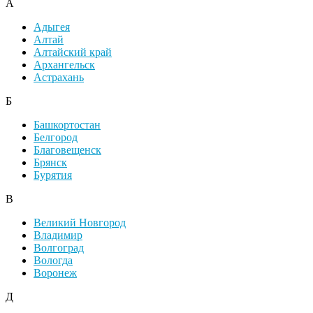
А
Адыгея
Алтай
Алтайский край
Архангельск
Астрахань
Б
Башкортостан
Белгород
Благовещенск
Брянск
Бурятия
В
Великий Новгород
Владимир
Волгоград
Вологда
Воронеж
Д