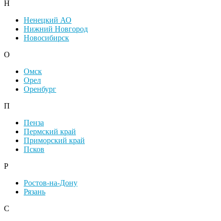
Н
Ненецкий АО
Нижний Новгород
Новосибирск
О
Омск
Орел
Оренбург
П
Пенза
Пермский край
Приморский край
Псков
Р
Ростов-на-Дону
Рязань
С