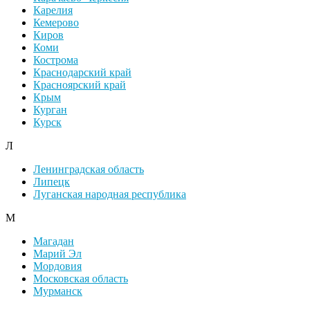
Карелия
Кемерово
Киров
Коми
Кострома
Краснодарский край
Красноярский край
Крым
Курган
Курск
Л
Ленинградская область
Липецк
Луганская народная республика
М
Магадан
Марий Эл
Мордовия
Московская область
Мурманск