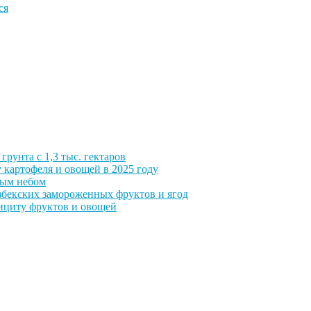
ся
грунта с 1,3 тыс. гектаров
 картофеля и овощей в 2025 году
тым небом
збекских замороженных фруктов и ягод
фициту фруктов и овощей