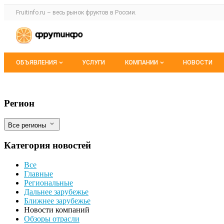
Раздел навигации по сайту fruitinfo.ru
Fruitinfo.ru – весь
рынок фруктов
в России.
Авторизация и меню пользователя
Навигация по разделам сайта fruitinfo.ru
ОБЪЯВЛЕНИЯ
УСЛУГИ
КОМПАНИИ
НОВОСТИ
Все объявления
Каталог компаний
Абаканская кондитерская фабрика запу
Фильтры
Регион
Мои объявления
О каталоге компаний
Все регионы
Премиум размещение
Категория новостей
Все
Главные
Региональные
Дальнее зарубежье
Ближнее зарубежье
Новости компаний
Обзоры отрасли