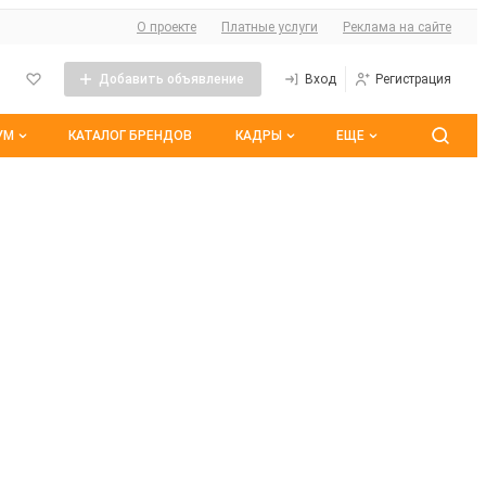
О сайте
О проекте
Платные услуги
Реклама на сайте
Добавить объявление
Вход
Регистрация
УМ
КАТАЛОГ БРЕНДОВ
КАДРЫ
ЕЩЕ
 темы
Контакты
Все вакансии
ранные
Все резюме
оим участием