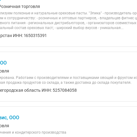
Розничная торговля
лизуем полезные и натуральные ореховые пасты. "Эпика" - производитель о
 к сотрудничеству: - розничных и оптовых партнеров, - владельцев фитнес 
вного питания - региональных дистрибьюторов, - организаторов совместных
ральный состав ореховых паст; - широкий выбор вкусов - уникальная...
арстан ИНН: 1650315391
ООО
овля
рована. Работаем с производителями и поставщиками овощей и фруктом из 
ая продажа продуктов со склада, а также доставка до склада покупателя.
егородская область ИНН: 5257084058
вис, ООО
овля
ечения и кондитерского производства