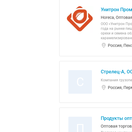
Унитрон Пром
Horeca, Оптовая
ООО «Унитрон Про
года на рынке пи
орехи и семена об
карамелизированны
Россия, Пен
Стрелец-А, О
С
Компания грузопе
Россия, Пер
Продукты оп
П
Оптовая торгов