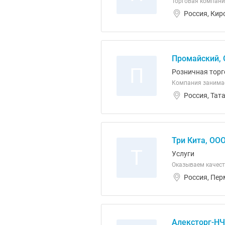
Торговая компани
Россия, Кир
Промайский,
П
Розничная торг
Компания занимае
Россия, Тат
Три Кита, ОО
Т
Услуги
Оказываем качест
Россия, Пер
Алексторг-НЧ