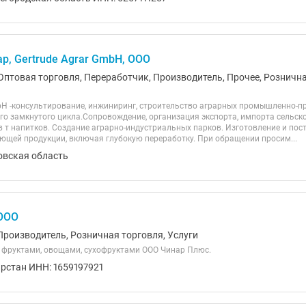
р, Gertrude Agrar GmbH, ООО
Оптовая торговля, Переработчик, Производитель, Прочее, Рознична
mbH -консультирование, инжиниринг, строительство аграрных промышленно-п
го замкнутого цикла.Сопровождение, организация экспорта, импорта сельск
в т напитков. Создание аграрно-индустриальных парков. Изготовление и пос
ющей продукции, включая глубокую переработку. При обращении просим...
овская область
 ООО
Производитель, Розничная торговля, Услуги
 фруктами, овощами, сухофруктами ООО Чинар Плюс.
арстан ИНН: 1659197921