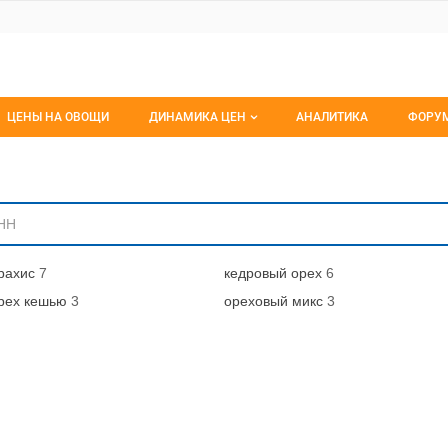
ЦЕНЫ НА ОВОЩИ
ДИНАМИКА ЦЕН
АНАЛИТИКА
ФОРУ
Динамика цен заморож
Все 
ниям
Динамика цен свежее
Изб
Динамика цен сушенное
С мо
рахис
7
кедровый орех
6
рех кешью
3
ореховый микс
3