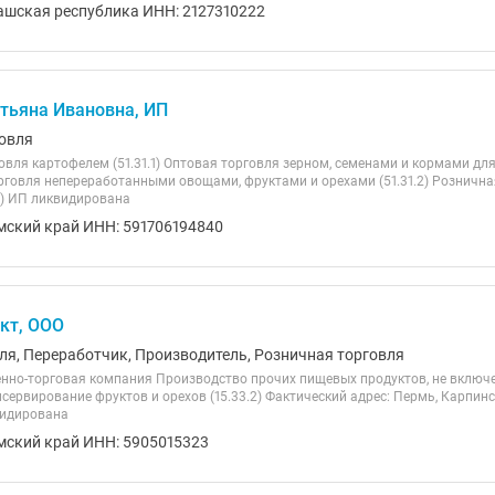
ашская республика ИНН: 2127310222
тьяна Ивановна, ИП
овля
овля картофелем (51.31.1) Оптовая торговля зерном, семенами и кормами д
торговля непереработанными овощами, фруктами и орехами (51.31.2) Розничн
1) ИП ликвидирована
мский край ИНН: 591706194840
кт, ООО
ля, Переработчик, Производитель, Розничная торговля
нно-торговая компания Производство прочих пищевых продуктов, не включен
сервирование фруктов и орехов (15.33.2) Фактический адрес: Пермь, Карпинског
видирована
мский край ИНН: 5905015323