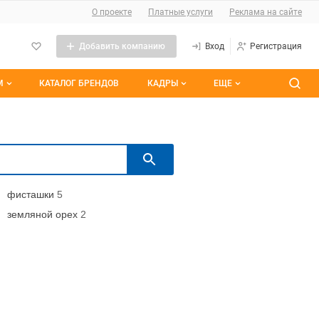
О сайте
О проекте
Платные услуги
Реклама на сайте
Добавить компанию
Вход
Регистрация
М
КАТАЛОГ БРЕНДОВ
КАДРЫ
ЕЩЕ
темы
Контакты
Все вакансии
ранные
Все резюме
Поиск
им участием
фисташки
5
земляной орех
2