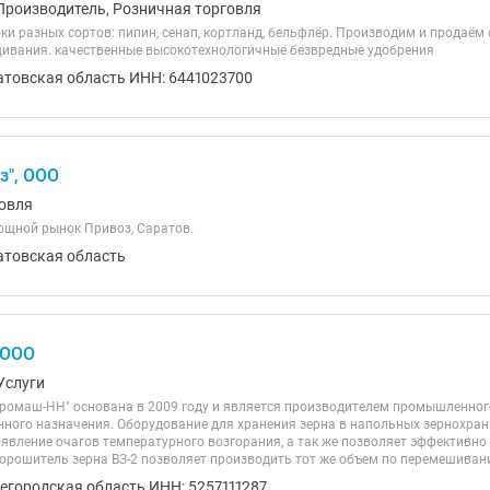
Производитель, Розничная торговля
и разных сортов: пипин, сенап, кортланд, бельфлёр. Производим и продаём
ивания. качественные высокотехнологичные безвредные удобрения
атовская область ИНН: 6441023700
з", ООО
овля
щной рынок Привоз, Саратов.
атовская область
 ООО
Услуги
ромаш-НН" основана в 2009 году и является производителем промышленно
нного назначения. Оборудование для хранения зерна в напольных зернохра
явление очагов температурного возгорания, а так же позволяет эффективно
орошитель зерна ВЗ-2 позволяет производить тот же объем по перемешиванию
егородская область ИНН: 5257111287