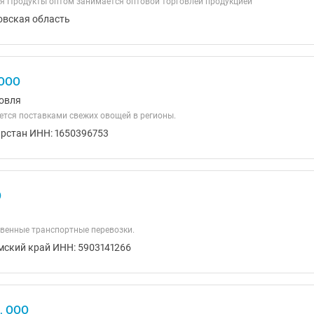
я Продукты оптом занимается оптовой торговлей продукцией
овская область
 ООО
овля
тся поставками свежих овощей в регионы.
арстан ИНН: 1650396753
О
венные транспортные перевозки.
мский край ИНН: 5903141266
, ООО