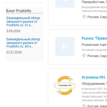
Переработчик, 
Выращиваем яблок
Блог Fruitinfo
технологии выращ
Россия, Сар
Еженедельный обзор
овощного рынка от
Fruitinfo.ru: 31 н...
3.08.2026
Рынок "Приво
Еженедельный обзор
овощного рынка от
Р
Розничная торг
Fruitinfo.ru: 30 н...
Оптовый плодоово
27.07.2026
Россия, Сар
Агромаш-НН,
Оборудование, 
Компания ООО "Аг
сельскохозяйстве
предотвращает по
четырех метров. В
Россия, Ниж