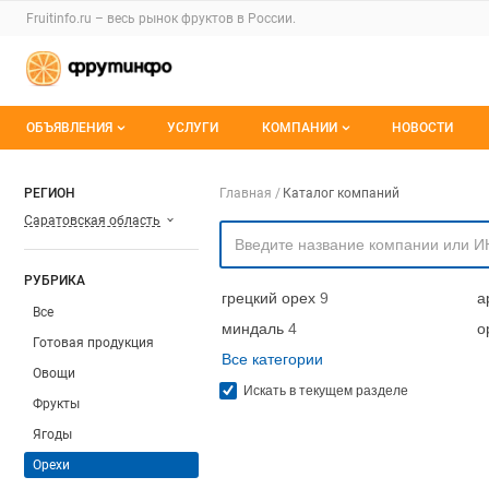
Раздел навигации по сайту fruitinfo.ru
Fruitinfo.ru – весь
рынок фруктов
в России.
Авторизация и меню пользователя
Навигация по разделам сайта fruitinfo.ru
ОБЪЯВЛЕНИЯ
УСЛУГИ
КОМПАНИИ
НОВОСТИ
Все объявления
Каталог компаний
Навигация по компа
РЕГИОН
Главная
Каталог компаний
Саратовская область
Мои объявления
О каталоге компаний
Премиум размещение
РУБРИКА
грецкий орех
9
а
Все
миндаль
4
о
Готовая продукция
Все категории
Овощи
Искать в текущем разделе
Фрукты
Ягоды
Орехи