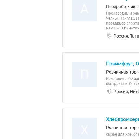
А
Переработчик, 
Производим и реа
Челны. Приглашаем
продавцов спорти
нами: - 100% нату
Россия, Тат
Праймфрут, 
П
Розничная торг
Компания ликвиди
контрактам. Оптов
Россия, Ниж
Хлебпромсер
Х
Розничная торг
сырье для хлебоп