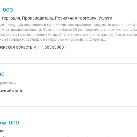
, ООО
 торговля, Производитель, Розничная торговля, Услуги
м» - ведущий поставщик и производитель ореховых продуктов для пищевой 
щевой промышленности. Компания более 30 лет производит ореховые полуф
жаренные ( целые, половинки, дробленые, резаные (лепестки, столбики), терт
е ( грильяж, саблаж, с натуральными соками), с солью и...
зенская область ИНН: 5836306311
ОО
ревозчик
мский край
том, ООО
ля