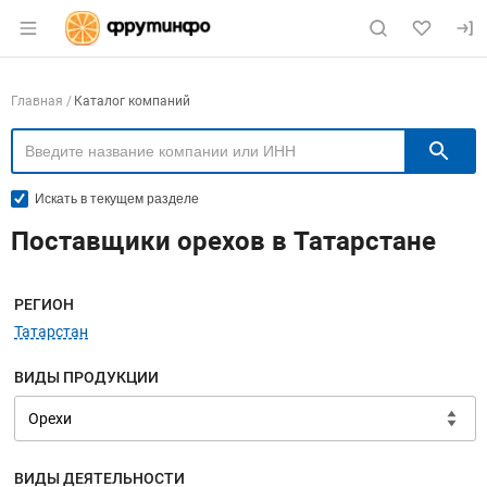
Раздел навигации по сайту fruitinfo.ru
Навигация по компаниям
Главная
Каталог компаний
П
Искать в текущем разделе
Поставщики орехов в Татарстане
Меню навигации
РЕГИОН
Татарстан
ВИДЫ ПРОДУКЦИИ
ВИДЫ ДЕЯТЕЛЬНОСТИ