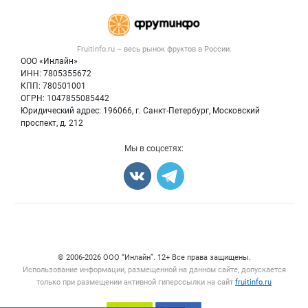
Каталог компаний
Готовая продукция
Публичная оферта
Новости рынка
Овощи
Контактная информация
Форум
Fruitinfo.ru – весь
рынок фруктов
в России.
Фрукты
Политика обработки персональных данных
Бренды
ООО «Инлайн»
Ягоды
Для СМИ
ИНН: 7805355672
Вакансии
КПП: 780501001
Орехи
Блог
ОГРН: 1047855085442
Грибы
Юридический адрес: 196066, г. Санкт-Петербург, Московский
Оборудование
проспект, д. 212
Добавить объявление
Мы в соцсетях:
Карта объявлений
Счетчики, авторское право, логотипы
© 2006‑2026 ООО “Инлайн”. 12+ Все права защищены.
Использование информации, размещенной на данном сайте, допускается
только при размещении активной гиперссылки на сайт
fruitinfo.ru