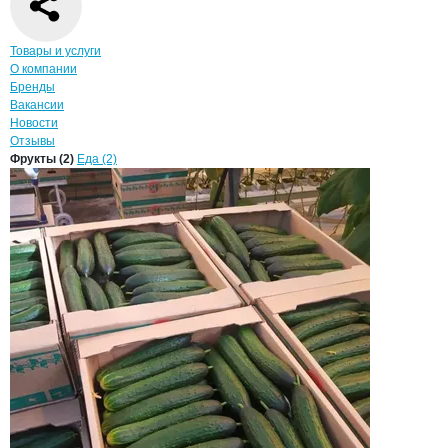
Навигация по странице
компании
Пром
Товары и услуги
О компании
Бренды
Вакансии
Новости
Отзывы
Продукция
Промайский, ООО
Навигация по продуктам
компании
Промай
Фрукты (2)
Еда (2)