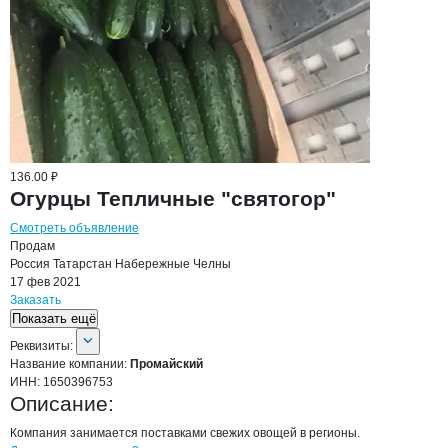
136.00 ₽
Огурцы Тепличные "святогор"
Смотреть объявление
Продам
Россия
Татарстан
Набережные Челны
17 фев 2021
Заказать
Показать ещё
О компании
Промайский
Реквизиты
компании
Промайский
Реквизиты:
Название компании:
Промайский
ИНН:
1650396753
Описание:
Компания занимается поставками свежих овощей в регионы.