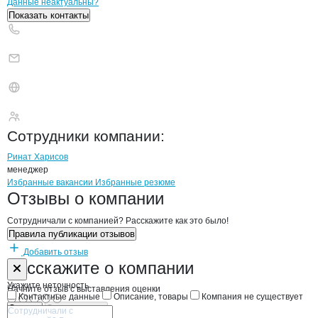
Контакты
компании
Промайский
+7(800)000-00-..
Данные неактуальны?
Показать контакты
Промайский
Сотрудники
компании
:
Ринат Харисов
менеджер
Бренды
Вакансии в
компани
Промайский
Промайский
Избранные вакансии
Избранные резюме
Новости o
Промайский, ООО
Промайский
Отзывы
о компании
Сотрудничали с компанией? Расскажите как это было!
Правила публикации отзывов
Добавить отзыв
Форма обратной связи о неточностях н
Промайский
Расскажите
о компании
Укажите неточность
Начните отзыв с выставления оценки
Контактные данные
Описание, товары
Компания не существует
Отмена
Опубликовать