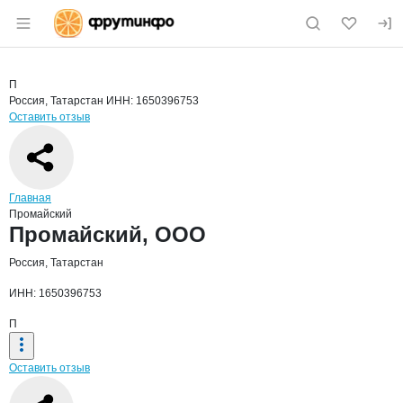
Раздел навигации по сайту fruitinfo.ru
Краткая информация о компании
Пром
Страница компании
Промайск
Страница компании
Промайский, ООО
П
Россия, Татарстан
ИНН: 1650396753
Оставить отзыв
Навигация по сайту
Главная
Промайский
Основная информация о компании
Промайский, ООО
Россия, Татарстан
ИНН: 1650396753
П
Оставить отзыв