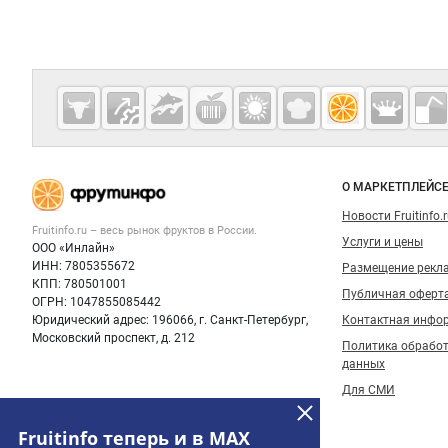
Дополнительная информация
Cсылки на полезные проекты
Fruitinfo.ru
— рынок
овощей и
Важные разделы и контакты
Навигация п
фруктов
О МАРКЕТПЛЕЙС
Новости Fruitinfo.
Fruitinfo.ru – весь
рынок фруктов
в России.
Услуги и цены
ООО «Инлайн»
ИНН: 7805355672
Размещение рекл
КПП: 780501001
Публичная оферт
ОГРН: 1047855085442
Юридический адрес: 196066, г. Санкт-Петербург,
Контактная инфо
Московский проспект, д. 212
Политика обрабо
данных
Для СМИ
Fruitinfo теперь и в MAX