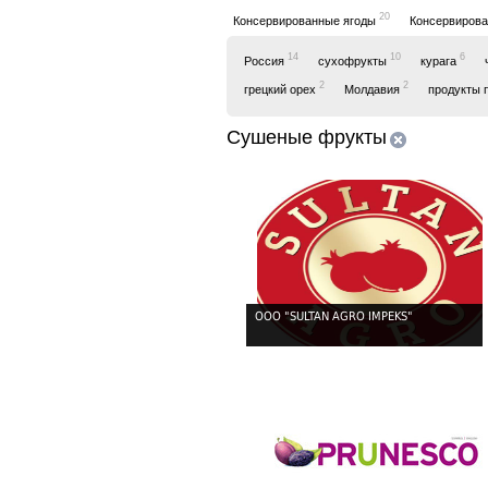
20
Консервированные ягоды
Консервиров
14
10
6
Россия
сухофрукты
курага
2
2
грецкий орех
Молдавия
продукты 
Сушеные фрукты
OOO "SULTAN AGRO IMPEKS"