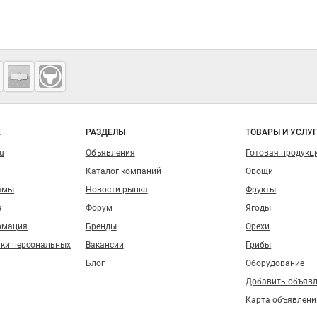
о сайту
Е
РАЗДЕЛЫ
ТОВАРЫ И УСЛУ
ru
Объявления
Готовая продукц
Каталог компаний
Овощи
амы
Новости рынка
Фрукты
а
Форум
Ягоды
рмация
Бренды
Орехи
тки персональных
Вакансии
Грибы
Блог
Оборудование
Добавить объяв
Карта объявлени