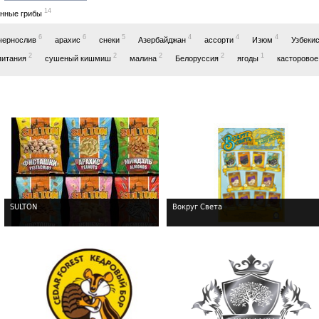
14
анные грибы
6
6
5
4
4
4
чернослив
арахис
снеки
Азербайджан
ассорти
Изюм
Узбеки
2
2
2
2
1
питания
сушеный кишмиш
малина
Белоруссия
ягоды
касторово
SULTON
Вокруг Света