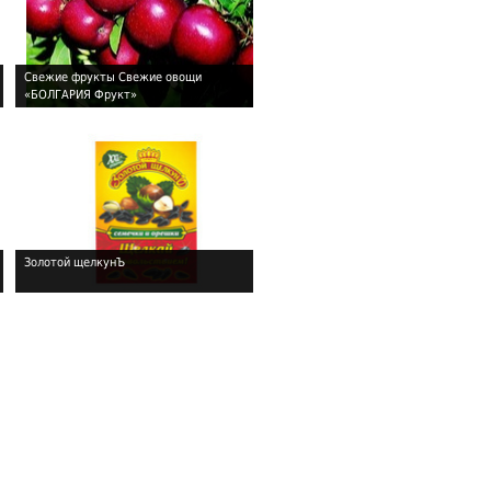
Свежие фрукты Свежие овощи
«БОЛГАРИЯ Фрукт»
!
Золотой щелкунЪ
!
!