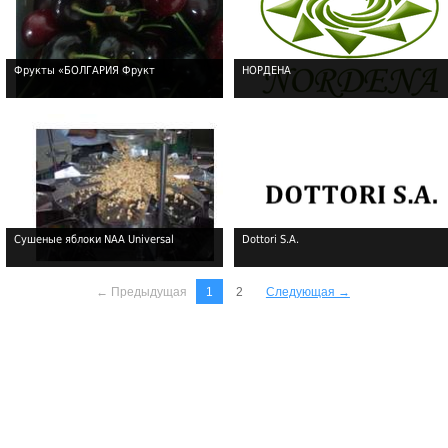
Фрукты «БОЛГАРИЯ Фрукт
НОРДЕНА
!
!
Сушеные яблоки NAA Universal
Dottori S.A.
!
!
← Предыдущая
1
2
Следующая →
!
!