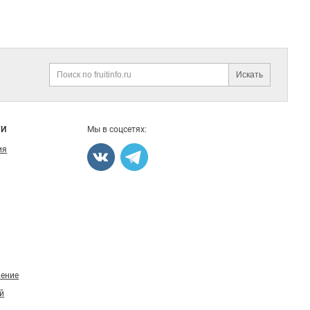
Искать
Поиск
ГИ
Мы в соцсетях:
ия
ление
й