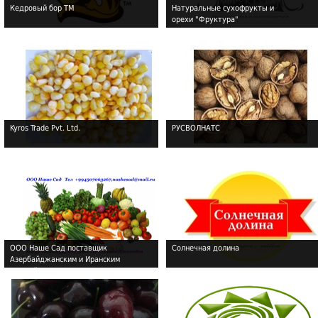
Кедровый бор ТМ
Натуральные сухофрукты и
орехи "Фруктура"
!
!
Kyros Trade Pvt. Ltd.
РУСВОЛНАTС
!
!
ООО Наше Сад поставщик
Солнечная долина
Азербайджанским и Иранским
!
!
овощей-фруктов на экспорт.