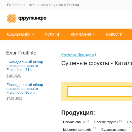
Раздел навигации по сайту fruitinfo.ru
Fruitinfo.ru – весь
рынок фруктов
в России.
Авторизация и меню пользователя
Навигация по разделам сайта fruitinfo.ru
ОБЪЯВЛЕНИЯ
УСЛУГИ
КОМПАНИИ
НОВОСТИ
Все объявления
Каталог компаний
Блог Fruitinfo
Каталог брендов
/
Мои объявления
О каталоге компаний
Сушеные фрукты - Катал
Еженедельный обзор
овощного рынка от
Fruitinfo.ru: 31 н...
Премиум размещение
3.08.2026
Еженедельный обзор
овощного рынка от
Fruitinfo.ru: 30 н...
27.07.2026
Продукция:
75
66
Свежие овощи
Свежие фрукты
Св
22
15
Мороженные грибы
Сушеные овощи