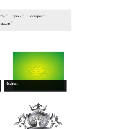
4
4
3
стан
орехи
Болгария
1
е масло
Ecofruct