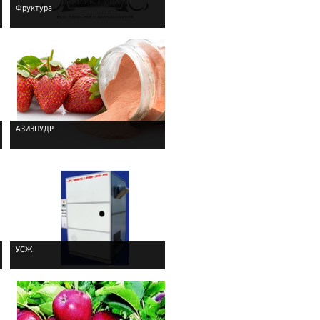
Фруктура
!
АЗИЗПУДР
!
УСЖ
!