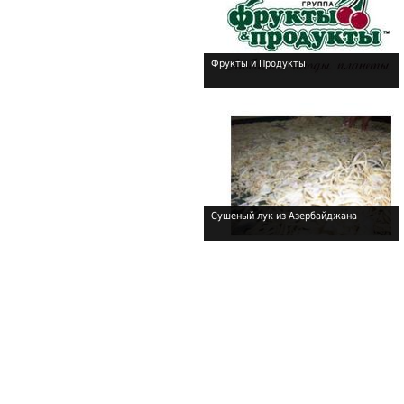
Фрукты и Продукты
!
Сушеный лук из Азербайджана
!
!