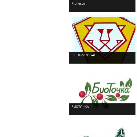
Prunesco
!
PRIDE-SENEGAL
!
БИОТОЧКА
!