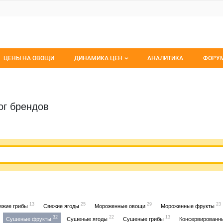
ЦЕНЫ НА ОВОЩИ
ДИНАМИКА ЦЕН
АНАЛИТИКА
ФОРУ
Динамика цен заморож
Все 
Динамика цен свежее
Изб
ог брендов
Динамика цен сушенное
С мо
13
25
29
23
ежие грибы
Свежие ягоды
Мороженные овощи
Мороженные фрукты
32
22
13
Сушеные фрукты
Сушеные ягоды
Сушеные грибы
Консервированн