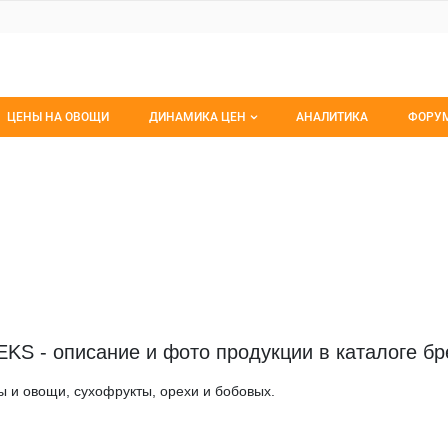
ЦЕНЫ НА ОВОЩИ
ДИНАМИКА ЦЕН
АНАЛИТИКА
ФОРУ
Динамика цен заморож
Все 
Динамика цен свежее
Изб
Динамика цен сушенное
С мо
- описание и фото продукции в каталоге брен
 и овощи, сухофрукты, орехи и бобовых.