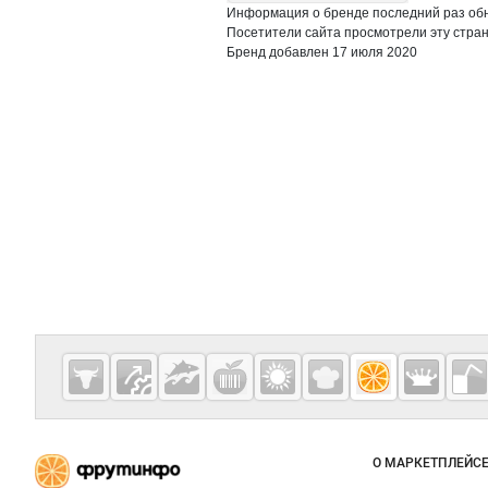
Информация о бренде последний раз обн
Посетители сайта просмотрели эту стран
Бренд добавлен 17 июля 2020
Дополнительная информация
Cсылки на полезные проекты
Fruitinfo.ru
— рынок
овощей и
Важные разделы и контакты
Навигация п
фруктов
О МАРКЕТПЛЕЙС