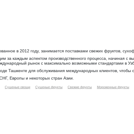
ованное в 2012 году, занимается поставками свежих фруктов, сухоф
едим за каждым аспектом производственного процесса, начиная с в
международный рынок с максимально возможными стандартами в Узб
оде Ташкенте для обслуживания международных клиентов, чтобы о
СНГ, Европы и некоторых стран Азии.
Сушеные овощи
Сушеные фрукты
Свежие фрукты
Мороженные фрукты