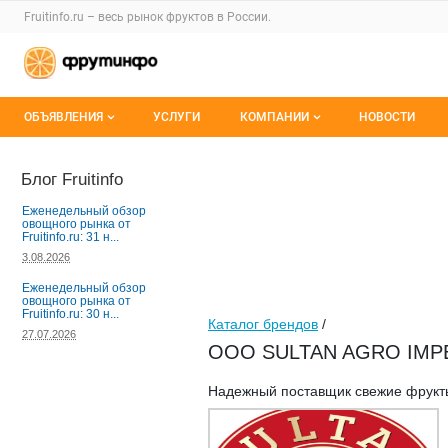
Раздел навигации по сайту fruitinfo.ru
Fruitinfo.ru – весь
рынок фруктов
в России.
Авторизация и меню пользователя
Навигация по разделам сайта fruitinfo.ru
ОБЪЯВЛЕНИЯ
УСЛУГИ
КОМПАНИИ
НОВОСТИ
Все объявления
Каталог компаний
Блог Fruitinfo
Мои объявления
О каталоге компаний
Еженедельный обзор
овощного рынка от
Fruitinfo.ru: 31 н...
Премиум размещение
3.08.2026
Еженедельный обзор
овощного рынка от
Fruitinfo.ru: 30 н...
Каталог брендов
/
27.07.2026
OOO SULTAN AGRO IMPEKS 
Надежный поставщик свежие фрукты