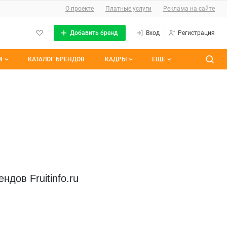
О сайте
О проекте
Платные услуги
Реклама на сайте
Добавить бренд
Вход
Регистрация
М
КАТАЛОГ БРЕНДОВ
КАДРЫ
ЕЩЕ
темы
Контакты
Все вакансии
ранные
Все резюме
им участием
дов Fruitinfo.ru