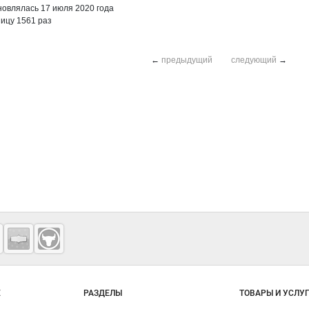
овлялась 17 июля 2020 года
ицу 1561 раз
←
предыдущий
следующий
→
о сайту
Е
РАЗДЕЛЫ
ТОВАРЫ И УСЛУ