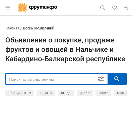
Главная
Доска объявлений
Объявления о покупке, продаже
фруктов и овощей в Нальчике и
Кабардино-Балкарской республике
овощи оптом
фрукты
ягоды
грибы
орехи
картофе
РЕГИОН
Выбрать регион
ТИП СДЕЛКИ
Все
Продам
Куплю