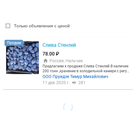
РУБРИКА
Только объявления с ценой
Цена, ₽
Продам
Слива Стенлей
78.00 ₽
Сбросить
Показать
Россия, Нальчик
Предлагаем к продаже Слива Стенлей В наличии
200 тонн ,хранение в холодильной камере с регул
ируемой газовой средой,Фитомаг. Качество отли
ООО Пруидзе Тимур Михайлович
чное,высокая плотность.
11 дек 2020 г.
281