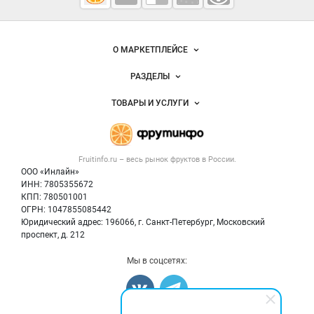
Fruitinfo.ru
— рынок
овощей и
фруктов
О МАРКЕТПЛЕЙСЕ
Новости Fruitinfo.ru
РАЗДЕЛЫ
Услуги и цены
Объявления
ТОВАРЫ И УСЛУГИ
Размещение рекламы
Каталог компаний
Готовая продукция
Публичная оферта
Новости рынка
Овощи
Контактная информация
Форум
Fruitinfo.ru – весь
рынок фруктов
в России.
Фрукты
Политика обработки персональных данных
Бренды
ООО «Инлайн»
Ягоды
Для СМИ
ИНН: 7805355672
Вакансии
КПП: 780501001
Орехи
Блог
ОГРН: 1047855085442
Грибы
Юридический адрес: 196066, г. Санкт-Петербург, Московский
Оборудование
проспект, д. 212
Добавить объявление
Мы в соцсетях:
Карта объявлений