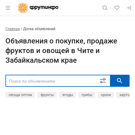
Главная
Доска объявлений
Объявления о покупке, продаже
фруктов и овощей в Чите и
Забайкальском крае
овощи оптом
фрукты
ягоды
грибы
орехи
картофе
РЕГИОН
Выбрать регион
ТИП СДЕЛКИ
Все
Продам
Куплю