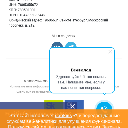
Ягоды
Для СМИ
ИНН: 7805355672
Вакансии
КПП: 780501001
Орехи
Блог
ОГРН: 1047855085442
Грибы
Юридический адрес: 196066, г. Санкт-Петербург, Московский
Оборудование
проспект, д. 212
Добавить объявление
Мы в соцсетях:
Карта объявлений
Всеволод
Здравствуйте! Готов помочь
вам. Напишите мне, если у
© 2006‑2026 ООО “Инлайн”. 12+ Все права защищены.
Использование информации, размещенной на данном сайте, допускается
вас появятся вопросы.
только при размещении активной гиперссылки на сайт
fruitinfo.ru
Fruitinfo теперь и в MAX
Этот сайт использует
cookies
и передает данные
службам веб-аналитики для улучшения функционала.
ПЕРЕЙТИ
Пользуясь сайтом, вы соглашаетесь с этим.
Закрыть