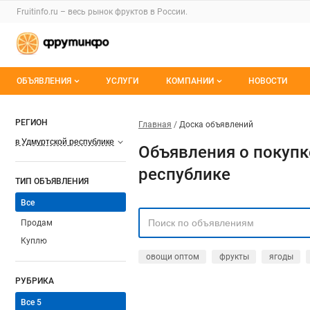
Fruitinfo.ru – весь
рынок фруктов
в России.
ОБЪЯВЛЕНИЯ
УСЛУГИ
КОМПАНИИ
НОВОСТИ
Все объявления
Каталог компаний
РЕГИОН
Главная
Доска объявлений
Мои объявления
О каталоге компаний
в Удмуртской республике
Объявления о покупк
Премиум размещение
республике
ТИП ОБЪЯВЛЕНИЯ
Все
Продам
Куплю
овощи оптом
фрукты
ягоды
РУБРИКА
Все
5