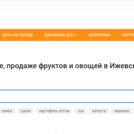
ЦЕНЫ НА ОВОЩИ
ДИНАМИКА ЦЕН
АНАЛИТИКА
ФОРУ
Динамика цен заморож
Все 
Динамика цен свежее
Изб
е, продаже фруктов и овощей в Ижевс
Динамика цен сушенное
С мо
грибы
орехи
картофель оптом
лук
капуста
морковь