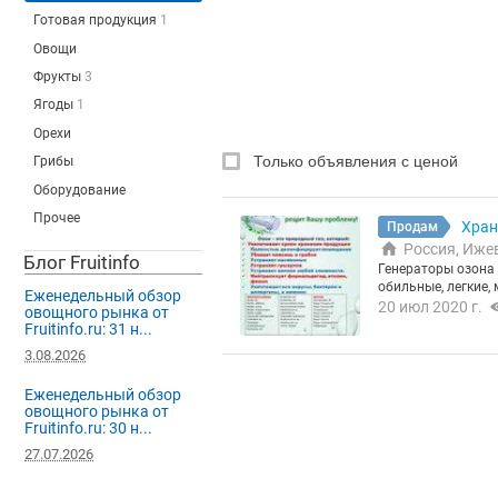
Готовая продукция
1
Овощи
Фрукты
3
Ягоды
1
Орехи
Только объявления с ценой
Грибы
Оборудование
Прочее
Хран
Продам
Россия, Иже
Блог Fruitinfo
Генераторы озона 
обильные, легкие,
Еженедельный обзор
я. Применяются в
20 июл 2020 г.
овощного рынка от
сроков сохранност
Fruitinfo.ru: 31 н...
ля дезинфекции п
3.08.2026
льников, кондицио
дезинфекции, при 
Еженедельный обзор
4 года. Есть вся 
овощного рынка от
льтом дистанцион
Fruitinfo.ru: 30 н...
ром. Есть возможн
использования. Ве
27.07.2026
ремя и деньги. Ок
5 000 руб. до 83 0