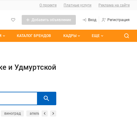
О проекте
Платные услуги
Реклама на сайте
Добавить объявление
Вход
Регистрация
М
КАТАЛОГ БРЕНДОВ
КАДРЫ
ЕЩЕ
темы
Контакты
Все вакансии
ранные
Все резюме
ке и Удмуртской
им участием
виноград
апельсины
огурцы