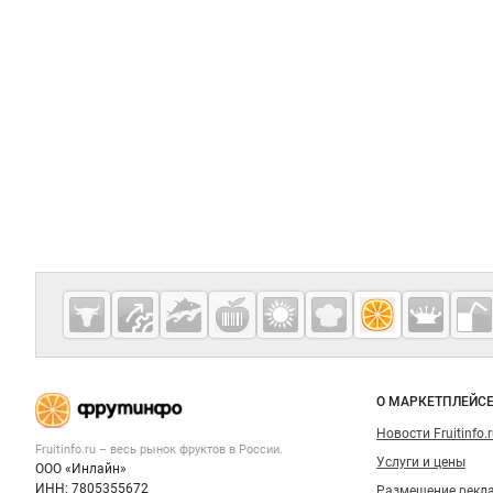
ны для справок:
Fruitinfo.ru
— рынок
овощей и
фруктов
О МАРКЕТПЛЕЙС
Новости Fruitinfo.
Fruitinfo.ru – весь
рынок фруктов
в России.
Услуги и цены
ООО «Инлайн»
ИНН: 7805355672
Размещение рекл