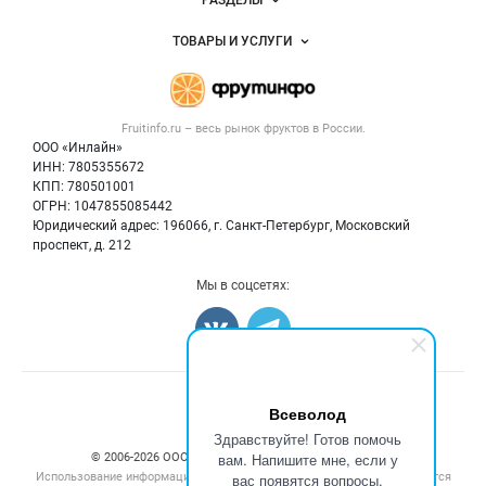
РАЗДЕЛЫ
Услуги и цены
Объявления
ТОВАРЫ И УСЛУГИ
Размещение рекламы
Каталог компаний
Готовая продукция
Публичная оферта
Новости рынка
Овощи
Контактная информация
Форум
Fruitinfo.ru – весь
рынок фруктов
в России.
Фрукты
Политика обработки персональных данных
Бренды
ООО «Инлайн»
Ягоды
Для СМИ
ИНН: 7805355672
Вакансии
КПП: 780501001
Орехи
Блог
ОГРН: 1047855085442
Грибы
Юридический адрес: 196066, г. Санкт-Петербург, Московский
Оборудование
проспект, д. 212
Добавить объявление
Мы в соцсетях:
Карта объявлений
Счетчики, авторское право, логотипы
Всеволод
Здравствуйте! Готов помочь
вам. Напишите мне, если у
© 2006‑2026 ООО “Инлайн”. 12+ Все права защищены.
Использование информации, размещенной на данном сайте, допускается
вас появятся вопросы.