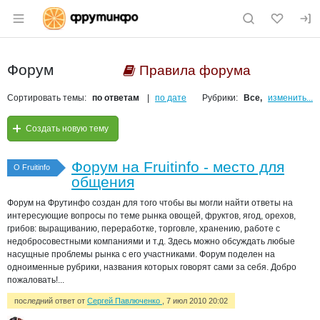
Раздел навигации по сайту fruitinfo.ru
Форум
Правила форума
Сортировать темы:
по ответам
по дате
Рубрики:
Все,
изменить...
Создать новую тему
Форум на Fruitinfo - место для
О Fruitinfo
общения
Форум на Фрутинфо создан для того чтобы вы могли найти ответы на
интересующие вопросы по теме рынка овощей, фруктов, ягод, орехов,
грибов: выращиванию, переработке, торговле, хранению, работе с
недобросовестными компаниями и т.д. Здесь можно обсуждать любые
насущные проблемы рынка с его участниками. Форум поделен на
одноименные рубрики, названия которых говорят сами за себя. Добро
пожаловать!...
последний ответ от
Сергей Павлюченко
, 7 июл 2010 20:02