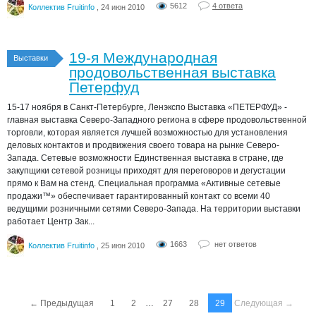
5612
4 ответа
Коллектив Fruitinfo
, 24 июн 2010
19-я Международная
Выставки
продовольственная выставка
Петерфуд
15-17 ноября в Санкт-Петербурге, Ленэкспо Выставка «ПЕТЕРФУД» -
главная выставка Северо-Западного региона в сфере продовольственной
торговли, которая является лучшей возможностью для установления
деловых контактов и продвижения своего товара на рынке Северо-
Запада. Сетевые возможности Единственная выставка в стране, где
закупщики сетевой розницы приходят для переговоров и дегустации
прямо к Вам на стенд. Специальная программа «Активные сетевые
продажи™» обеспечивает гарантированный контакт со всеми 40
ведущими розничными сетями Северо-Запада. На территории выставки
работает Центр Зак...
1663
нет ответов
Коллектив Fruitinfo
, 25 июн 2010
…
Следующая →
← Предыдущая
1
2
27
28
29