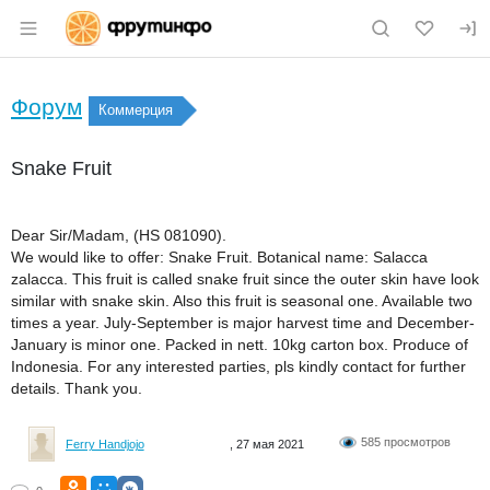
Раздел навигации по сайту fruitinfo.ru
Форум
Коммерция
Snake Fruit
Dear Sir/Madam, (HS 081090).
We would like to offer: Snake Fruit. Botanical name: Salacca
zalacca. This fruit is called snake fruit since the outer skin have look
similar with snake skin. Also this fruit is seasonal one. Available two
times a year. July-September is major harvest time and December-
January is minor one. Packed in nett. 10kg carton box. Produce of
Indonesia. For any interested parties, pls kindly contact for further
details. Thank you.
585 просмотров
Ferry Handjojo
, 27 мая 2021