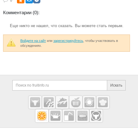
0
Комментарии (0):
Еще никто не нашел, что сказать. Вы можете стать первым.
Войдите на сайт
или
зарегистрируйтесь
, чтобы участвовать в
обсуждениях.
Дополнительная информация
Поиск по сайту и ссы
Искать
Cсылки на полезные проекты
Fruitinfo.ru
— рынок
овощей и