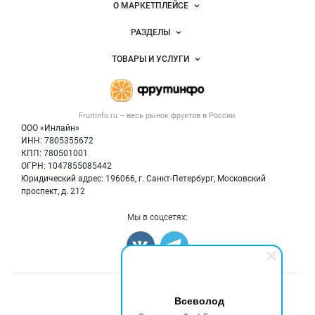
Важные разделы и контакты
Навигация по сайту
фруктов
О МАРКЕТПЛЕЙСЕ
Новости Fruitinfo.ru
РАЗДЕЛЫ
Услуги и цены
Объявления
ТОВАРЫ И УСЛУГИ
Размещение рекламы
Каталог компаний
Готовая продукция
Публичная оферта
Новости рынка
Овощи
Контактная информация
Форум
Fruitinfo.ru – весь
рынок фруктов
в России.
Фрукты
Политика обработки персональных данных
Бренды
ООО «Инлайн»
Ягоды
Для СМИ
ИНН: 7805355672
Вакансии
КПП: 780501001
Орехи
Блог
ОГРН: 1047855085442
Грибы
Юридический адрес: 196066, г. Санкт-Петербург, Московский
Оборудование
проспект, д. 212
Добавить объявление
Мы в соцсетях:
Карта объявлений
Счетчики, авторское право, логотипы
Всеволод