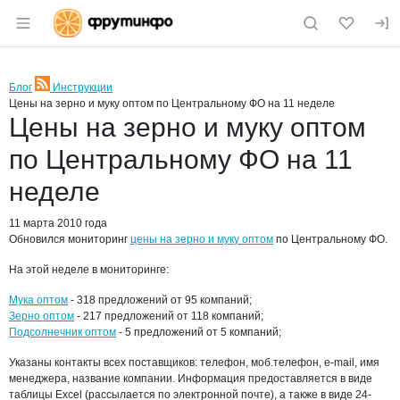
Раздел навигации по сайту fruitinfo.ru
Блог
Инструкции
RSS
Цены на зерно и муку оптом по Центральному ФО на 11 неделе
Цены на зерно и муку оптом
по Центральному ФО на 11
неделе
11 марта 2010 года
Обновился мониторинг
цены на зерно и муку оптом
по Центральному ФО.
На этой неделе в мониторинге:
Мука оптом
- 318 предложений от 95 компаний;
Зерно оптом
- 217 предложений от 118 компаний;
Подсолнечник оптом
- 5 предложений от 5 компаний;
Указаны контакты всех поставщиков: телефон, моб.телефон, e-mail, имя
менеджера, название компании. Информация предоставляется в виде
таблицы Excel (рассылается по электронной почте), а также в виде 24-