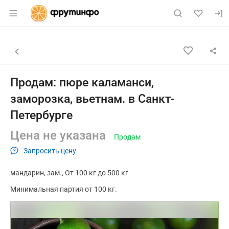
Раздел навигации по сайту fruitinfo.ru
Объявление: Продам: пюре кал
Информация о объявлении
Навигация и управление объявлением
Назад к списку объявлений
Продам: пюре каламанси,
заморозка, вьетнам. в Санкт-
Петербурге
Цена не указана
Продам
Запросить цену
мандарин
зам.
От 100 кг до 500 кг
Минимальная партия от 100 кг.