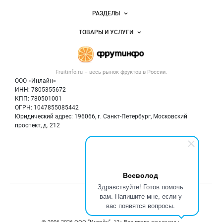
Новости Fruitinfo.ru
РАЗДЕЛЫ
Услуги и цены
Объявления
ТОВАРЫ И УСЛУГИ
Размещение рекламы
Каталог компаний
Готовая продукция
Публичная оферта
Новости рынка
Овощи
Контактная информация
Форум
Fruitinfo.ru – весь
рынок фруктов
в России.
Фрукты
Политика обработки персональных данных
Бренды
ООО «Инлайн»
Ягоды
Для СМИ
ИНН: 7805355672
Вакансии
КПП: 780501001
Орехи
Блог
ОГРН: 1047855085442
Грибы
Юридический адрес: 196066, г. Санкт-Петербург, Московский
Оборудование
проспект, д. 212
Добавить объявление
Мы в соцсетях:
Карта объявлений
Всеволод
Здравствуйте! Готов помочь
вам. Напишите мне, если у
Счетчики, авторское право, логотипы
вас появятся вопросы.