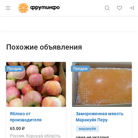
Раздел навигации по сайту fruitinfo.ru
Объявление: Продам: бананы и
Информация о объявлении
Навигация и управление объявлением
Похожие объявления
Продам
Продам
Яблоко от
Замороженная мякоть
производителя
Маракуйя Перу.
65.00 ₽
маракуйя
Россия, Курская область
цена не указана