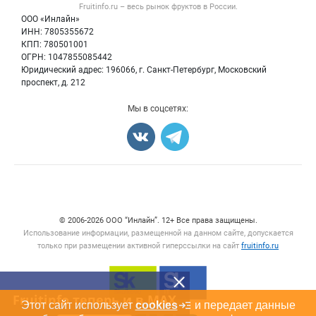
Fruitinfo.ru – весь
рынок фруктов
в России.
Фрукты
Политика обработки персональных данных
Бренды
ООО «Инлайн»
Ягоды
Для СМИ
ИНН: 7805355672
Вакансии
КПП: 780501001
Орехи
Блог
ОГРН: 1047855085442
Грибы
Юридический адрес: 196066, г. Санкт-Петербург, Московский
Оборудование
проспект, д. 212
Добавить объявление
Мы в соцсетях:
Карта объявлений
Счетчики, авторское право, логотипы
© 2006‑2026 ООО “Инлайн”. 12+ Все права защищены.
Использование информации, размещенной на данном сайте, допускается
только при размещении активной гиперссылки на сайт
fruitinfo.ru
Fruitinfo теперь и в MAX
Этот сайт использует
cookies
и передает данные