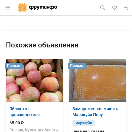
Раздел навигации по сайту fruitinfo.ru
Объявление: Продам: мандарин
Информация о объявлении
Навигация и управление объявлением
Похожие объявления
Продам
Продам
Яблоко от
Замороженная мякоть
производителя
Маракуйя Перу.
65.00 ₽
маракуйя
Россия, Курская область
цена не указана