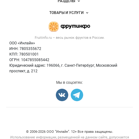
РАЗДЕЛЫ
Услуги и цены
Объявления
ТОВАРЫ И УСЛУГИ
Размещение рекламы
Каталог компаний
Готовая продукция
Публичная оферта
Новости рынка
Овощи
Контактная информация
Форум
Fruitinfo.ru – весь
рынок фруктов
в России.
Фрукты
Политика обработки персональных данных
Бренды
ООО «Инлайн»
Ягоды
Для СМИ
ИНН: 7805355672
Вакансии
КПП: 780501001
Орехи
Блог
ОГРН: 1047855085442
Грибы
Юридический адрес: 196066, г. Санкт-Петербург, Московский
Оборудование
проспект, д. 212
Добавить объявление
Мы в соцсетях:
Карта объявлений
Счетчики, авторское право, логотипы
© 2006‑2026 ООО “Инлайн”. 12+ Все права защищены.
Использование информации, размещенной на данном сайте, допускается