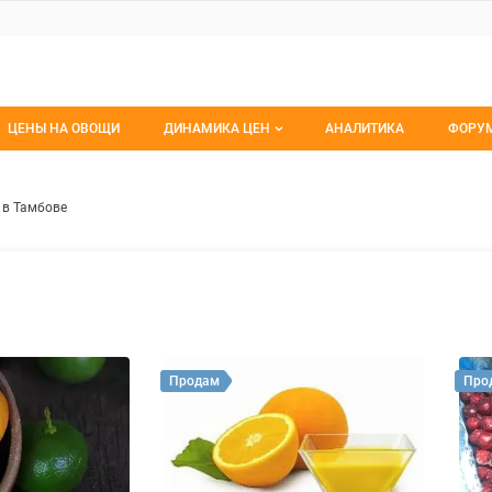
ЦЕНЫ НА ОВОЩИ
ДИНАМИКА ЦЕН
АНАЛИТИКА
ФОРУ
Динамика цен заморож
Все 
а переработку в Тамбове
ем
 в Тамбове
Динамика цен свежее
Изб
Динамика цен сушенное
С мо
Продам
Про