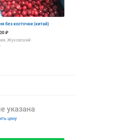
я без косточки (китай)
00 ₽
сия, Жуковский
г
е указана
ить цену