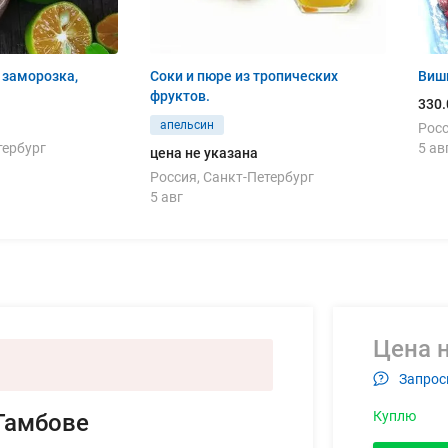
 заморозка,
Соки и пюре из тропических
Вишн
фруктов.
330.
апельсин
Рос
тербург
5 ав
цена не указана
Россия, Санкт-Петербург
5 авг
Цена н
Запрос
Куплю
 Тамбове