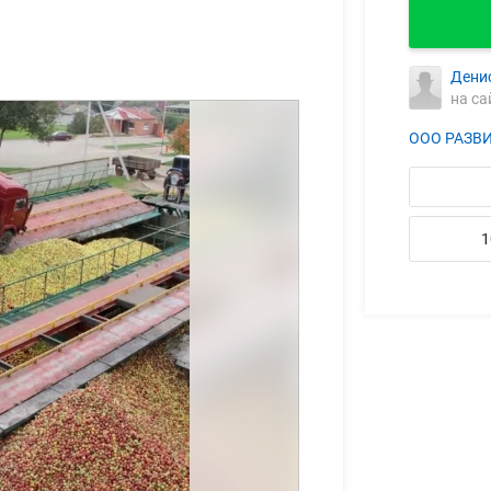
Дени
на са
ООО РАЗВ
1