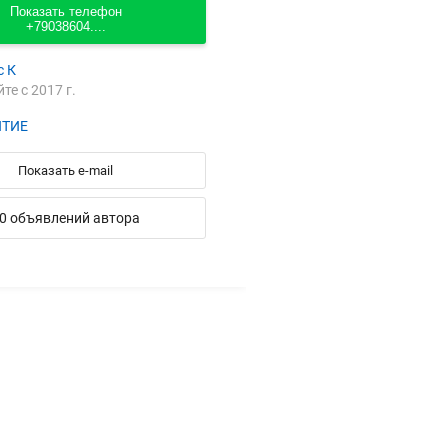
Показать телефон
+79038604....
с К
йте с 2017 г.
ИТИЕ
Показать e-mail
0 объявлений автора