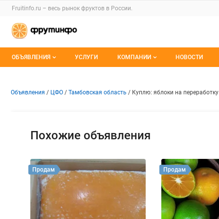
Раздел навигации по сайту fruitinfo.ru
Fruitinfo.ru – весь
рынок фруктов
в России.
Авторизация и меню пользователя
Навигация по разделам сайта fruitinfo.ru
ОБЪЯВЛЕНИЯ
УСЛУГИ
КОМПАНИИ
НОВОСТИ
Все объявления
Каталог компаний
Объявление: Куплю: яблоки н
Информация о объявлении
Навигация и управление объявлени
Объявления
ЦФО
Тамбовская область
Куплю: яблоки на переработку
Мои объявления
О каталоге компаний
Премиум размещение
Похожие объявления
Продам
Продам