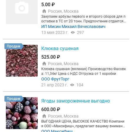
5.00 ₽
Россия, Москва
Закупаем арбузы первого и второго сборов для п
оставки в ТС от 20 тонн. Предпочтение отдается к
руглым сортам. Калибр 3-8 кг./шт. Погрузка нава
ИП Мисин Михаил Вячеславович
лом или в банановых коробках. Количество 80-10
13 мая 2023 г.
297
0 тонн/неделя. Оплата по Договору – нал или без
нал без НДС. Также заинтересованы в поставщик
ах овощей борщевого набора, огурцов и томатов,
Продам
Клюква сушеная
свежих и солёных.
525.00 ₽
Россия, Москва
Клюква сушеная (вяленая) Производство:Фасовк
а: 11,34кг Цена с НДС Отгрузка от 1 коробки
ООО ФрутТорг
21 апр 2023 г.
104
Продам
Ягоды замороженные выгодно
600.00 ₽
Россия, Москва
ВЫГОДНАЯ ЦЕНА, ВЫСОКОЕ КАЧЕСТВО Компани
я ООО «Максифиш», предлагает вашему внимани
ю: Ягоды замороженные, разные! Шоковая замор
ООО МаксиФиш