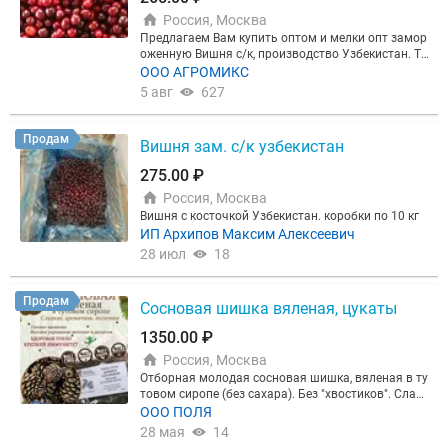
Россия, Москва
Предлагаем Вам купить оптом и мелки опт замор
оженную Вишня с/к, производство Узбекистан. То
вар в наличии на складе. Гофрокороба массой не
ООО АГРОМИКС
тто по 10 кг. Срок годности при минус 18С - 18 ме
5 авг
627
сяцев.
Продам
Вишня зам. с/к узбекистан
275.00 ₽
Россия, Москва
Вишня с косточкой Узбекистан. коробки по 10 кг
ИП Архипов Максим Алексеевич
28 июл
18
Продам
Сосновая шишка вяленая, цукаты
1350.00 ₽
Россия, Москва
Отборная молодая сосновая шишка, вяленая в ту
товом сиропе (без сахара). Без "хвостиков". Слад
кое, полезное лакомство. Мягкая, тает во рту. Тов
ООО ПОЛЯ
ар пользуется хорошим спросом у покупателей.
28 мая
14
Фасовка: 1 кг. Минимальная партия - 10 кг. Цена