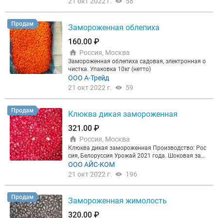
21 окт 2022 г.
58
Продам
Замороженная облепиха
160.00 ₽
Россия, Москва
Замороженная облепиха садовая, электронная о
чистка. Упаковка 10кг (нетто)
ООО А-Трейд
21 окт 2022 г.
59
Продам
Клюква дикая замороженная
321.00 ₽
Россия, Москва
Клюква дикая замороженная Производство: Рос
сия, Белоруссия Урожай 2021 года. Шоковая зам
орозка. Электронный контроль очистки. Весовая
ООО АЙС-КОМ
продукция глубокой заморозки для пищевых про
21 окт 2022 г.
196
изводств, предприятий общественного питания, р
етейла и домашней кулинарии. Упаковка: коробк
а - картон, вкладыш - пищевой полиэтилен. Вес –
Продам
Замороженная жимолость
10 кг. Указана цена за 1 кг. Товар в наличии на ск
ладе в Москве. Самовывоз, доставка. Размер мин
320.00 ₽