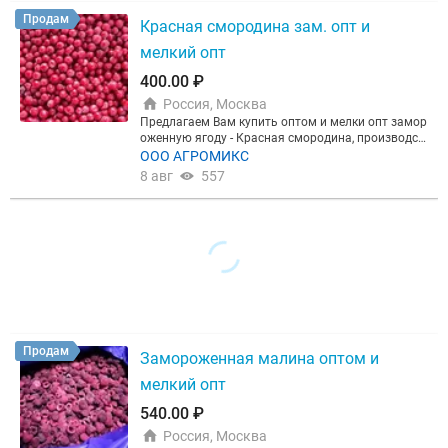
Продам
Красная смородина зам. опт и
мелкий опт
ТЕРМ. СОСТ.
400.00 ₽
Россия, Москва
Предлагаем Вам купить оптом и мелки опт замор
оженную ягоду - Красная смородина, производст
во Китай. Срок годности при минус 18С - 24 меся
ООО АГРОМИКС
Цена, ₽
ца.
8 авг
557
Сбросить
Показать
Продам
Замороженная малина оптом и
мелкий опт
540.00 ₽
Россия, Москва