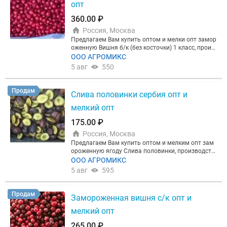
опт
360.00 ₽
Россия, Москва
Предлагаем Вам купить оптом и мелки опт замор
оженную Вишня б/к (без косточки) 1 класс, произ
водство Сербия. Гофрокороба массой нетто по 1
ООО АГРОМИКС
0 кг. Срок годности при минус 18С - 18 месяцев. Т
5 авг
550
овар в наличии на складе.
Продам
Слива половинки сербия опт и
мелкий опт
175.00 ₽
Россия, Москва
Предлагаем Вам купить оптом и мелким опт зам
ороженную ягоду Слива половинки, производств
о Сербия. Срок годности при минус 18С - 18 меся
ООО АГРОМИКС
цев. Гофрокороба массой нетто по 10 кг.
5 авг
595
Продам
Замороженная вишня с/к опт и
мелкий опт
265.00 ₽