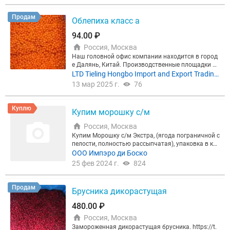
500 CNY/MT Условия ФСА Маньчжурия. В зависи
мости от объемов и требований к качеству цену
Продам
Облепиха класс а
можем обсудить! Будем благодарны обратной с
вязи!
94.00 ₽
Россия, Москва
Наш головной офис компании находится в город
е Далянь, Китай. Производственные площадки ра
сположены в провинции Шандунь и провинции Х
LTD Tieling Hongbo Import and Export Trading
эйлондзян. Предлагаем рассмотреть наше предл
Co., Ltd
13 мар 2025 г.
76
ожение на ягоды, урожай 2024 года. Облепиха кл
ас А - 8200 CNY/MT Условия ФСА Маньчжурия. В
зависимости от объемов и требований к качеству
Куплю
Купим морошку с/м
цену можем обсудить! Будем благодарны обрат
ной связи!
Россия, Москва
Купим Морошку с/м Экстра, (ягода пограничной с
пелости, полностью рассыпчатая), упаковка в ко
робки с вкладышем. Доставка до Москвы или са
ООО Импэро ди Боско
мовывоз. Цена договорная. тел. Кирилл
25 фев 2024 г.
824
Продам
Брусника дикорастущая
480.00 ₽
Россия, Москва
Замороженная дикорастущая брусника. https://t.