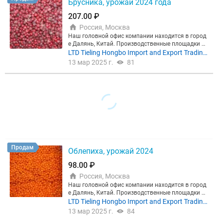
Брусника, урожай 2024 года
ству цену можем обсудить! Будем благодарны о
братной связи!
207.00 ₽
Россия, Москва
Наш головной офис компании находится в город
е Далянь, Китай. Производственные площадки ра
сположены в провинции Шандунь и провинции Х
LTD Tieling Hongbo Import and Export Trading
эйлондзян. Предлагаем рассмотреть наше предл
Co., Ltd
13 мар 2025 г.
81
ожение на ягоды, урожай 2024 года. Брусника - 1
8000 CNY/MT класс А Условия ФСА Маньчжурия.
В зависимости от объемов и требований к качест
ву цену можем обсудить! Будем благодарны обр
атной связи!
Продам
Облепиха, урожай 2024
98.00 ₽
Россия, Москва
Наш головной офис компании находится в город
е Далянь, Китай. Производственные площадки ра
сположены в провинции Шандунь и провинции Х
LTD Tieling Hongbo Import and Export Trading
эйлондзян. Предлагаем рассмотреть наше предл
Co., Ltd
13 мар 2025 г.
84
ожение на ягоды, урожай 2024 года. Облепиха - 8