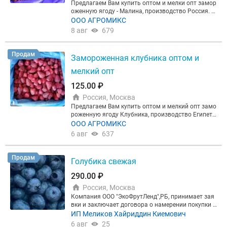
Предлагаем Вам купить оптом и мелки опт замор
оженную ягоду - Малина, производство Россия. С
рок годности при минус 18С - 24 месяца.
ООО АГРОМИКС
8 авг
679
Продам
Замороженная клубника оптом и
мелкий опт
125.00 ₽
Россия, Москва
Предлагаем Вам купить оптом и мелкий опт замо
роженную ягоду Клубника, производство Египет.
Весовая продукция в гофрокоробах по 10 кг. Срок
ООО АГРОМИКС
годности при минус 18С - 24 месяца.
6 авг
637
Продам
Голубика свежая
290.00 ₽
Россия, Москва
Компания ООО "ЭкоФрутЛенд",РБ, принимает зая
вки и заключает договора о намерении покупки с
езонной ягоды голубики, вишни, смородины чёрн
ИП Меликов Хайриддин Киемович⁠
ой, красной, крыжовника, малины, черники, рябин
6 авг
25