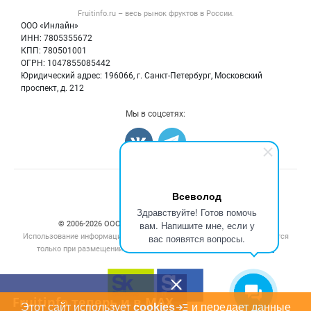
Форум
Fruitinfo.ru – весь
рынок фруктов
в России.
Фрукты
Политика обработки персональных данных
Бренды
ООО «Инлайн»
Ягоды
Для СМИ
ИНН: 7805355672
Вакансии
КПП: 780501001
Орехи
Блог
ОГРН: 1047855085442
Грибы
Юридический адрес: 196066, г. Санкт-Петербург, Московский
Оборудование
проспект, д. 212
Добавить объявление
Мы в соцсетях:
Карта объявлений
Всеволод
Здравствуйте! Готов помочь
вам. Напишите мне, если у
© 2006‑2026 ООО “Инлайн”. 12+ Все права защищены.
Использование информации, размещенной на данном сайте, допускается
вас появятся вопросы.
только при размещении активной гиперссылки на сайт
fruitinfo.ru
Fruitinfo теперь и в MAX
Этот сайт использует
cookies
и передает данные