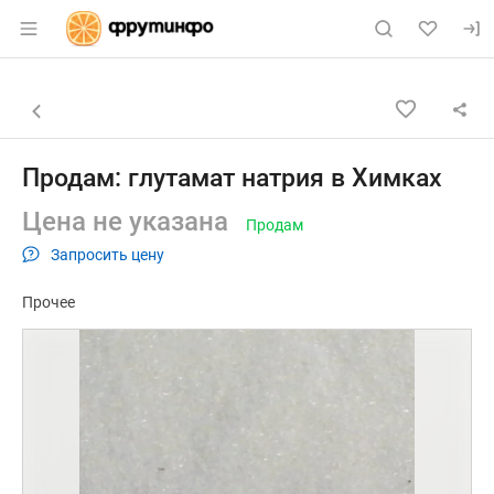
Раздел навигации по сайту fruitinfo.ru
Объявление: Продам: глутамат
Информация о объявлении
Навигация и управление объявлением
Назад к списку объявлений
Продам: глутамат натрия в Химках
Цена не указана
Продам
Запросить цену
Прочее