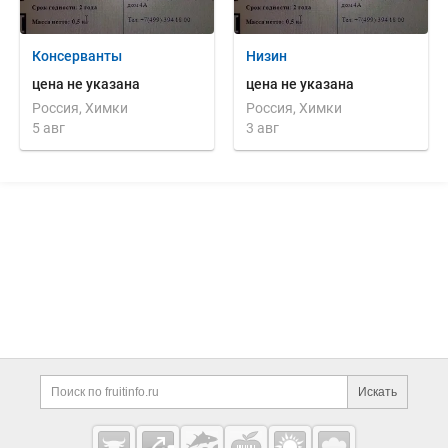
Консерванты
Низин
цена не указана
цена не указана
Россия, Химки
Россия, Химки
5 авг
3 авг
Дополнительная информация
Поиск по сайту и ссы
Искать
Cсылки на полезные проекты