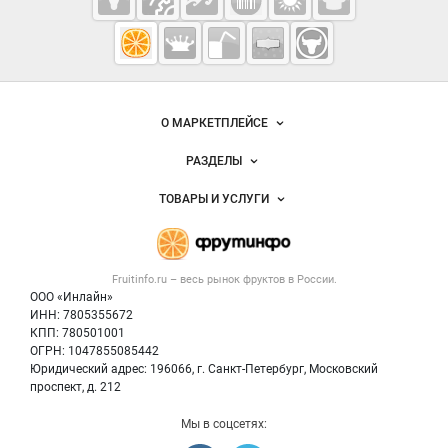
Fruitinfo.ru
— рынок
овощей и
Важные разделы и контакты
Навигация по сайту
фруктов
О МАРКЕТПЛЕЙСЕ
Новости Fruitinfo.ru
РАЗДЕЛЫ
Услуги и цены
Объявления
ТОВАРЫ И УСЛУГИ
Размещение рекламы
Каталог компаний
Готовая продукция
Публичная оферта
Новости рынка
Овощи
Контактная информация
Форум
Fruitinfo.ru – весь
рынок фруктов
в России.
Фрукты
Политика обработки персональных данных
Бренды
ООО «Инлайн»
Ягоды
Для СМИ
ИНН: 7805355672
Вакансии
КПП: 780501001
Орехи
Блог
ОГРН: 1047855085442
Грибы
Юридический адрес: 196066, г. Санкт-Петербург, Московский
Оборудование
проспект, д. 212
Добавить объявление
Мы в соцсетях:
Карта объявлений